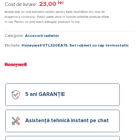
lei
23,00
Cost de livrare:
Acesta este un cost estimativ valabil pentru toate localitățile din raza de
acoperire a curierului. Prețul poate varia în funcție celelalte produse aflate
în coș. Pentru un preț exact, adăugați produsul în coș.
Categorie:
Accesorii radiator
Etichete:
Honeywell VTL320EA15
,
Set robinet cu cap termostatic
5 ani GARANȚIE
Asistență tehnică instant pe chat