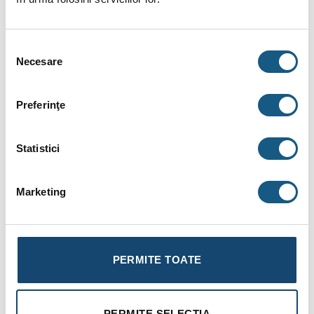
DESCRIERE
Selecția
INFORMAȚII SUPLIMENTARE
Necesare
consimțământului
BRAND
Preferinţe
RECENZII (2)
Statistici
Set pentru radiatoare: cap termostat Thera6, robinete
de tur şi retur Honeywell
Marketing
Set pentru radiatoare: cap termostat Thera6, robinete de tur
si retur, producator: Resideo – Honeywell HomeSet complet
pentru echiparea unui radiator, racorduri pentru conectarea la
radiator cu semi-olandez de ½”, la instalatie cu filet interior de
PERMITE TOATE
½”
Profitati de aceste avantaje:
PERMITE SELECȚIA