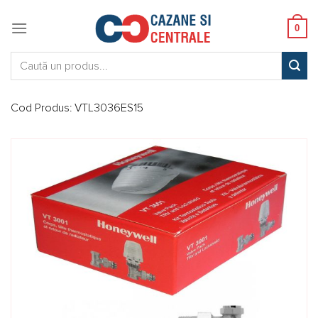
Skip
to
0
content
Caută:
Cod Produs:
VTL3036ES15