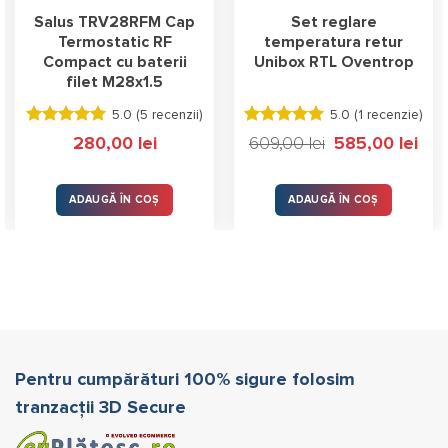
Salus TRV28RFM Cap
Set reglare
Termostatic RF
temperatura retur
Compact cu baterii
Unibox RTL Oventrop
filet M28x1.5
5.0 (
5 recenzii
)
5.0 (
1 recenzie
)
Evaluat la
Evaluat la
Prețul
Prețu
280,00
lei
609,00
lei
585,00
lei
5.00
stele
5.00
stele
inițial
cure
a
este
din 5
din 5
fost:
585,0
609,00 lei.
ADAUGĂ ÎN COȘ
ADAUGĂ ÎN COȘ
Pentru cumpărături 100% sigure folosim
tranzacții 3D Secure