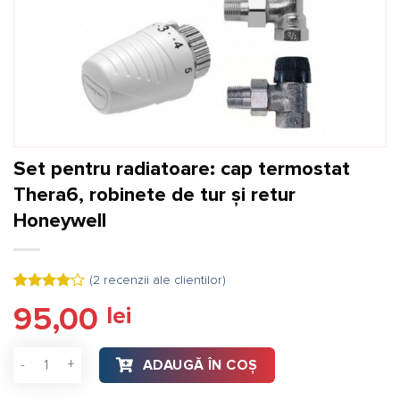
Set pentru radiatoare: cap termostat
Thera6, robinete de tur şi retur
Honeywell
(
2
recenzii ale clientilor)
Evaluat
2
95,00
lei
la
4.00
din 5 pe
baza a
Cantitate Set pentru radiatoare: cap termostat Thera6, robin
evaluări
ADAUGĂ ÎN COȘ
de la
clienți