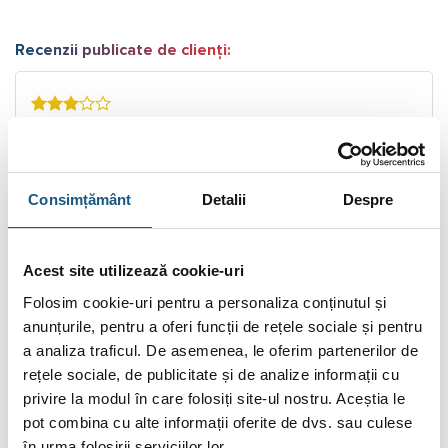
Recenzii publicate de clienți:
3
mihai.cenu
- 09/06/2024
Arata bine, dar mi-a ajuns cu filetii pe exterior...a trebuit
(...)
Consimțământ
Detalii
Despre
Citește Mai Mult.
Acest site utilizează cookie-uri
5
Folosim cookie-uri pentru a personaliza conținutul și
IOAN
- 06/01/2022
anunțurile, pentru a oferi funcții de rețele sociale și pentru
Super de rezistente 10 ani tin garantat, pret bun,magazin
a analiza traficul. De asemenea, le oferim partenerilor de
serios (...)
rețele sociale, de publicitate și de analize informații cu
Citește Mai Mult.
privire la modul în care folosiți site-ul nostru. Aceștia le
pot combina cu alte informații oferite de dvs. sau culese
Citește toate recenziile.
în urma folosirii serviciilor lor.