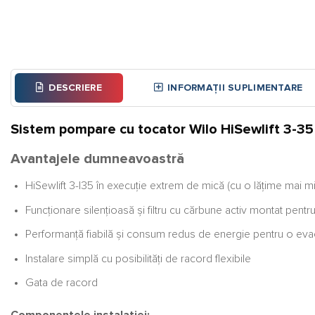
DESCRIERE
INFORMAȚII SUPLIMENTARE
Sistem pompare cu tocator Wilo HiSewlift 3-35
Avantajele dumneavoastră
HiSewlift 3-I35 în execuţie extrem de mică (cu o lăţime mai m
Funcţionare silenţioasă şi filtru cu cărbune activ montat pentru u
Performanţă fiabilă şi consum redus de energie pentru o eva
Instalare simplă cu posibilităţi de racord flexibile
Gata de racord