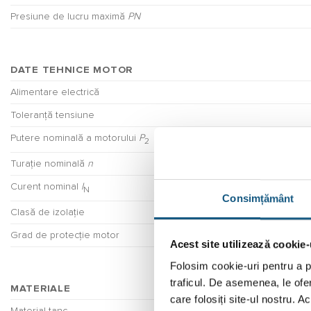
Presiune de lucru maximă
PN
DATE TEHNICE MOTOR
Alimentare electrică
Toleranță tensiune
Putere nominală a motorului
P
2
Turație nominală
n
Curent nominal
I
N
Consimțământ
Clasă de izolație
Grad de protecție motor
Acest site utilizează cookie-
Folosim cookie-uri pentru a pe
traficul. De asemenea, le ofer
MATERIALE
care folosiți site-ul nostru. A