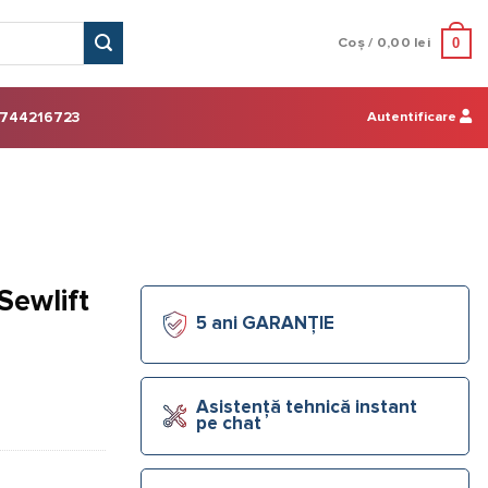
0
Coș /
0,00
lei
Autentificare
744216723
Sewlift
5 ani GARANȚIE
Asistență tehnică instant
pe chat