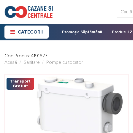
Skip
Caută:
to
content
CATEGORII
Promoția Săptămânii
Produsul Zi
Cod Produs:
4191677
Acasă
/
Sanitare
/
Pompe cu tocator
Transport
Gratuit