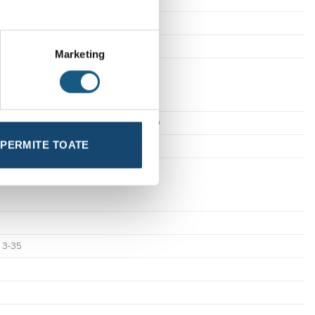
Marketing
DN40
PERMITE TOATE
DN32
t 3-35