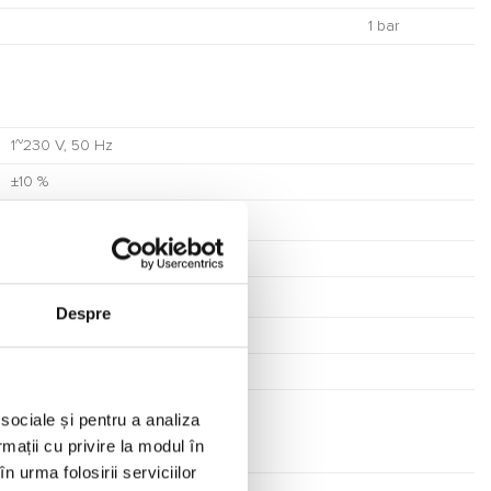
1 bar
1~230 V, 50 Hz
±10 %
0,4 kW
2900 1/min
1,9 A
Despre
F
IP44
 sociale și pentru a analiza
rmații cu privire la modul în
n urma folosirii serviciilor