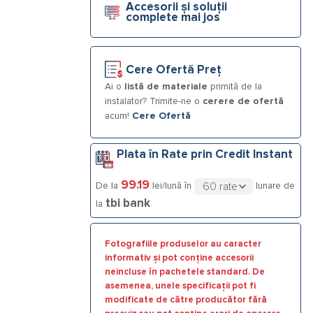
Accesorii și soluții
complete mai jos
Cere Ofertă Preț
Ai o
listă de materiale
primită de la
instalator? Trimite-ne o
cerere de ofertă
acum!
Cere Ofertă
Plata în Rate prin Credit Instant
99.19
De la
lei/lună în
lunare de
tbi bank
la
Fotografiile produselor au caracter
informativ și pot conține accesorii
neincluse în pachetele standard. De
asemenea, unele specificații pot fi
modificate de către producător fără