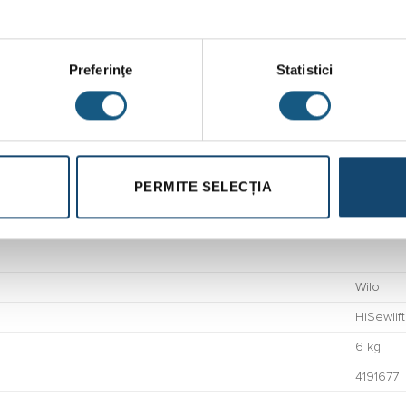
PP
PP-GF30
PA66-GF15
Preferinţe
Statistici
PERMITE SELECȚIA
Wilo
HiSewlif
6 kg
4191677