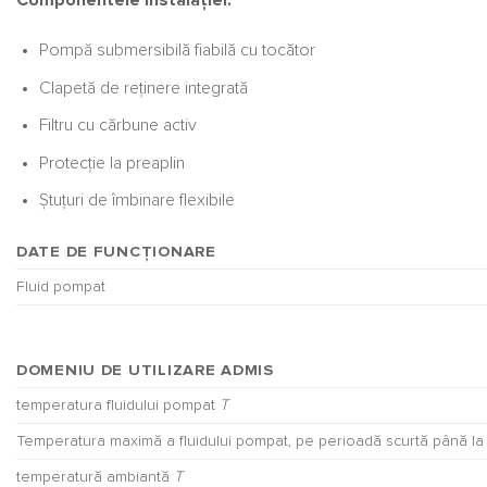
Componentele instalaţiei:
Pompă submersibilă fiabilă cu tocător
Clapetă de reţinere integrată
Filtru cu cărbune activ
Protecţie la preaplin
Ştuţuri de îmbinare flexibile
DATE DE FUNCȚIONARE
Fluid pompat
DOMENIU DE UTILIZARE ADMIS
temperatura fluidului pompat
T
Temperatura maximă a fluidului pompat, pe perioadă scurtă până la
temperatură ambiantă
T