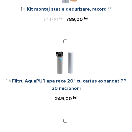
1"
1
×
Kit montaj statie dedurizare, racord 1"
lei
Prețul
lei
Prețul
844,00
789,00
inițial
curent
a
este:
fost:
789,00 lei.
Filtru
AquaPUR
844,00 lei.
apa
rece
20"
cu
1
×
Filtru AquaPUR apa rece 20" cu cartus expandat PP
cartus
20 micrononi
expandat
PP
lei
249,00
20
micrononi
Sistem
ultrafiltrare