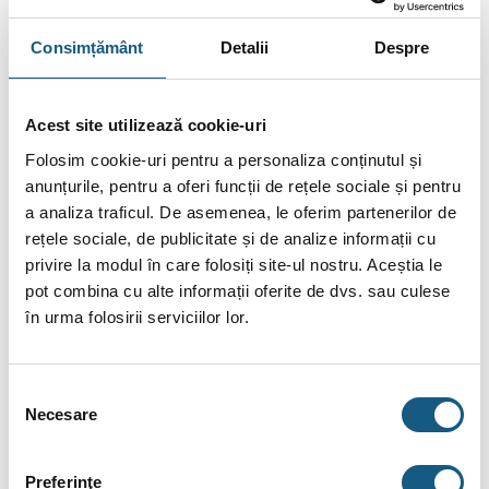
Fotografiile produselor au caracter informativ și pot
Consimțământ
Detalii
Despre
conține accesorii neincluse în pachetele standard. De
asemenea, unele specificații pot fi modificate de către
producător fără preaviz sau pot conține erori de operare.
Acest site utilizează cookie-uri
Folosim cookie-uri pentru a personaliza conținutul și
anunțurile, pentru a oferi funcții de rețele sociale și pentru
a analiza traficul. De asemenea, le oferim partenerilor de
DESCRIERE
rețele sociale, de publicitate și de analize informații cu
privire la modul în care folosiți site-ul nostru. Aceștia le
INFORMAȚII SUPLIMENTARE
pot combina cu alte informații oferite de dvs. sau culese
în urma folosirii serviciilor lor.
BRAND
RECENZII (0)
Selecția
Necesare
consimțământului
FIȘIERE ATAȘATE
Stație de dedurizare aquaPUR SOFT 10
Preferinţe