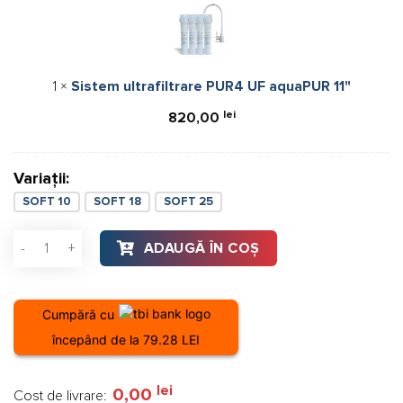
PUR4
UF
aquaPUR
11"
1
×
Sistem ultrafiltrare PUR4 UF aquaPUR 11"
lei
820,00
Variații:
SOFT 10
SOFT 18
SOFT 25
Cantitate Statie de dedurizare AquaPUR SOFT 10 CAB Q=0,
ADAUGĂ ÎN COȘ
Cumpără cu
începând de la 79.28 LEI
lei
0,00
Cost de livrare: