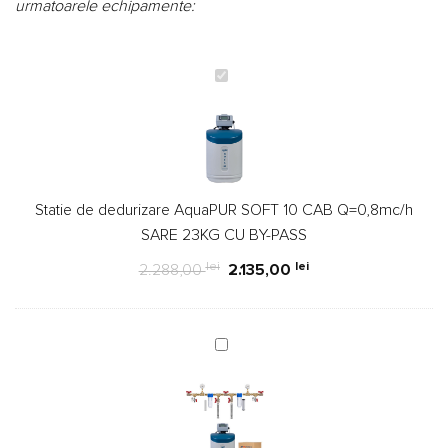
fost:
2.135,
urmatoarele echipamente:
2.288,00 lei.
Statie
de
dedurizare
AquaPUR
SOFT
10
Statie de dedurizare AquaPUR SOFT 10 CAB Q=0,8mc/h
CAB
SARE 23KG CU BY-PASS
Q=0,8mc/h
SARE
lei
lei
2.288,00
2.135,00
23KG
CU
BY-
Kit
PASS
montaj
statie
dedurizare,
racord