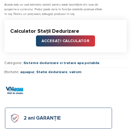
Acesta este un cost estimativ valabil pentru toate localitățile din raza de
acoperire a curierului. Prețul poate varia în funcție celelalte produse aflate
în coș. Pentru un preț exact, adăugați produsul în coș.
Calculator Stații Dedurizare
ACCESAȚI CALCULATOR
Categorie:
Sisteme dedurizare si tratare apa potabila
Etichete:
aquapur
,
Statie dedurizare
,
valrom
2 ani GARANȚIE