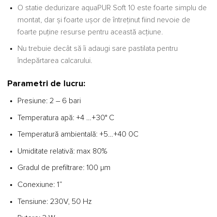
O statie dedurizare aquaPUR Soft 10 este foarte simplu de
montat, dar și foarte ușor de întreținut fiind nevoie de
foarte puține resurse pentru această acțiune.
Nu trebuie decât să îi adaugi sare pastilata pentru
îndepărtarea calcarului.
Parametri de lucru:
Presiune: 2 – 6 bari
Temperatura apă: +4 …+30° C
Temperatură ambientală: +5…+40 0C
Umiditate relativă: max 80%
Gradul de prefiltrare: 100 µm
Conexiune: 1”
Tensiune: 230V, 50 Hz