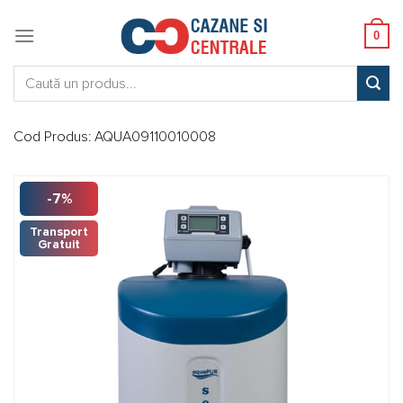
Skip
to
0
content
Caută:
Cod Produs:
AQUA09110010008
-7%
Transport
Gratuit