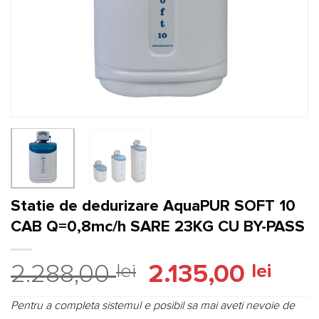
Statie de dedurizare AquaPUR SOFT 10
CAB Q=0,8mc/h SARE 23KG CU BY-PASS
Prețul
Prețu
2.288,00
lei
2.135,00
lei
inițial
curen
a
este:
Pentru a completa sistemul e posibil sa mai aveti nevoie de