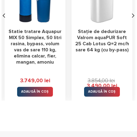
Statie tratare Aquapur
Stație de dedurizare
MIX 50 Simplex, 50 litri
Valrom aquaPUR Soft
rasina, bypass, volum
25 Cab Lotus Q=2 mc/h
vas de sare 110 kg,
sare 64 kg (cu by-pass)
elimina calcar, fier,
mangan, amoniu
3.749,00
lei
3.854,00
lei
Prețul
Prețul
3.490,00
lei
inițial
curent
ADAUGĂ ÎN COȘ
ADAUGĂ ÎN COȘ
a
este:
 lei.
fost:
3.490,00 l
3.854,00 lei.