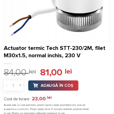
Actuator termic Tech STT-230/2M, filet
M30x1.5, normal inchis, 230 V
Prețul
Prețul
84,00
lei
81,00
lei
inițial
curent
a
este:
Cantitate Actuator termic Tech STT-230/2M, filet M30x1.5, no
ADAUGĂ ÎN COȘ
fost:
81,00 lei.
84,00 lei.
lei
23,00
Cost de livrare:
Acesta este un cost estimativ valabil pentru toate localitățile din raza de
acoperire a curierului. Prețul poate varia în funcție celelalte produse aflate
în coș. Pentru un preț exact, adăugați produsul în coș.