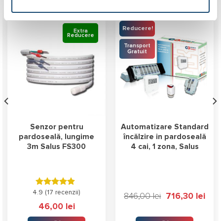
Reducere!
Extra
Reducere
Transport
Gratuit
Senzor pentru
Automatizare Standard
pardoseală, lungime
încălzire in pardoseală
3m Salus FS300
4 cai, 1 zona, Salus
4.9 (
Evaluat la
17 recenzii
)
țul
Prețul
Prețu
846,00
lei
716,30
lei
4.88
stele
rent
inițial
curen
46,00
lei
te:
a
este:
din 5
4,00 lei.
fost:
716,3
846,00 lei.