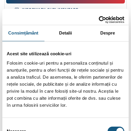
INFORMAȚII SUPLIMENTARE
BRAND
Consimțământ
Detalii
Despre
RECENZII (0)
Actuator termic Tech STT-230/2M, filet M30x1.5,
Acest site utilizează cookie-uri
normal inchis, 230 V
Folosim cookie-uri pentru a personaliza conținutul și
Actuatorul termoelectric STT-230/2 este destinat pentru
anunțurile, pentru a oferi funcții de rețele sociale și pentru
închiderea şi deschiderea automată vanelor montate pe
a analiza traficul. De asemenea, le oferim partenerilor de
distribuitorii de încălzire sau de deschidere şi închidere a
rețele sociale, de publicitate și de analize informații cu
vanelor de încălzire. Ele pot fi controlate prin reglete sau
privire la modul în care folosiți site-ul nostru. Aceștia le
termostate de cameră.
pot combina cu alte informații oferite de dvs. sau culese
în urma folosirii serviciilor lor.
Servomotorul termoelectric STT este echipat cu un indicator
de poziție a tijei supapei.
Selecția
Acestea sunt echipate cu un fir, cu o lungime de 1 m şi o