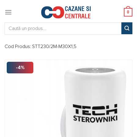
Skip
to
0
content
Caută:
Cod Produs:
STT230/2M-M30X1,5
-4%