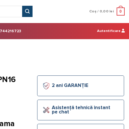
0
Coș /
0,00
lei
Autentificare
744216723
 PN16
2 ani GARANȚIE
Asistență tehnică instant
pe chat
lama