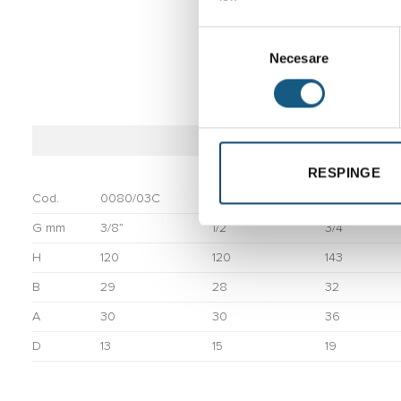
Selecția
Necesare
consimțământului
Supapa siguran
RESPINGE
Cod.
0080/03C
0080/04C
0080/05C
G mm
3/8”
1/2”
3/4”
H
120
120
143
B
29
28
32
A
30
30
36
D
13
15
19