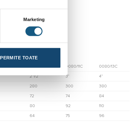
Marketing
PERMITE TOATE
0/09C
0080/10C
0080/11C
0080/13C
2”1/2
3”
4”
280
300
380
72
74
84
80
92
110
64
75
96