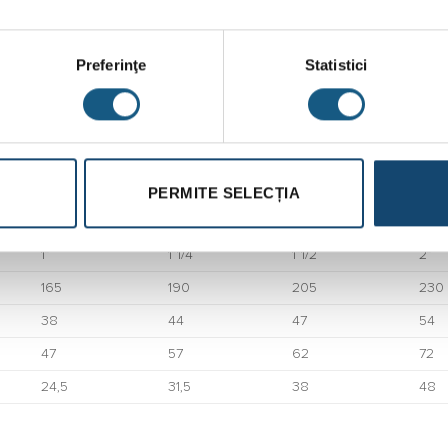
Preferinţe
Statistici
ta cu arc reglabila Airaga PN16 AIR80 3/8”
PERMITE SELECȚIA
0080/06C
0080/07C
0080/08C
008
1”
1”1/4
1”1/2
2”
165
190
205
230
38
44
47
54
47
57
62
72
24,5
31,5
38
48