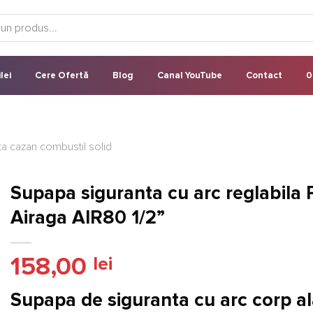
lei
Cere Ofertă
Blog
Canal YouTube
Contact
0
a cazan combustil solid
Supapa siguranta cu arc reglabila
Airaga AIR80 1/2”
158,00
lei
Supapa de siguranta cu arc corp a