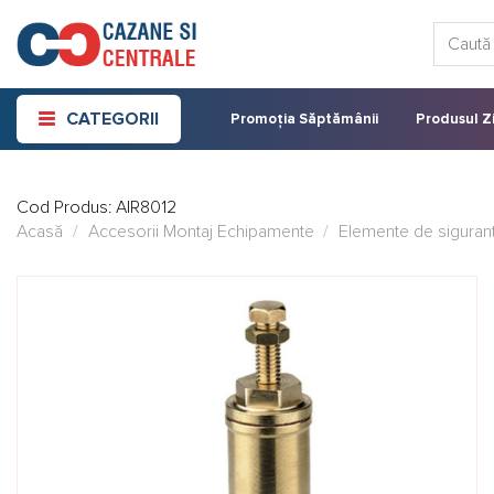
Skip
Caută:
to
content
CATEGORII
Promoția Săptămânii
Produsul Zi
Cod Produs:
AIR8012
Acasă
/
Accesorii Montaj Echipamente
/
Elemente de sigurant