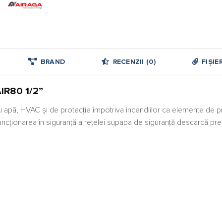
BRAND
RECENZII (0)
FIȘIE
AIR80 1/2”
 apă, HVAC şi de protecţie împotriva incendiilor ca elemente de pro
ționarea în siguranță a rețelei supapa de siguranță descarcă pres