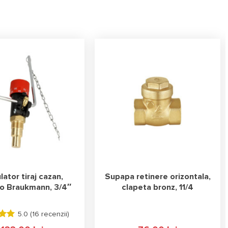
ator tiraj cazan,
Supapa retinere orizontala,
o Braukmann, 3/4″
clapeta bronz, 11/4
5.0 (
16 recenzii
)
 la