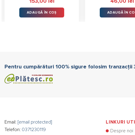
153,00
lei
46,00
lei
4.50
stele
din 5
ADAUGĂ ÎN COȘ
ADAUGĂ ÎN CO
Pentru cumpărături 100% sigure folosim tranzacții
Email:
[email protected]
LINKURI UT
Telefon:
0371230119
Despre noi