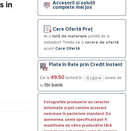
Accesorii și soluții
s in
complete mai jos
80 1/2”
Cere Ofertă Preț
Ai o
listă de materiale
primită de la
instalator? Trimite-ne o
cerere de ofertă
acum!
Cere Ofertă
Plata în Rate prin Credit Instant
49.50
De la
lei/lună în
lunare de
tbi bank
la
Fotografiile produselor au caracter
informativ și pot conține accesorii
neincluse în pachetele standard. De
asemenea, unele specificații pot fi
modificate de către producător fără