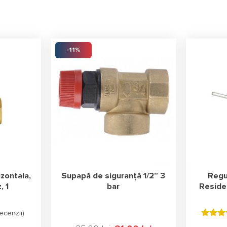
-11%
zontala,
Supapă de siguranță 1/2” 3
Regul
, 1
bar
Reside
ecenzii
)
Evaluat