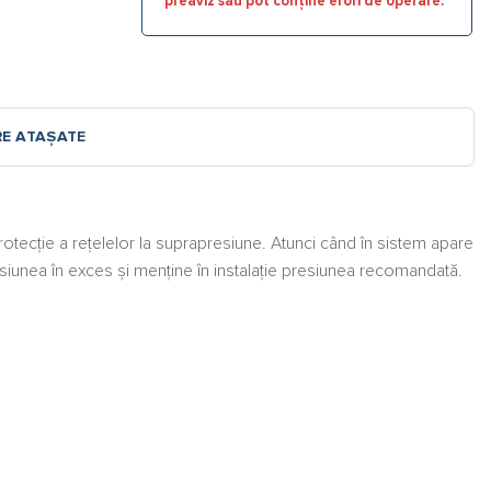
preaviz sau pot conține erori de operare.
RE ATAȘATE
tecție a rețelelor la suprapresiune. Atunci când în sistem apare
iunea în exces și menține în instalație presiunea recomandată.