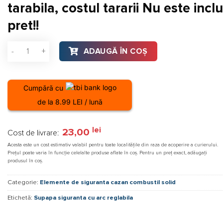
tarabila, costul tararii Nu este inclu
pret!!
Cantitate Supapa siguranta cu arc reglabila PN16 Airaga AIR
ADAUGĂ ÎN COȘ
Cumpără cu
de la 8.99 LEI / lună
lei
23,00
Cost de livrare:
Acesta este un cost estimativ valabil pentru toate localitățile din raza de acoperire a curierului.
Prețul poate varia în funcție celelalte produse aflate în coș. Pentru un preț exact, adăugați
produsul în coș.
Categorie:
Elemente de siguranta cazan combustil solid
Etichetă:
Supapa siguranta cu arc reglabila