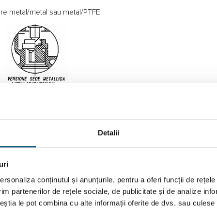
șare metal/metal sau metal/PTFE
Detalii
uri
rsonaliza conținutul și anunțurile, pentru a oferi funcții de rețele
im partenerilor de rețele sociale, de publicitate și de analize info
ceștia le pot combina cu alte informații oferite de dvs. sau culese î