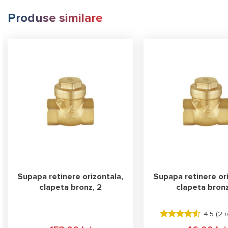
Produse similare
Supapa retinere orizontala,
Supapa retinere ori
clapeta bronz, 2
clapeta bronz
4.5 (
2 r
Evaluat la