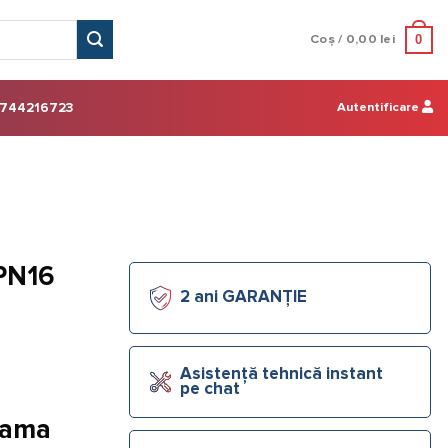
0
Coș /
0,00
lei
Autentificare
744216723
 PN16
2 ani GARANȚIE
Asistență tehnică instant
pe chat
lama