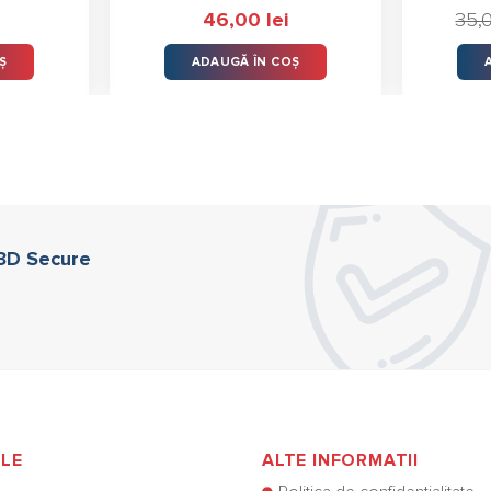
Evaluat la
46,00
lei
35,
5.00
stele
din 5
Ș
ADAUGĂ ÎN COȘ
 3D Secure
ILE
ALTE INFORMATII