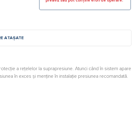
preaviz sau pot conține erori de operare.
RE ATAȘATE
tecție a rețelelor la suprapresiune. Atunci când în sistem apare
iunea în exces și menține în instalație presiunea recomandată.