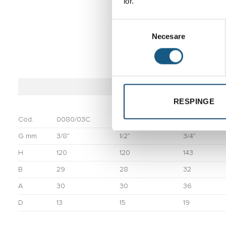
lor.
Selecția
Necesare
consimțământului
Supapa siguran
RESPINGE
Cod.
0080/03C
0080/04C
0080/05C
G mm
3/8”
1/2”
3/4”
H
120
120
143
B
29
28
32
A
30
30
36
D
13
15
19