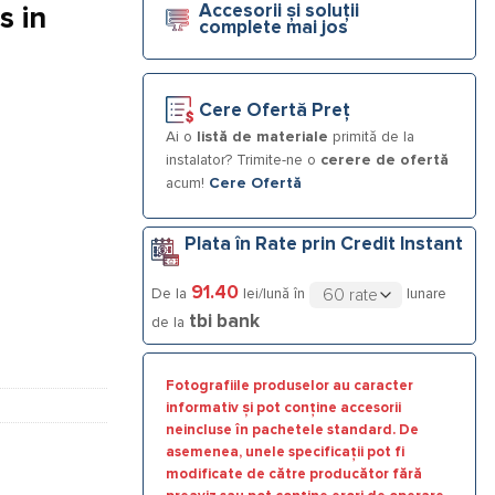
Accesorii și soluții
s in
complete mai jos
80 2 1/2”
Cere Ofertă Preț
Ai o
listă de materiale
primită de la
instalator? Trimite-ne o
cerere de ofertă
acum!
Cere Ofertă
Plata în Rate prin Credit Instant
91.40
De la
lei/lună în
lunare
tbi bank
de la
Fotografiile produselor au caracter
informativ și pot conține accesorii
neincluse în pachetele standard. De
asemenea, unele specificații pot fi
modificate de către producător fără