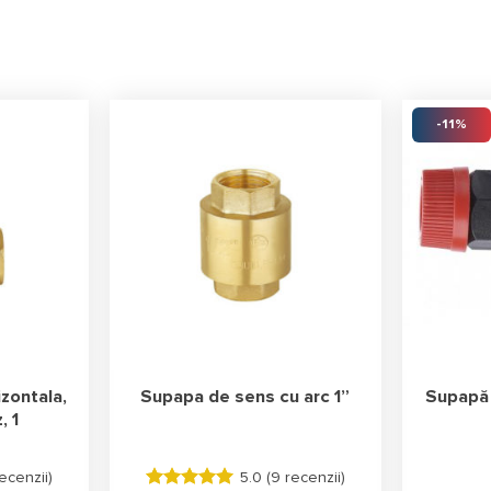
-11%
zontala,
Supapa de sens cu arc 1”
Supapă 
, 1
ecenzii
)
5.0 (
9 recenzii
)