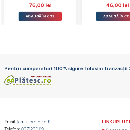
Evaluat la
76,00
lei
46,00
lei
4.50
stele
din 5
ADAUGĂ ÎN COȘ
ADAUGĂ ÎN CO
Pentru cumpărături 100% sigure folosim tranzacții
Email:
[email protected]
LINKURI UT
Telefon:
0371230119