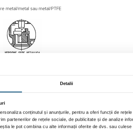
șare metal/metal sau metal/PTFE
Detalii
uri
rsonaliza conținutul și anunțurile, pentru a oferi funcții de rețele
im partenerilor de rețele sociale, de publicitate și de analize info
ceștia le pot combina cu alte informații oferite de dvs. sau culese î