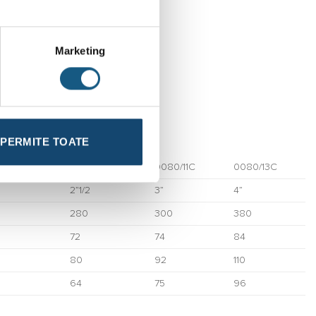
Marketing
PERMITE TOATE
0/09C
0080/10C
0080/11C
0080/13C
2”1/2
3”
4”
280
300
380
72
74
84
80
92
110
64
75
96