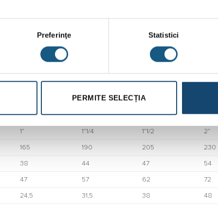
Preferinţe
Statistici
ta cu arc reglabila Airaga PN16 AIR80 3/8”
PERMITE SELECȚIA
0080/06C
0080/07C
0080/08C
008
1”
1”1/4
1”1/2
2”
165
190
205
230
38
44
47
54
47
57
62
72
24,5
31,5
38
48