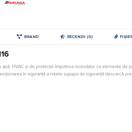
BRAND
RECENZII (0)
FIȘIE
N16
 apă, HVAC şi de protecţie împotriva incendiilor ca elemente de pro
ționarea în siguranță a rețelei supapa de siguranță descarcă pres