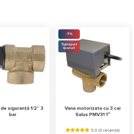
-7%
Transport
Gratuit
de siguranță 1/2” 3
Vana motorizata cu 3 cai
bar
Salus PMV31 1″
5.0 (
3 recenzii
)