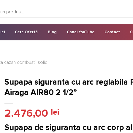
lei
Cere Ofertă
Blog
Canal YouTube
Contact
0
a cazan combustil solid
Supapa siguranta cu arc reglabila
Airaga AIR80 2 1/2”
2.476,00
lei
Supapa de siguranta cu arc corp a