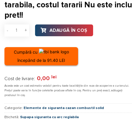
tarabila, costul tararii Nu este inclu
pret!!
Cantitate Supapa siguranta cu arc reglabila PN16 Airaga AIR
ADAUGĂ ÎN COȘ
Cumpără cu
începând de la 91.40 LEI
lei
0,00
Cost de livrare:
Acesta este un cost estimativ valabil pentru toate localitățile din raza de acoperire a curierului.
Prețul poate varia în funcție celelalte produse aflate în coș. Pentru un preț exact, adăugați
produsul în coș.
Categorie:
Elemente de siguranta cazan combustil solid
Etichetă:
Supapa siguranta cu arc reglabila