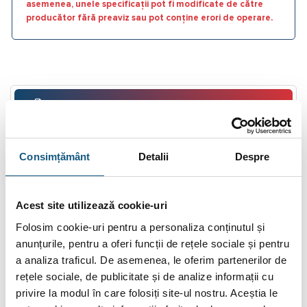
asemenea, unele specificații pot fi modificate de către
producător fără preaviz sau pot conține erori de operare.
DESCRIERE
INFORMAȚII SUPLIMENTARE
Consimțământ
Detalii
Despre
BRAND
RECENZII (0)
Acest site utilizează cookie-uri
FIȘIERE ATAȘATE
Folosim cookie-uri pentru a personaliza conținutul și
anunțurile, pentru a oferi funcții de rețele sociale și pentru
Supapa siguranta proportionala PN16
a analiza traficul. De asemenea, le oferim partenerilor de
rețele sociale, de publicitate și de analize informații cu
Supapele de siguranță sunt utilizate pentru control local şi se
privire la modul în care folosiți site-ul nostru. Aceștia le
folosesc în sistemele de alimentare cu apă, HVAC, abur şi de