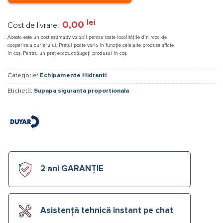
lei
0,00
Cost de livrare:
Acesta este un cost estimativ valabil pentru toate localitățile din raza de
acoperire a curierului. Prețul poate varia în funcție celelalte produse aflate
în coș. Pentru un preț exact, adăugați produsul în coș.
Categorie:
Echipamente Hidranti
Etichetă:
Supapa siguranta proportionala
2 ani GARANȚIE
Asistență tehnică instant pe chat