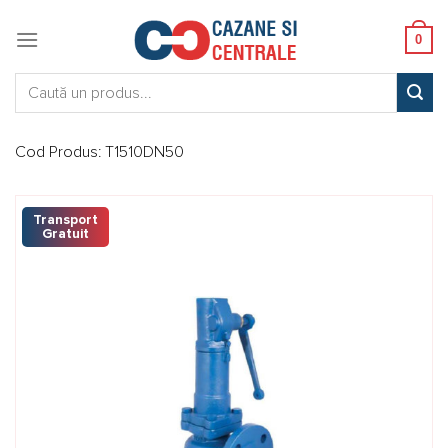
Skip
to
0
content
Caută:
Cod Produs:
T1510DN50
Transport
Gratuit