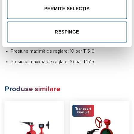
PERMITE SELECȚIA
Lungime constructivă conform EN 558-1 seria 8
Marcaj robinet conform EN 19
Testare: EN 12266-1
RESPINGE
Montaj între flanșe PN 16
Presiune maximă de reglare: 10 bar T1510
Presiune maximă de reglare: 16 bar T1515
Produse similare
Transport
Gratuit