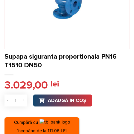
Supapa siguranta proportionala PN16
T1510 DN50
3.029,00
lei
Cantitate Supapa siguranta proportionala PN16 T1510 DN50
ADAUGĂ ÎN COȘ
Cumpără cu
începând de la 111.06 LEI