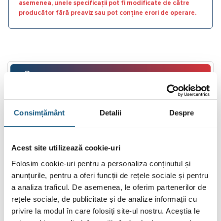
asemenea, unele specificații pot fi modificate de către
producător fără preaviz sau pot conține erori de operare.
DESCRIERE
INFORMAȚII SUPLIMENTARE
Consimțământ
Detalii
Despre
BRAND
RECENZII (0)
Acest site utilizează cookie-uri
FIȘIERE ATAȘATE
Folosim cookie-uri pentru a personaliza conținutul și
anunțurile, pentru a oferi funcții de rețele sociale și pentru
Supapa siguranta proportionala PN16
a analiza traficul. De asemenea, le oferim partenerilor de
rețele sociale, de publicitate și de analize informații cu
Supapele de siguranță sunt utilizate pentru control local şi se
privire la modul în care folosiți site-ul nostru. Aceștia le
folosesc în sistemele de alimentare cu apă, HVAC, abur şi de