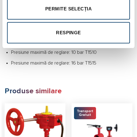
PERMITE SELECȚIA
Lungime constructivă conform EN 558-1 seria 8
Marcaj robinet conform EN 19
Testare: EN 12266-1
RESPINGE
Montaj între flanșe PN 16
Presiune maximă de reglare: 10 bar T1510
Presiune maximă de reglare: 16 bar T1515
Produse similare
Transport
Gratuit