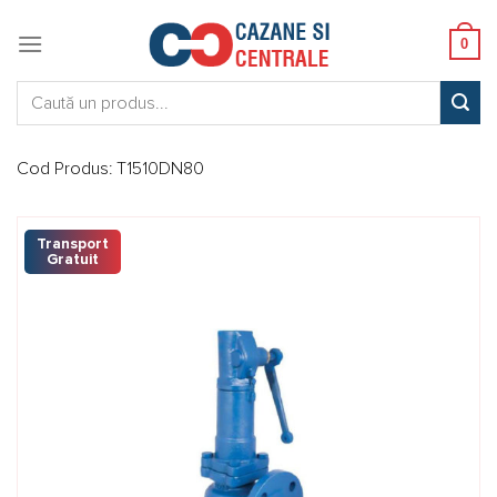
Skip
to
0
content
Caută:
Cod Produs:
T1510DN80
Transport
Gratuit