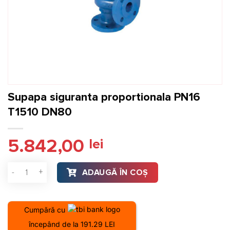
Supapa siguranta proportionala PN16
T1510 DN80
5.842,00
lei
Cantitate Supapa siguranta proportionala PN16 T1510 DN80
ADAUGĂ ÎN COȘ
Cumpără cu
începând de la 191.29 LEI