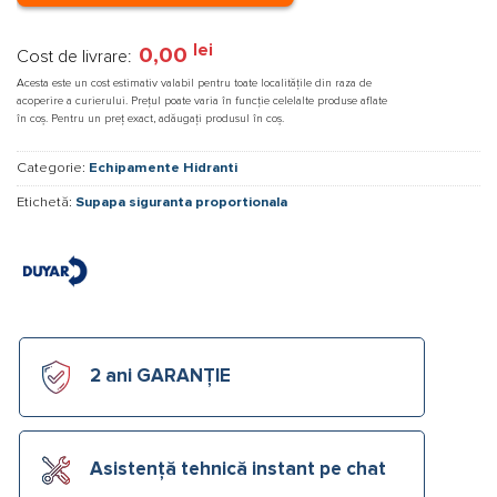
lei
0,00
Cost de livrare:
Acesta este un cost estimativ valabil pentru toate localitățile din raza de
acoperire a curierului. Prețul poate varia în funcție celelalte produse aflate
în coș. Pentru un preț exact, adăugați produsul în coș.
Categorie:
Echipamente Hidranti
Etichetă:
Supapa siguranta proportionala
2 ani GARANȚIE
Asistență tehnică instant pe chat