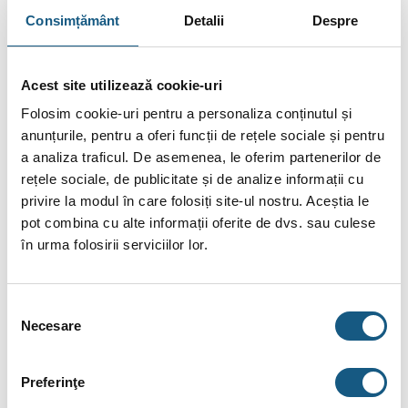
Consimțământ
Detalii
Despre
DESCRIERE
Acest site utilizează cookie-uri
Folosim cookie-uri pentru a personaliza conținutul și
INFORMAȚII SUPLIMENTARE
anunțurile, pentru a oferi funcții de rețele sociale și pentru
a analiza traficul. De asemenea, le oferim partenerilor de
BRAND
rețele sociale, de publicitate și de analize informații cu
RECENZII (0)
privire la modul în care folosiți site-ul nostru. Aceștia le
pot combina cu alte informații oferite de dvs. sau culese
în urma folosirii serviciilor lor.
Supapa de siguranta Watts SVH1-3 bari
Date tehnice
SVH1-3
Selecția
Presiune refulare
3 bari
Necesare
consimțământului
Diametru conectare
Rp 1″
supapa
Preferinţe
Diametre refulare supapa
Rp 1 1/4″