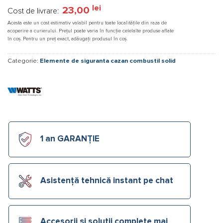
lei
23,00
Cost de livrare:
Acesta este un cost estimativ valabil pentru toate localitățile din raza de
acoperire a curierului. Prețul poate varia în funcție celelalte produse aflate
în coș. Pentru un preț exact, adăugați produsul în coș.
Categorie:
Elemente de siguranta cazan combustil solid
1 an GARANȚIE
Asistență tehnică instant pe chat
Accesorii și soluții complete mai