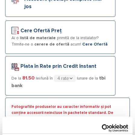
jos
Cere Ofertă Preț
Ai o
listă de materiale
primită de la instalator?
Trimite-ne o
cerere de ofertă
acum!
Cere Ofertă
Plata în Rate prin Credit Instant
81.50
tbi
De la
lei/lună în
lunare de la
bank
Fotografiile produselor au caracter informativ și pot
conține accesorii neincluse în pachetele standard. De
asemenea, unele specificații pot fi modificate de către
producător fără preaviz sau pot conține erori de operare.