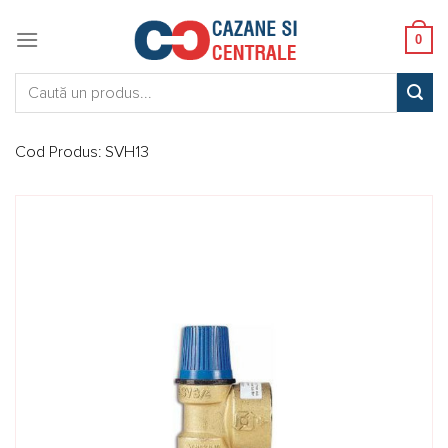
Skip
to
0
content
Caută:
Cod Produs:
SVH13