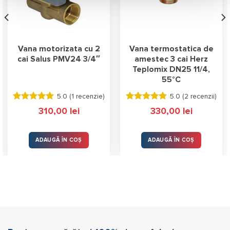
Vana motorizata cu 2
Vana termostatica de
cai Salus PMV24 3/4″
amestec 3 cai Herz
Teplomix DN25 11/4,
55°C
5.0 (
1 recenzie
)
5.0 (
2 recenzii
)
Evaluat la
Evaluat la
310,00
lei
330,00
lei
5.00
stele
5.00
stele
din 5
din 5
ADAUGĂ ÎN COȘ
ADAUGĂ ÎN COȘ