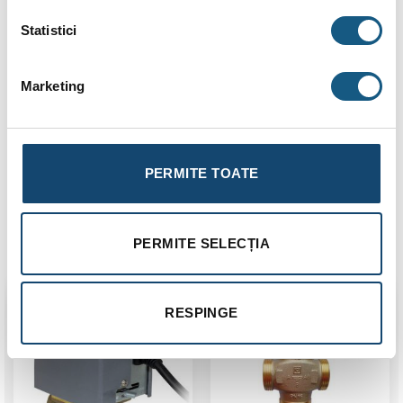
Corp supapa de
alamă CW617N, resort arc din oţel
Statistici
siguranta
Ni-Cr
Temperatură de operare
-10…+140°C
Marketing
Mediu lucru
apa sau apa cu glycol maxim 50%
PED 97/23/CE, număr identificare
Aprobări
CE1115
Producător
Watts Industries, fabricat în Italia
PERMITE TOATE
PERMITE SELECȚIA
Produse similare
RESPINGE