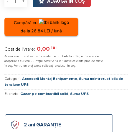
ADAUGĂ ÎN COȘ
Cumpără cu
de la 26.84 LEI / lună
lei
0,00
Cost de livrare:
Acesta este un cost estimativ valabil pentru toate localitățile din raza de
acoperire a curierului. Prețul poate varia în funcție celelalte produse aflate
în coș. Pentru un preț exact, adăugați produsul în coș.
Categorii:
Accesorii Montaj Echipamente
,
Sursa neintreruptibila de
tensiune UPS
Etichete:
Cazan pe combustibil solid
,
Sursa UPS
2 ani GARANȚIE