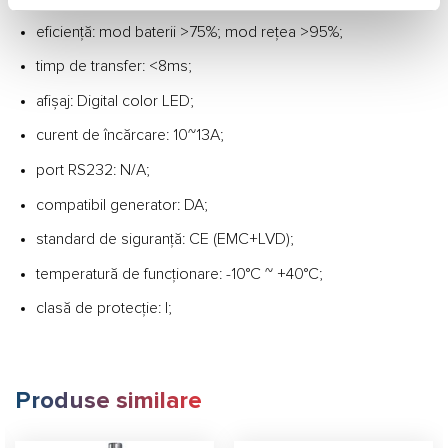
eficiență: mod baterii >75%; mod rețea >95%;
timp de transfer: <8ms;
afișaj: Digital color LED;
curent de încărcare: 10~13A;
port RS232: N/A;
compatibil generator: DA;
standard de siguranță: CE (EMC+LVD);
temperatură de funcționare: -10°C ~ +40°C;
clasă de protecție: I;
Produse similare