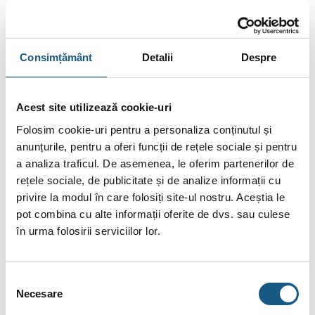
DESCRIERE
INFORMAȚII SUPLIMENTARE
Consimțământ
Detalii
Despre
RECENZII (1)
Acest site utilizează cookie-uri
Caracteristici:
Folosim cookie-uri pentru a personaliza conținutul și
design de acoperire durabilă, capabil până la 15A curent
anunțurile, pentru a oferi funcții de rețele sociale și pentru
de încărcare , reîncarcă în scurt timp bateriile mari;
a analiza traficul. De asemenea, le oferim partenerilor de
aplicabil tuturor tipurilor de sarcină, deosebit de bun pentru
rețele sociale, de publicitate și de analize informații cu
sarcinile motorizate;
privire la modul în care folosiți site-ul nostru. Aceștia le
pot combina cu alte informații oferite de dvs. sau culese
oferă ieșire și protecție exacte;
în urma folosirii serviciilor lor.
afișaj color mare pentru indicarea de informații suficiente
despre UPS;
Selecția
funcție AVR (regulator automat de tensiune) -cel mai bun
Necesare
consimțământului
pentru locurile unde tensiunea de rețea este extrem de