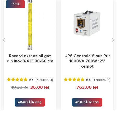
-10%
Racord extensibil gaz
UPS Centrale Sinus Pur
din inox 3/4 IE 30-60 cm
1000VA 700W 12V
Kemot
5.0 (
5 recenzii
)
5.0 (
1 recenzie
)
Evaluat la
Evaluat la
Prețul
Prețul
40,00
lei
36,00
lei
763,00
lei
5.00
stele
5.00
stele
t
inițial
curent
a
este:
din 5
din 5
lei.
fost:
36,00 lei.
40,00 lei.
ADAUGĂ ÎN COȘ
ADAUGĂ ÎN COȘ