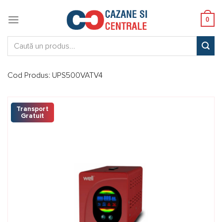
Skip
to
0
content
Caută:
Cod Produs:
UPS500VATV4
Transport
Gratuit