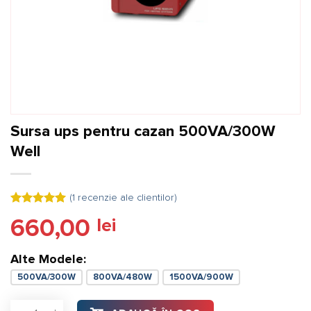
Sursa ups pentru cazan 500VA/300W
Well
(
1
recenzie ale clientilor)
Evaluat la
660,00
lei
5.00
din 5
pe baza
unei
singure
Alte Modele:
evaluări
500VA/300W
800VA/480W
1500VA/900W
Cantitate Sursa ups pentru cazan 500VA/300W Well