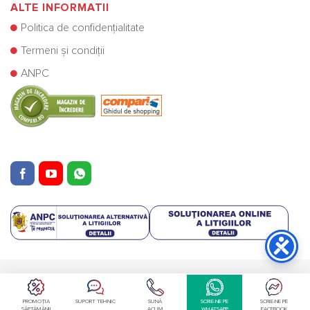
ALTE INFORMATII
Politica de confidențialitate
Termeni și condiții
ANPC
Copyright © Cazane Centrale SRL 2025
PROMOȚIA
SUPORT TEHNIC
SUNĂ
SCRIE-NE PE
SCRIE-NE PE
SĂPTĂMÂNII
ACUM
WHATSAPP
FACEBOOK