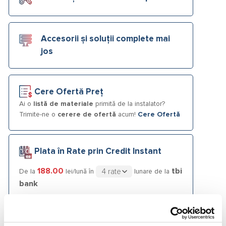
Accesorii și soluții complete mai
jos
Cere Ofertă Preț
Ai o
listă de materiale
primită de la instalator?
Trimite-ne o
cerere de ofertă
acum!
Cere Ofertă
Plata în Rate prin Credit Instant
188.00
tbi
De la
lei/lună în
lunare de la
bank
Fotografiile produselor au caracter informativ și pot