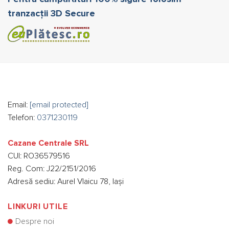
fi
fi
tranzacții 3D Secure
alese
alese
în
în
pagina
pagina
produsului.
produsului.
Email:
[email protected]
Telefon:
0371230119
Cazane Centrale SRL
CUI: RO36579516
Reg. Com: J22/2151/2016
Adresă sediu: Aurel Vlaicu 78, Iași
LINKURI UTILE
Despre noi