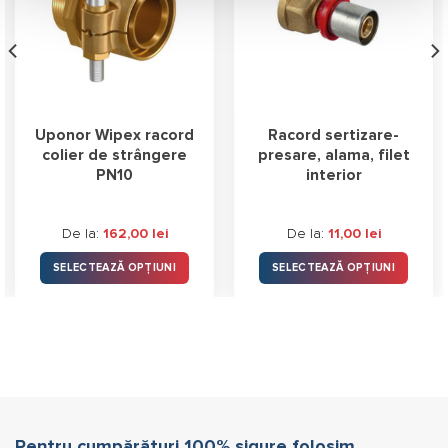
Uponor Wipex racord
Racord sertizare-
colier de strângere
presare, alama, filet
PN10
interior
De la:
162,00
lei
De la:
11,00
lei
SELECTEAZĂ OPȚIUNI
SELECTEAZĂ OPȚIUNI
Acest
Acest
produs
produs
are
are
mai
mai
multe
multe
variații.
variații.
Opțiunile
Opțiunile
pot
pot
Pentru cumpărături 100% sigure folosim