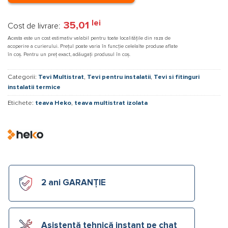
lei
35,01
Cost de livrare:
Acesta este un cost estimativ valabil pentru toate localitățile din raza de
acoperire a curierului. Prețul poate varia în funcție celelalte produse aflate
în coș. Pentru un preț exact, adăugați produsul în coș.
Categorii:
Tevi Multistrat
,
Tevi pentru instalatii
,
Tevi si fitinguri
instalatii termice
Etichete:
teava Heko
,
teava multistrat izolata
2 ani GARANȚIE
Asistență tehnică instant pe chat