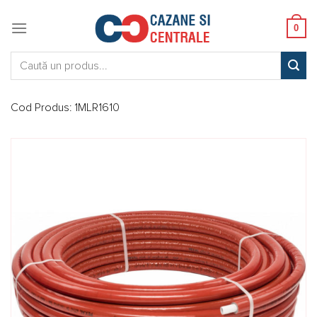
Skip
to
0
content
Caută:
Cod Produs:
1MLR1610