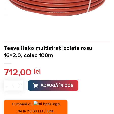
Teava Heko multistrat izolata rosu
16×2.0, colac 100m
712,00
lei
Cantitate Teava Heko multistrat izolata rosu 16x2.0, colac 1
ADAUGĂ ÎN COȘ
Cumpără cu
de la 28.69 LEI / lună