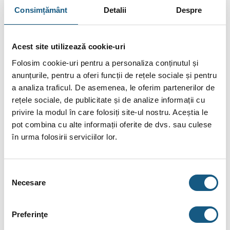
conține accesorii neincluse în pachetele standard. De
Consimțământ
Detalii
Despre
asemenea, unele specificații pot fi modificate de către
producător fără preaviz sau pot conține erori de operare.
Acest site utilizează cookie-uri
Folosim cookie-uri pentru a personaliza conținutul și
anunțurile, pentru a oferi funcții de rețele sociale și pentru
a analiza traficul. De asemenea, le oferim partenerilor de
DESCRIERE
rețele sociale, de publicitate și de analize informații cu
INFORMAȚII SUPLIMENTARE
privire la modul în care folosiți site-ul nostru. Aceștia le
pot combina cu alte informații oferite de dvs. sau culese
BRAND
în urma folosirii serviciilor lor.
RECENZII (0)
Selecția
Teava Heko multistrat izolata rosu 16×2.0,
Necesare
consimțământului
colac 100m
Ideala pentru toate aplicatiile: incalzire cu radiatoare,
Preferinţe
alimentari cu apa