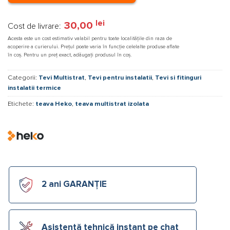
lei
30,00
Cost de livrare:
Acesta este un cost estimativ valabil pentru toate localitățile din raza de
acoperire a curierului. Prețul poate varia în funcție celelalte produse aflate
în coș. Pentru un preț exact, adăugați produsul în coș.
Categorii:
Tevi Multistrat
,
Tevi pentru instalatii
,
Tevi si fitinguri
instalatii termice
Etichete:
teava Heko
,
teava multistrat izolata
2 ani GARANȚIE
Asistență tehnică instant pe chat