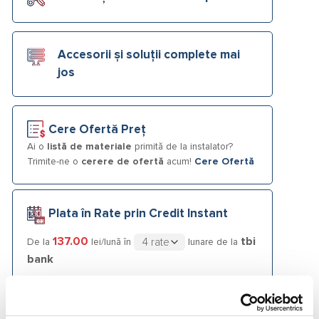
Accesorii și soluții complete mai
jos
Cere Ofertă Preț
Ai o
listă de materiale
primită de la instalator?
Trimite-ne o
cerere de ofertă
acum!
Cere Ofertă
Plata în Rate prin Credit Instant
137.00
tbi
De la
lei/lună în
lunare de la
bank
Fotografiile produselor au caracter informativ și pot