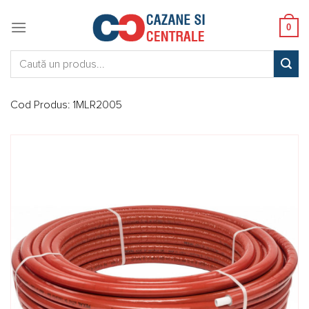
Skip
to
0
content
Caută:
Cod Produs:
1MLR2005