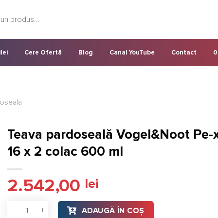
lei
Cere Ofertă
Blog
Canal YouTube
Contact
0
doseala
Teava pardoseală Vogel&Noot Pe-x
16 x 2 colac 600 ml
2.542,00
lei
Cantitate Teava pardoseală Vogel&Noot Pe-xcellent 16 x 2 co
ADAUGĂ ÎN COȘ