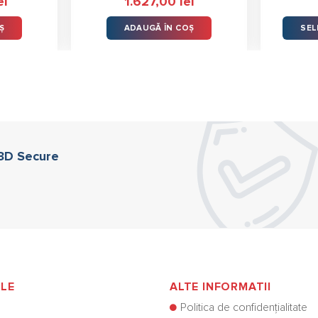
ei
1.627,00
lei
5.00
st
din 5
Ș
ADAUGĂ ÎN COȘ
SEL
 3D Secure
ILE
ALTE INFORMATII
Politica de confidențialitate