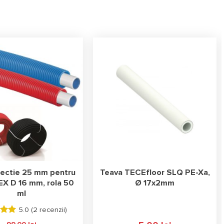
tectie 25 mm pentru
Teava TECEfloor SLQ PE-Xa,
EX D 16 mm, rola 50
Ø 17x2mm
ml
5.0 (
2 recenzii
)
 la