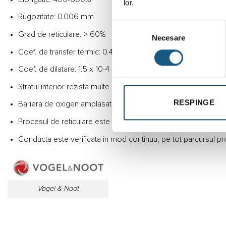
lor.
Rugozitate: 0.006 mm
Selecția
Grad de reticulare: > 60%
Necesare
consimțământului
Coef. de transfer termic: 0.41 W/mK
Coef. de dilatare: 1.5 x 10-4 k-1
Stratul interior rezista multe decenii la presiunile si temperatur
RESPINGE
Bariera de oxigen amplasata in centrul conductei si protejat
Procesul de reticulare este fizic, prin bombardare cu electron
Conducta este verificata in mod continuu, pe tot parcursul pr
Vogel & Noot