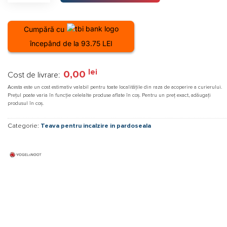
Cumpără cu
începând de la 93.75 LEI
lei
0,00
Cost de livrare:
Acesta este un cost estimativ valabil pentru toate localitățile din raza de acoperire a curierului.
Prețul poate varia în funcție celelalte produse aflate în coș. Pentru un preț exact, adăugați
produsul în coș.
Categorie:
Teava pentru incalzire in pardoseala