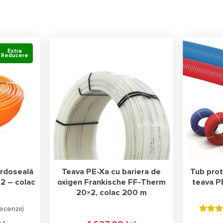
Extra
Extra
Reducere
Reducere
ardoseală
Teava PE-Xa cu bariera de
Tub pro
2 – colac
oxigen Frankische FF-Therm
teava P
20×2, colac 200 m
ecenzii
)
Evaluat