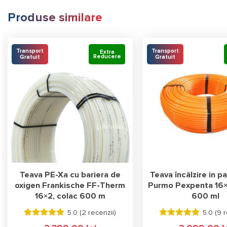
Produse similare
Transport
Transport
Extra
Extra
Reducere
Reducere
Gratuit
Gratuit
Teava PE-Xa cu bariera de
Teava încălzire in p
oxigen Frankische FF-Therm
Purmo Pexpenta 16×
16×2, colac 600 m
600 ml
5.0 (
2 recenzii
)
5.0 (
9 r
Evaluat la
Evaluat la