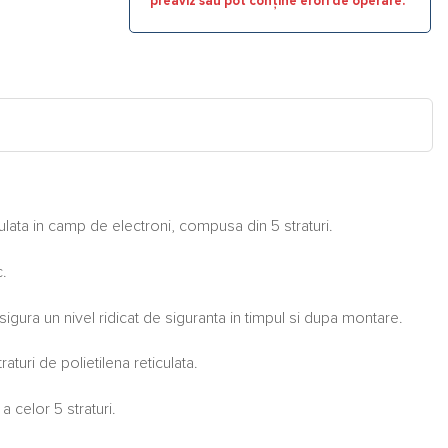
preaviz sau pot conține erori de operare.
iculata in camp de electroni, compusa din 5 straturi.
c.
asigura un nivel ridicat de siguranta in timpul si dupa montare.
aturi de polietilena reticulata.
 celor 5 straturi.