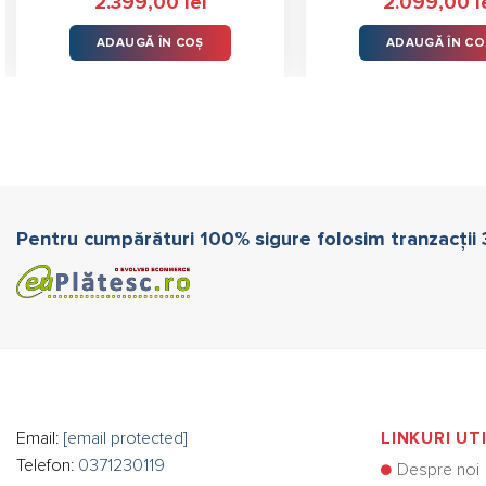
2.399,00
lei
2.099,00
l
5.00
stele
5.00
stele
din 5
din 5
ADAUGĂ ÎN COȘ
ADAUGĂ ÎN CO
Pentru cumpărături 100% sigure folosim tranzacții
Email:
[email protected]
LINKURI UT
Telefon:
0371230119
Despre noi