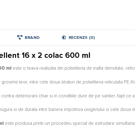
BRAND
RECENZII (0)
llent 16 x 2 colac 600 ml
600 ml
este o teava realizata din polietilena de inalta densitate, ret
grosimii tevii, intre cele doua straturi de polietilena reticulata PE-X
contra deteriorarii chiar si in conditiile dure de pe santier, fapt ce 
sigura si de durata intre bariera impotriva oxigenului si cele doua str
ml
este produsa printr-un procedeu special de extrudare simultana a