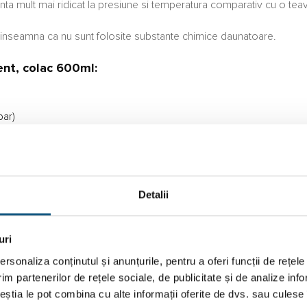
tenta mult mai ridicat la presiune si temperatura comparativ cu o teav
ce inseamna ca nu sunt folosite substante chimice daunatoare.
ent, colac 600ml:
bar)
ar)
Detalii
uri
rsonaliza conținutul și anunțurile, pentru a oferi funcții de rețele
im partenerilor de rețele sociale, de publicitate și de analize info
ceștia le pot combina cu alte informații oferite de dvs. sau culese î