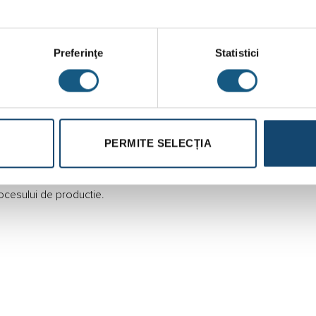
Preferinţe
Statistici
ile ridicate ale agentului termic din sistem
PERMITE SELECȚIA
a de doua
i,fara reactii chimice periculoase
ocesului de productie.