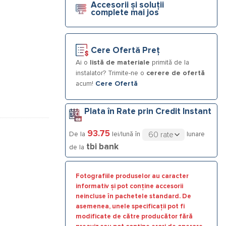
Accesorii și soluții
complete mai jos
Cere Ofertă Preț
Ai o
listă de materiale
primită de la
instalator? Trimite-ne o
cerere de ofertă
acum!
Cere Ofertă
Plata în Rate prin Credit Instant
93.75
De la
lei/lună în
lunare
tbi bank
de la
Fotografiile produselor au caracter
informativ și pot conține accesorii
neincluse în pachetele standard. De
asemenea, unele specificații pot fi
modificate de către producător fără