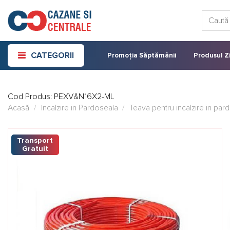
Skip
Caută:
to
content
CATEGORII
Promoția Săptămânii
Produsul Zi
Cod Produs:
PEXV&N16X2-ML
Acasă
/
Incalzire in Pardoseala
/
Teava pentru incalzire in par
Transport
Gratuit