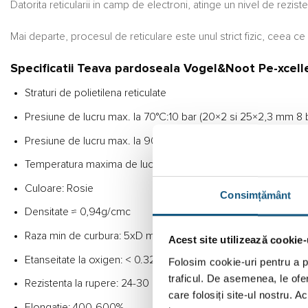
Datorita reticularii in camp de electroni, atinge un nivel de rezis
Mai departe, procesul de reticulare este unul strict fizic, ceea 
Specificatii Teava pardoseala Vogel&Noot Pe-xcell
Straturi de polietilena reticulate
Presiune de lucru max. la 70°C:10 bar (20×2 si 25×2,3 mm 8 
Presiune de lucru max. la 90°C:8 bar (20×2 si 25×2.3 mm 6 b
Temperatura maxima de lucru:90°C (pe termen scurt 100°C)
Culoare: Rosie
Consimțământ
Densitate ≈ 0,94g/cmc
Raza min de curbura: 5xD mm
Acest site utilizează cookie-
Etanseitate la oxigen: < 0.32 mg/mpd
Folosim cookie-uri pentru a pe
traficul. De asemenea, le ofer
Rezistenta la rupere: 24-30 N/mmp
care folosiți site-ul nostru. A
Elongatie: 400-600%