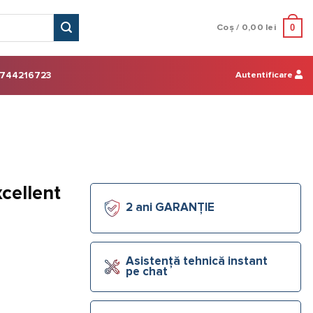
0
Coș /
0,00
lei
Autentificare
744216723
cellent
2 ani GARANȚIE
Asistență tehnică instant
pe chat
lac 600 ml