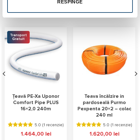
RESPINGE
Produse similare
Transport
Gratuit
Țeavă PE-Xa Uponor
Teava încălzire in
Comfort Pipe PLUS
pardoseală Purmo
16×2,0 240m
Pexpenta 20×2 – colac
240 ml
5.0 (
1 recenzie
)
5.0 (
1 recenzie
)
Evaluat la
Evaluat la
1.464,00
lei
1.620,00
lei
5.00
stele
5.00
stele