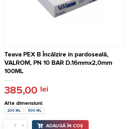
Teava PEX B Încălzire in pardoseală,
VALROM, PN 10 BAR D.16mmx2,0mm
100ML
385,00
lei
Alte dimensiuni:
200 ML
500 ML
Cantitate Teava PEX B Încălzire in pardoseală, VALROM, PN
ADAUGĂ ÎN COȘ