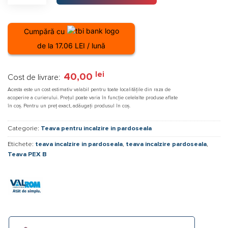
Cumpără cu
de la 17.06 LEI / lună
lei
40,00
Cost de livrare:
Acesta este un cost estimativ valabil pentru toate localitățile din raza de
acoperire a curierului. Prețul poate varia în funcție celelalte produse aflate
în coș. Pentru un preț exact, adăugați produsul în coș.
Categorie:
Teava pentru incalzire in pardoseala
Etichete:
teava incalzire in pardoseala
,
teava incalzire pardoseala
,
Teava PEX B