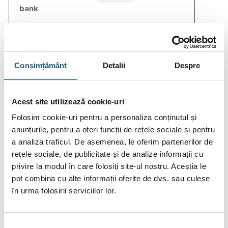
bank
Fotografiile produselor au caracter informativ și pot
conține accesorii neincluse în pachetele standard. De
Consimțământ
Detalii
Despre
asemenea, unele specificații pot fi modificate de către
producător fără preaviz sau pot conține erori de operare.
Acest site utilizează cookie-uri
Folosim cookie-uri pentru a personaliza conținutul și
anunțurile, pentru a oferi funcții de rețele sociale și pentru
DESCRIERE
a analiza traficul. De asemenea, le oferim partenerilor de
rețele sociale, de publicitate și de analize informații cu
INFORMAȚII SUPLIMENTARE
privire la modul în care folosiți site-ul nostru. Aceștia le
pot combina cu alte informații oferite de dvs. sau culese
BRAND
în urma folosirii serviciilor lor.
RECENZII (0)
Selecția