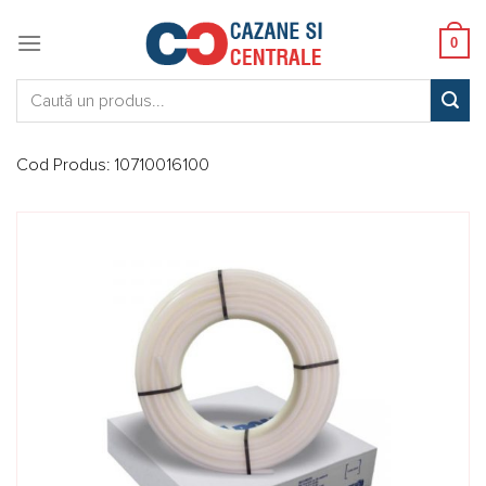
Skip
to
0
content
Caută:
Cod Produs:
10710016100