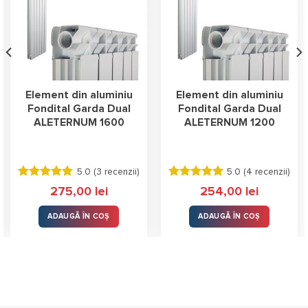
Element din aluminiu
Element din aluminiu
Fondital Garda Dual
Fondital Garda Dual
ALETERNUM 1600
ALETERNUM 1200
5.0 (
3 recenzii
)
5.0 (
4 recenzii
)
Evaluat la
Evaluat la
275,00
lei
254,00
lei
5.00
stele
5.00
stele
din 5
din 5
ADAUGĂ ÎN COȘ
ADAUGĂ ÎN COȘ