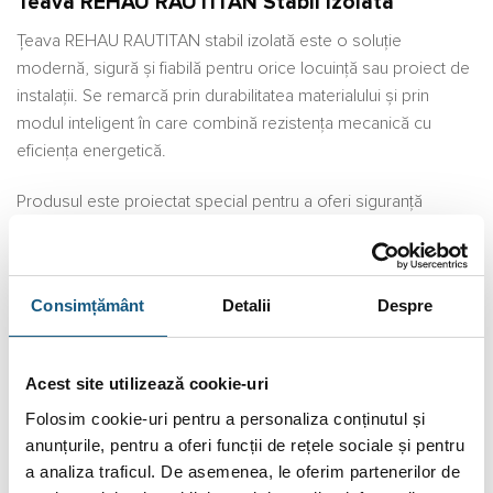
Teava REHAU RAUTITAN Stabil Izolata
Țeava REHAU RAUTITAN stabil izolată este o soluție
modernă, sigură și fiabilă pentru orice locuință sau proiect de
instalații. Se remarcă prin durabilitatea materialului și prin
modul inteligent în care combină rezistența mecanică cu
eficiența energetică.
Produsul este proiectat special pentru a oferi siguranță
deplină în utilizare, fiind potrivit atât pentru instalațiile de apă
potabilă, cât și pentru cele de încălzire. Stratul de izolație
asigură protecție împotriva pierderilor de căldură și contribuie
Consimțământ
Detalii
Despre
la un consum energetic optimizat, ceea ce aduce economie
și confort pe termen lung.
Acest site utilizează cookie-uri
Un mare avantaj al sistemului RAUTITAN este că oferă o
etanșeitate perfectă, eliminând riscul scurgerilor. Fiecare
Folosim cookie-uri pentru a personaliza conținutul și
conexiune devine permanentă și sigură, datorită tehnologiei
anunțurile, pentru a oferi funcții de rețele sociale și pentru
a analiza traficul. De asemenea, le oferim partenerilor de
inovatoare cu manson alunecător. În plus, materialele robuste