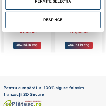
PERMITE SELECȚIA
Cot prelungire kit
Prelungitor coaxial
evacuare centrala
D60/100 L=500mm
termica condensare
pentru centrale in
45‎° PP D=60/100
condensare
RESPINGE
5.0 (
5 recenzii
)
Evaluat la
107,00
lei
127,00
lei
5.00
stele
din 5
ADAUGĂ ÎN COȘ
ADAUGĂ ÎN COȘ
Pentru cumpărături 100% sigure folosim
tranzacții 3D Secure