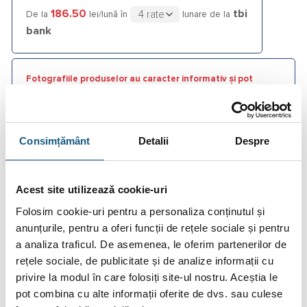
186.50
tbi
De la
lei/lună în
lunare de la
bank
Fotografiile produselor au caracter informativ și pot
conține accesorii neincluse în pachetele standard. De
asemenea, unele specificații pot fi modificate de către
producător fără preaviz sau pot conține erori de operare.
Consimțământ
Detalii
Despre
Acest site utilizează cookie-uri
DESCRIERE
Folosim cookie-uri pentru a personaliza conținutul și
anunțurile, pentru a oferi funcții de rețele sociale și pentru
INFORMAȚII SUPLIMENTARE
a analiza traficul. De asemenea, le oferim partenerilor de
rețele sociale, de publicitate și de analize informații cu
BRAND
privire la modul în care folosiți site-ul nostru. Aceștia le
RECENZII (0)
pot combina cu alte informații oferite de dvs. sau culese