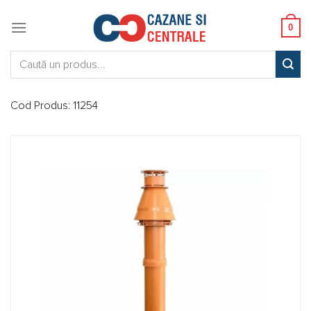
Skip
to
0
content
Caută:
Cod Produs:
11254