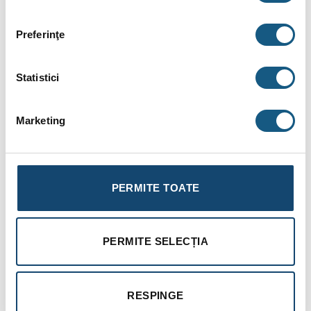
Posibilitate de comutare manuală încălzire/răcire (numai
pentru Move sau Space)
Preferinţe
Modalități de reglaj: RT –temperatură cameră, FT-
temperatură interioară cu temp. min/max pardoseală, RS-
Statistici
senzor la distanță, RO-senzor exterior la distanță
Gama de reglaj: 5-35 °C
Marketing
Răcire disponibilă
Indicator baterie descărcată
Compatibilitate cu unitate de comandă Smatrix Wave Plus
PERMITE TOATE
și modul releu M-161
Distanță maximă recepție: 30m
PERMITE SELECȚIA
Conformitate CE, clasă de protecție II IP30
RESPINGE