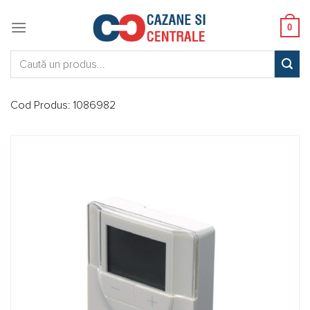
Skip
to
0
content
Caută:
Cod Produs:
1086982