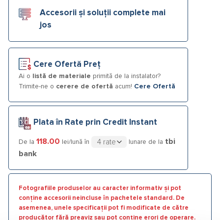
Accesorii și soluții complete mai
jos
Cere Ofertă Preț
Ai o
listă de materiale
primită de la instalator?
Trimite-ne o
cerere de ofertă
acum!
Cere Ofertă
Plata în Rate prin Credit Instant
118.00
tbi
De la
lei/lună în
lunare de la
bank
Fotografiile produselor au caracter informativ și pot
conține accesorii neincluse în pachetele standard. De
asemenea, unele specificații pot fi modificate de către
producător fără preaviz sau pot conține erori de operare.