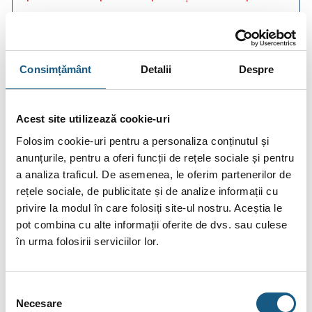
Consimțământ
Detalii
Despre
DESCRIERE
INFORMAȚII SUPLIMENTARE
Acest site utilizează cookie-uri
Folosim cookie-uri pentru a personaliza conținutul și
BRAND
anunțurile, pentru a oferi funcții de rețele sociale și pentru
RECENZII (0)
a analiza traficul. De asemenea, le oferim partenerilor de
rețele sociale, de publicitate și de analize informații cu
privire la modul în care folosiți site-ul nostru. Aceștia le
Termostat digital wireless Uponor Smatrix Wave T-166
pot combina cu alte informații oferite de dvs. sau culese
Caracteristici
în urma folosirii serviciilor lor.
Afisaj cu lumina de fundal (10 secunde după ultima apăsare
de buton)
Selecția
Indicator de cerere de încălzire/răcire
Necesare
consimțământului