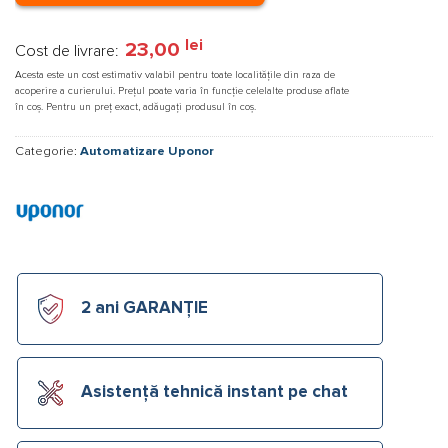
lei
23,00
Cost de livrare:
Acesta este un cost estimativ valabil pentru toate localitățile din raza de
acoperire a curierului. Prețul poate varia în funcție celelalte produse aflate
în coș. Pentru un preț exact, adăugați produsul în coș.
Categorie:
Automatizare Uponor
2 ani GARANȚIE
Asistență tehnică instant pe chat