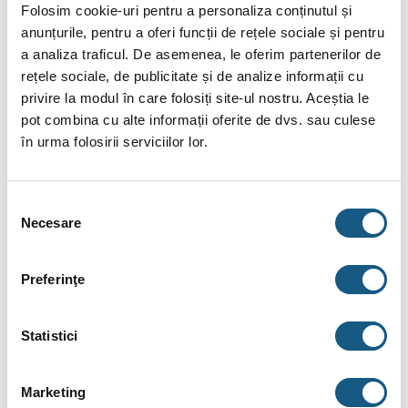
Folosim cookie-uri pentru a personaliza conținutul și
anunțurile, pentru a oferi funcții de rețele sociale și pentru
a analiza traficul. De asemenea, le oferim partenerilor de
rețele sociale, de publicitate și de analize informații cu
DESCRIERE
privire la modul în care folosiți site-ul nostru. Aceștia le
pot combina cu alte informații oferite de dvs. sau culese
INFORMAȚII SUPLIMENTARE
în urma folosirii serviciilor lor.
BRAND
RECENZII (0)
Selecția
Necesare
consimțământului
Teu compresiune PEHD, 75 mm
Preferinţe
Fitingurile compresiune (WaterKit) sunt proiectate pentru
transportul sub presiune a apei potabile. Componente –
Corpul racordului, material polipropilena PP-B cu proprietati
Statistici
mecanice excelente chiar si la temperaturi ridicate, culoare
neagra. Bucsa de blocare, material polipropilena, culoare
Marketing
neagra.