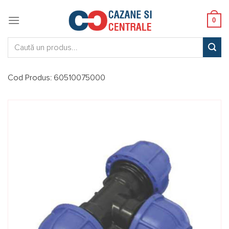
Skip
to
0
content
Caută:
Cod Produs:
60510075000