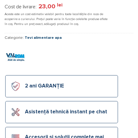
lei
23,00
Cost de livrare:
Acesta este un cost estimativ valabil pentru toate localitățile din raza de
acoperire a curierului. Prețul poate varia în funcție celelalte produse aflate
în coș. Pentru un preț exact, adăugați produsul în coș.
Categorie:
Tevi alimentare apa
2 ani GARANȚIE
Asistență tehnică instant pe chat
Accesorii și soluții complete mai