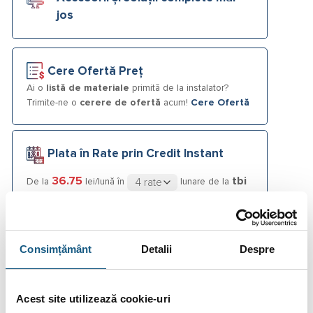
jos
Cere Ofertă Preț
Ai o
listă de materiale
primită de la instalator?
Trimite-ne o
cerere de ofertă
acum!
Cere Ofertă
Plata în Rate prin Credit Instant
36.75
tbi
De la
lei/lună în
lunare de la
bank
Consimțământ
Detalii
Despre
Fotografiile produselor au caracter informativ și pot
conține accesorii neincluse în pachetele standard. De
asemenea, unele specificații pot fi modificate de către
producător fără preaviz sau pot conține erori de operare.
Acest site utilizează cookie-uri