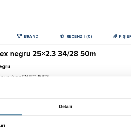
BRAND
RECENZII (0)
FIȘIE
pex negru 25×2.3 34/28 50m
egru
E-Xa) conform EN ISO 15875
oxigen, conform DIN 4726
ncălzirea cu radiatoare
Detalii
uri
 ajunge la 80°C, la presiunea maximă de 10 bar.