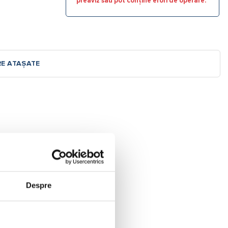
preaviz sau pot conține erori de operare.
RE ATAȘATE
Despre