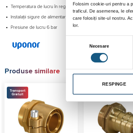
Folosim cookie-uri pentru a pe
Temperatura de lucru în regim de avarie este de 100°C pentr
traficul. De asemenea, le ofer
Instalații sigure de alimentare cu apă cu posibilitatea înlocuirii 
care folosiți site-ul nostru. A
lor.
Presiune de lucru 6 bar
Selecția
Necesare
consimțământului
Produse similare
RESPINGE
Transport
Gratuit