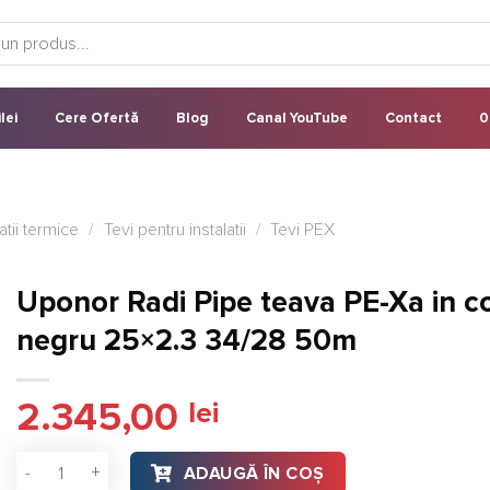
lei
Cere Ofertă
Blog
Canal YouTube
Contact
0
latii termice
/
Tevi pentru instalatii
/
Tevi PEX
Uponor Radi Pipe teava PE-Xa in c
negru 25×2.3 34/28 50m
2.345,00
lei
Cantitate Uponor Radi Pipe teava PE-Xa in copex negru 25x
ADAUGĂ ÎN COȘ