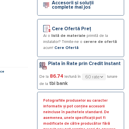
Accesorii și soluții
complete mai jos
Cere Ofertă Preț
Ai o
listă de materiale
primită de la
instalator? Trimite-ne o
cerere de ofertă
acum!
Cere Ofertă
Plata în Rate prin Credit Instant
ice
86.74
De la
lei/lună în
lunare
tbi bank
de la
Fotografiile produselor au caracter
informativ și pot conține accesorii
neincluse în pachetele standard. De
asemenea, unele specificații pot fi
modificate de către producător fără