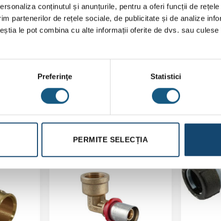
rsonaliza conținutul și anunțurile, pentru a oferi funcții de rețele
u o perioadă de 100 ore de funcționare.
im partenerilor de rețele sociale, de publicitate și de analize info
țevilor în caz de avarie.
ceștia le pot combina cu alte informații oferite de dvs. sau culese î
Preferinţe
Statistici
PERMITE SELECȚIA