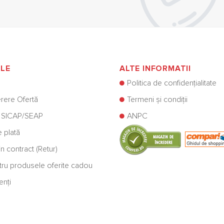
alese
în
pagina
produsului.
ILE
ALTE INFORMATII
Politica de confidențialitate
rere Ofertă
Termeni și condiții
 SICAP/SEAP
ANPC
e plată
n contract (Retur)
ntru produsele oferite cadou
enți