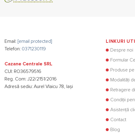
alese
în
pagina
produsului.
Email:
[email protected]
LINKURI UT
Telefon:
0371230119
Despre noi
Formular Ce
Cazane Centrale SRL
Produse pe
CUI: RO36579516
Reg. Com: J22/2151/2016
Modalități d
Adresă sediu: Aurel Vlaicu 78, Iași
Retragere di
Condiții pe
Asistență cli
Contact
Blog