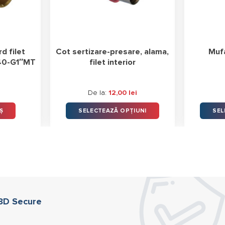
d filet
Cot sertizare-presare, alama,
Muf
W40-G1″MT
filet interior
De la:
12,00
lei
Ș
SELECTEAZĂ OPȚIUNI
SEL
Acest
produs
are
mai
multe
variații.
Opțiunile
 3D Secure
pot
fi