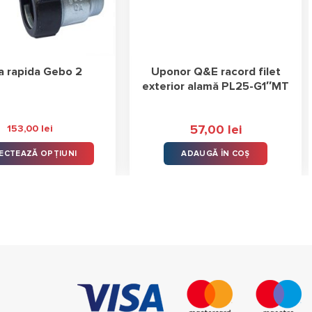
a rapida Gebo 2
Uponor Q&E racord filet
exterior alamă PL25-G1″MT
57,00
lei
153,00
lei
ECTEAZĂ OPȚIUNI
ADAUGĂ ÎN COȘ
Acest
produs
are
mai
multe
variații.
Opțiunile
pot
fi