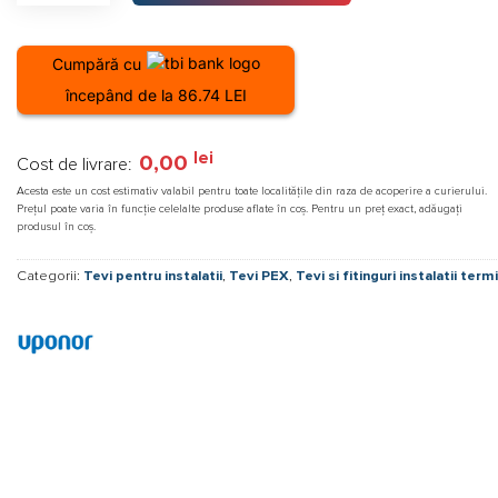
Cumpără cu
începând de la 86.74 LEI
lei
0,00
Cost de livrare:
Acesta este un cost estimativ valabil pentru toate localitățile din raza de acoperire a curierului.
Prețul poate varia în funcție celelalte produse aflate în coș. Pentru un preț exact, adăugați
produsul în coș.
Categorii:
Tevi pentru instalatii
,
Tevi PEX
,
Tevi si fitinguri instalatii term