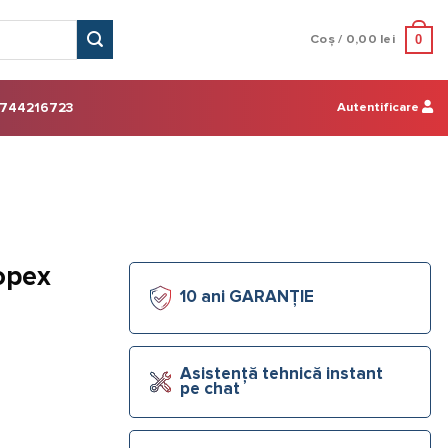
0
Coș /
0,00
lei
Autentificare
744216723
opex
10 ani GARANȚIE
Asistență tehnică instant
pe chat
2.3 34/28 50m