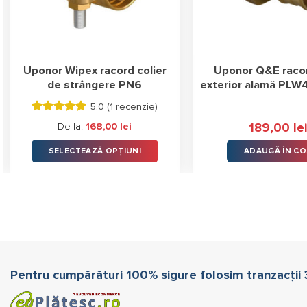
Uponor Wipex racord colier
Uponor Q&E racor
de strângere PN6
exterior alamă PL
5.0 (
1 recenzie
)
Evaluat la
189,00
lei
De la:
168,00
lei
5.00
stele
din 5
SELECTEAZĂ OPȚIUNI
ADAUGĂ ÎN CO
Acest
produs
are
mai
multe
variații.
Opțiunile
Pentru cumpărături 100% sigure folosim tranzacții
pot
fi