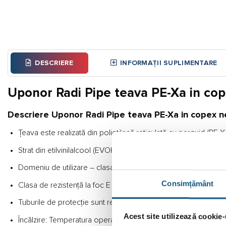
DESCRIERE
INFORMAȚII SUPLIMENTARE
Uponor Radi Pipe teava PE-Xa in co
Descriere Uponor Radi Pipe teava PE-Xa in copex n
Țeava este realizată din polietilenă reticulată cu peroxid (P
Strat din etilvinilalcool (EVOH) care formează o barieră de 
Domeniu de utilizare – clasa 5 – Temperatură ridicată pentru î
Consimțământ
Clasa de rezistență la foc E conform EN 13501-1
Tuburile de protecție sunt realizate din HDPE
Acest site utilizează cookie-
Încălzire: Temperatura operativă de lucru în regim permanent