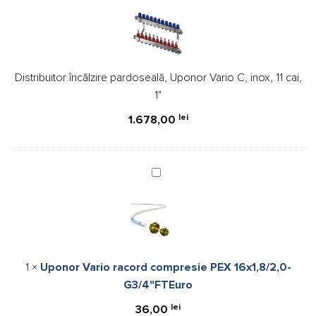
pardoseală,
Uponor
Vario
C,
Distribuitor încălzire pardoseală, Uponor Vario C, inox, 11 cai,
inox,
1"
11
cai,
lei
1.678,00
1"
Uponor
Vario
racord
compresie
PEX
16x1,8/2,0-
1
×
Uponor Vario racord compresie PEX 16x1,8/2,0-
G3/4"FTEuro
G3/4"FTEuro
lei
36,00