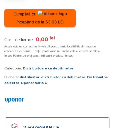
Cumpără cu
începând de la 63.03 LEI
lei
0,00
Cost de livrare:
Acesta este un cost estimativ valabil pentru toate localitățile din raza de
acoperire a curierului. Prețul poate varia în funcție celelalte produse aflate
în coș. Pentru un preț exact, adăugați produsul în coș.
Categorie:
Distribuitoare cu debitmetre
Etichete:
distribuitor
,
distribuitor cu debimetre
,
Distribuitor-
colector
,
Uponor Vario C
2 ani GARANȚIE