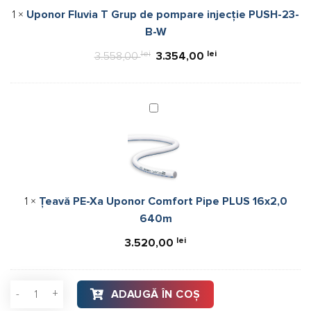
pompare
1
×
Uponor Fluvia T Grup de pompare injecție PUSH-23-
injecție
B-W
PUSH-
23-
lei
Prețul
lei
Prețul
3.558,00
3.354,00
B-
inițial
curent
W
a
este:
fost:
3.354,00 lei.
Țeavă
PE-
3.558,00 lei.
Xa
Uponor
Comfort
Pipe
1
×
Țeavă PE-Xa Uponor Comfort Pipe PLUS 16x2,0
PLUS
640m
16x2,0
640m
lei
3.520,00
Cantitate Distribuitor încălzire pardoseală, Uponor Vario C, ino
ADAUGĂ ÎN COȘ