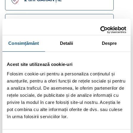
Asistență tehnică instant pe chat
Consimțământ
Detalii
Despre
Accesorii și soluții complete mai
jos
Acest site utilizează cookie-uri
Folosim cookie-uri pentru a personaliza conținutul și
Cere Ofertă Preț
anunțurile, pentru a oferi funcții de rețele sociale și pentru
Ai o
listă de materiale
primită de la instalator?
a analiza traficul. De asemenea, le oferim partenerilor de
Trimite-ne o
cerere de ofertă
acum!
Cere Ofertă
rețele sociale, de publicitate și de analize informații cu
privire la modul în care folosiți site-ul nostru. Aceștia le
pot combina cu alte informații oferite de dvs. sau culese
Plata în Rate prin Credit Instant
în urma folosirii serviciilor lor.
429.50
De la
lei/lună în
lunare de la