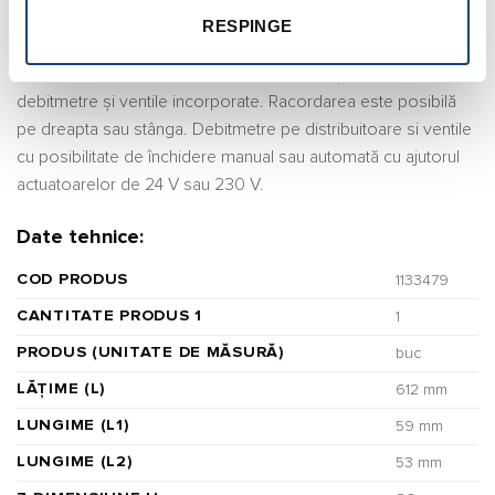
RESPINGE
Uponor Vario C distribuitor FM 11×3/4 Euro
Distribuitor/colector compact fabricat din oțel inoxidabil cu
debitmetre și ventile incorporate. Racordarea este posibilă
pe dreapta sau stânga. Debitmetre pe distribuitoare si ventile
cu posibilitate de închidere manual sau automată cu ajutorul
actuatoarelor de 24 V sau 230 V.
Date tehnice:
COD PRODUS
1133479
CANTITATE PRODUS 1
1
PRODUS (UNITATE DE MĂSURĂ)
buc
LĂȚIME (L)
612 mm
LUNGIME (L1)
59 mm
LUNGIME (L2)
53 mm