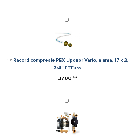
Racord
compresie
PEX
Uponor
Vario,
alama,
1
×
Racord compresie PEX Uponor Vario, alama, 17 x 2,
17
3/4" FTEuro
x
2,
lei
37,00
3/4"
FTEuro
Uponor
Fluvia
T
Grup
de