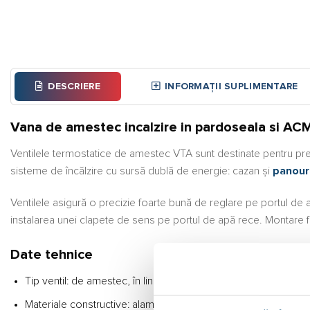
DESCRIERE
INFORMAȚII SUPLIMENTARE
Vana de amestec incalzire in pardoseala si AC
Ventilele termostatice de amestec VTA sunt destinate pentru pre
sisteme de încălzire cu sursă dublă de energie: cazan şi
panour
Ventilele asigură o precizie foarte bună de reglare pe portul de
instalarea unei clapete de sens pe portul de apă rece. Montare foa
Date tehnice
Tip ventil: de amestec, în linie (asimetric), portul de amestec e
Materiale constructive: alamă DZR – CW602N, aprobată pentru