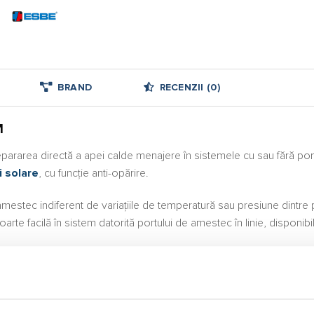
BRAND
RECENZII (0)
M
pararea directă a apei calde menajere în sistemele cu sau fără pom
i solare
, cu funcţie anti-opărire.
 amestec indiferent de variaţiile de temperatură sau presiune dint
rte facilă în sistem datorită portului de amestec în linie, disponibi
ste în lateral
 uzul la apă potabilă