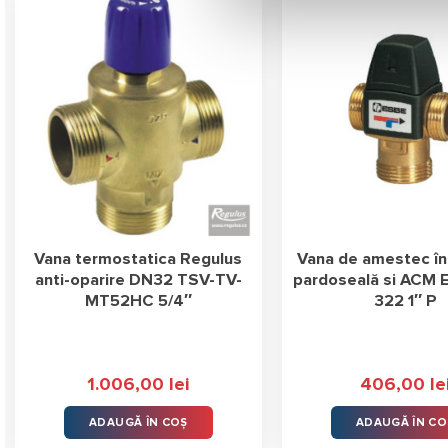
Vana termostatica Regulus
Vana de amestec înc
anti-oparire DN32 TSV-TV-
pardoseală si ACM
MT52HC 5/4″
322 1″ P
1.006,00
lei
406,00
le
ADAUGĂ ÎN COȘ
ADAUGĂ ÎN CO