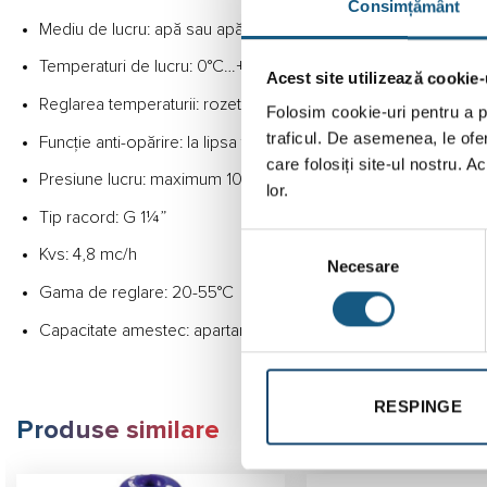
Consimțământ
Mediu de lucru: apă sau apă cu conţinut de maximum 50% gli
Temperaturi de lucru: 0°C…+95°C continuu, temporar +100°C
Acest site utilizează cookie-
Reglarea temperaturii: rozeta gradată 1…5 sau în °C (cu capa
Folosim cookie-uri pentru a pe
traficul. De asemenea, le ofer
Funcţie anti-opărire: la lipsa totală a apei reci sau calde ve
care folosiți site-ul nostru. A
Presiune lucru: maximum 10 bar
lor.
Tip racord: G 1¼”
Selecția
Kvs: 4,8 mc/h
Necesare
consimțământului
Gama de reglare: 20-55°C
Capacitate amestec: apartamente: 15, capacitate
boiler
: 1500
RESPINGE
Produse similare