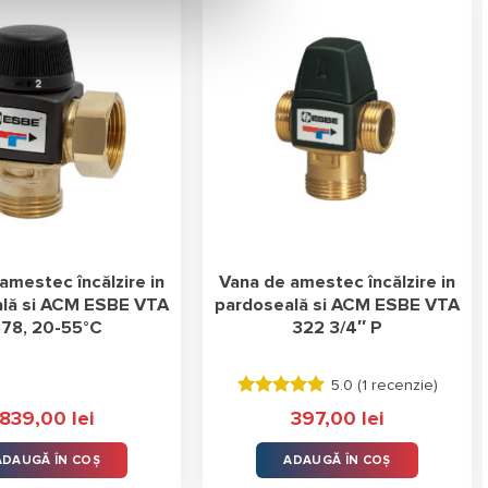
amestec încălzire in
Vana de amestec încălzire in
lă si ACM ESBE VTA
pardoseală si ACM ESBE VTA
78, 20-55°C
322 3/4″ P
5.0 (
1 recenzie
)
Evaluat la
839,00
lei
397,00
lei
5.00
stele
din 5
ADAUGĂ ÎN COȘ
ADAUGĂ ÎN COȘ