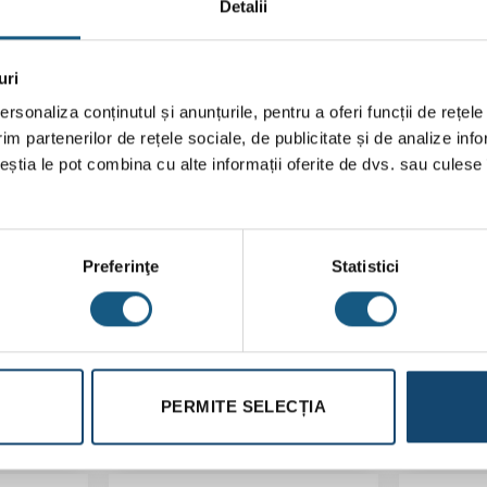
Detalii
col
uri
c protector la VTA320/520)
rsonaliza conținutul și anunțurile, pentru a oferi funcții de rețele
im partenerilor de rețele sociale, de publicitate și de analize info
ntilul închide în maxiumum 2 secunde, toate modelele VTA au această 
ceștia le pot combina cu alte informații oferite de dvs. sau culese î
Preferinţe
Statistici
 litri, suprafata pardoseala: 150mp
PERMITE SELECȚIA