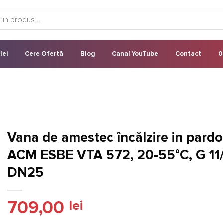
lei
Cere Ofertă
Blog
Canal YouTube
Contact
0
Vana de amestec încălzire in pardo
ACM ESBE VTA 572, 20-55°C, G 11/
DN25
709,00
lei