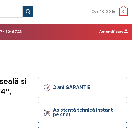
0
Coș /
0,00
lei
Autentificare
744216723
seală si
2 ani GARANȚIE
4″,
Asistență tehnică instant
pe chat