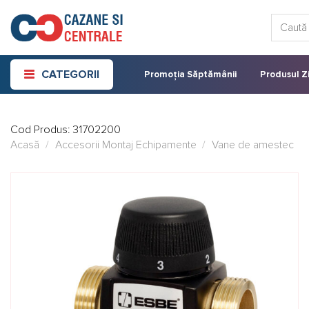
Skip
Caută:
to
content
CATEGORII
Promoția Săptămânii
Produsul Zi
Cod Produs:
31702200
Acasă
/
Accesorii Montaj Echipamente
/
Vane de amestec