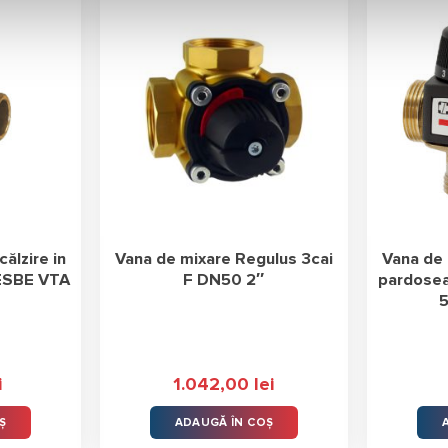
ălzire in
Vana de mixare Regulus 3cai
Vana de 
 ESBE VTA
F DN50 2″
pardosea
5
i
1.042,00
lei
Ș
ADAUGĂ ÎN COȘ