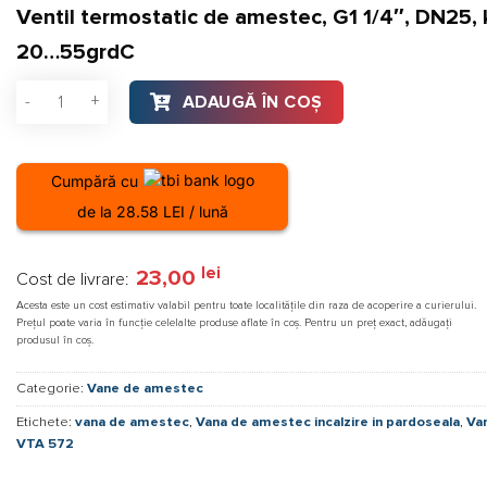
Ventil termostatic de amestec, G1 1/4″, DN25, 
20…55grdC
Cantitate Vana de amestec încălzire in pardoseală si ACM ES
ADAUGĂ ÎN COȘ
Cumpără cu
de la 28.58 LEI / lună
lei
23,00
Cost de livrare:
Acesta este un cost estimativ valabil pentru toate localitățile din raza de acoperire a curierului.
Prețul poate varia în funcție celelalte produse aflate în coș. Pentru un preț exact, adăugați
produsul în coș.
Categorie:
Vane de amestec
Etichete:
vana de amestec
,
Vana de amestec incalzire in pardoseala
,
Va
VTA 572