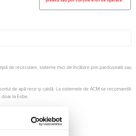
preaviz sau pot conține erori de operare.
pă de recirculare, sisteme mici de încălzire prin pardoseală sau
re portul de apă rece şi caldă. La sistemele de ACM se recomandă
l doar la Esbe.