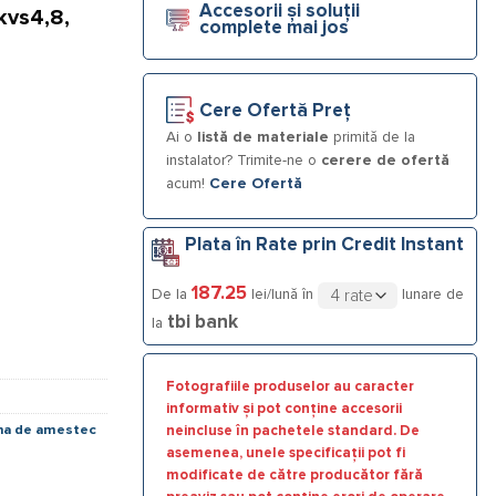
Accesorii și soluții
kvs4,8,
complete mai jos
BE VTA 572, 20-55°C, G 11/4", DN25
Cere Ofertă Preț
Ai o
listă de materiale
primită de la
instalator? Trimite-ne o
cerere de ofertă
acum!
Cere Ofertă
Plata în Rate prin Credit Instant
187.25
De la
lei/lună în
lunare de
tbi bank
la
Fotografiile produselor au caracter
informativ și pot conține accesorii
na de amestec
neincluse în pachetele standard. De
asemenea, unele specificații pot fi
modificate de către producător fără