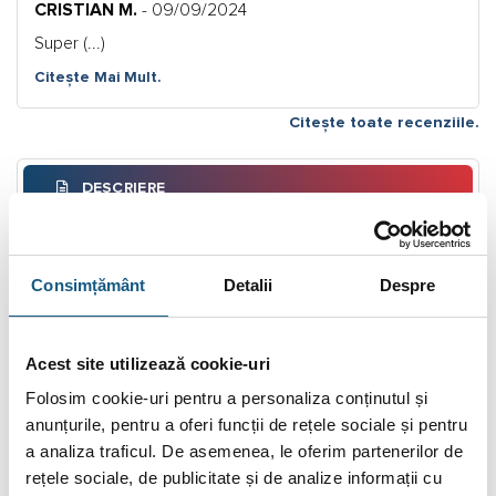
5
CRISTIAN M.
- 09/09/2024
Super (...)
Citește Mai Mult.
Citește toate recenziile.
DESCRIERE
INFORMAȚII SUPLIMENTARE
BRAND
Consimțământ
Detalii
Despre
RECENZII (1)
Acest site utilizează cookie-uri
Vas de expasiune sanitar Reflex Refix DE 100 L, 10 bari
Folosim cookie-uri pentru a personaliza conținutul și
anunțurile, pentru a oferi funcții de rețele sociale și pentru
Vas de expansiune cu membrana, fara circulatie interna,
a analiza traficul. De asemenea, le oferim partenerilor de
pentru instalatia de alimentare cu apa a sistemelor de stingere
rețele sociale, de publicitate și de analize informații cu
a incendiilor, sisteme de ridicare a presiunii, instalatii de