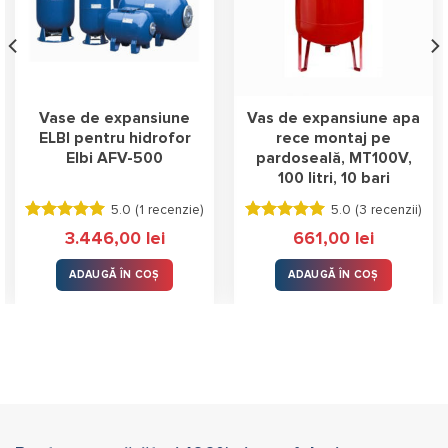
Vase de expansiune
Vas de expansiune apa
ELBI pentru hidrofor
rece montaj pe
Elbi AFV-500
pardoseală, MT100V,
100 litri, 10 bari
5.0 (
1 recenzie
)
5.0 (
3 recenzii
)
Evaluat la
Evaluat la
3.446,00
lei
661,00
lei
5.00
stele
5.00
stele
din 5
din 5
ADAUGĂ ÎN COȘ
ADAUGĂ ÎN COȘ