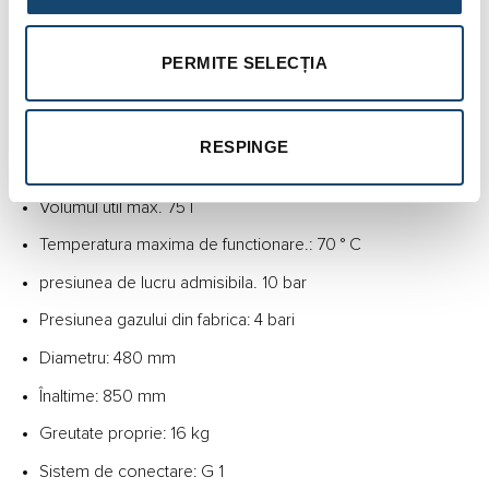
Vasele stau vertical, pe 3 picioare din profile de otel de la
DE 50 in sus
PERMITE SELECȚIA
Detalii tehnice Reflex Refix DE 100 L
Tip: DE 100
RESPINGE
Volumul nominal: 100 l
Volumul util max. 75 l
Temperatura maxima de functionare.: 70 ° C
presiunea de lucru admisibila. 10 bar
Presiunea gazului din fabrica: 4 bari
Diametru: 480 mm
Înaltime: 850 mm
Greutate proprie: 16 kg
Sistem de conectare: G 1