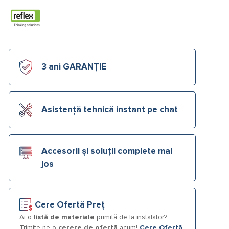
3 ani GARANȚIE
Asistență tehnică instant pe chat
Accesorii și soluții complete mai
jos
Cere Ofertă Preț
Ai o
listă de materiale
primită de la instalator?
Trimite-ne o
cerere de ofertă
acum!
Cere Ofertă