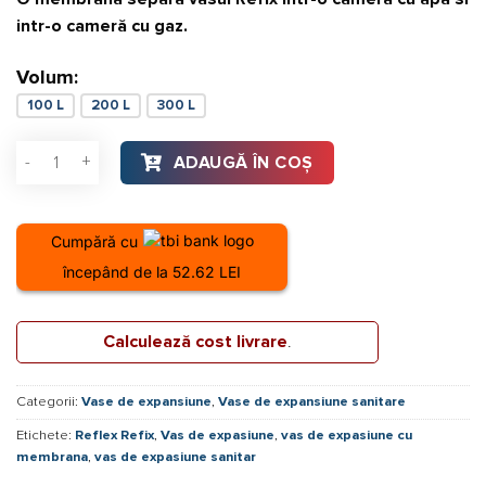
intr-o cameră cu gaz.
Volum:
100 L
200 L
300 L
Cantitate Vas de expasiune sanitar Reflex Refix DE 100 L, 10 b
ADAUGĂ ÎN COȘ
Cumpără cu
începând de la 52.62 LEI
Calculează cost livrare
.
Categorii:
Vase de expansiune
,
Vase de expansiune sanitare
Etichete:
Reflex Refix
,
Vas de expasiune
,
vas de expasiune cu
membrana
,
vas de expasiune sanitar