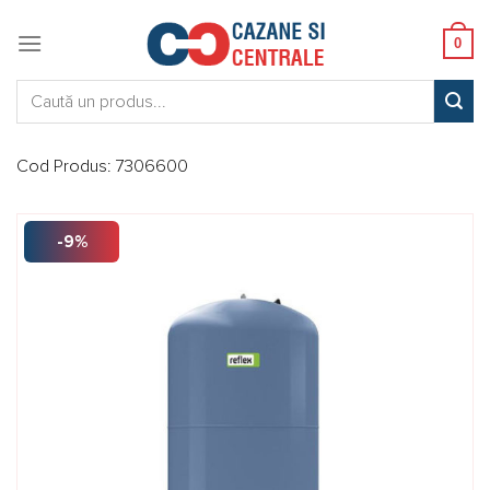
Skip
to
0
content
Caută:
Cod Produs:
7306600
-9%