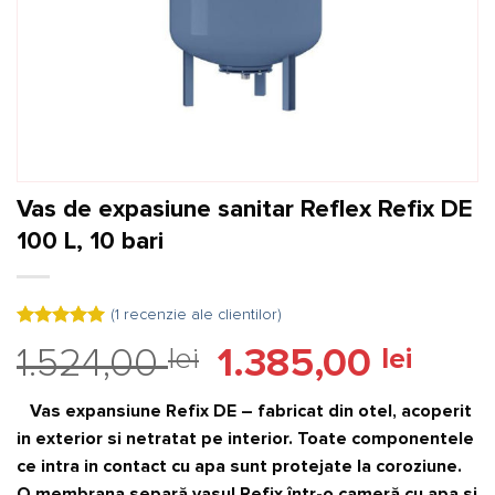
Vas de expasiune sanitar Reflex Refix DE
100 L, 10 bari
(
1
recenzie ale clientilor)
Evaluat la
Prețul
Prețul
1.524,00
lei
1.385,00
lei
5.00
din 5
pe baza
inițial
curent
unei
a
este:
singure
Vas expansiune Refix DE – fabricat din otel, acoperit
evaluări
fost:
1.385,0
in exterior si netratat pe interior. Toate componentele
1.524,00 lei.
ce intra in contact cu apa sunt protejate la coroziune.
O membrana separă vasul Refix într-o cameră cu apa si