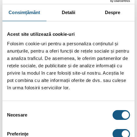
până la S 33 cu consolă cu colier, cu fixare pe perete
Consimțământ
Detalii
Despre
de la model S 50 cu picioare de sprijin
Acest site utilizează cookie-uri
Caracteristici tehnice
Folosim cookie-uri pentru a personaliza conținutul și
Pentru sisteme solare, sisteme de incalzire si sisteme de
anunțurile, pentru a oferi funcții de rețele sociale și pentru
apa racita
a analiza traficul. De asemenea, le oferim partenerilor de
Cu racorduri filetate
rețele sociale, de publicitate și de analize informații cu
privire la modul în care folosiți site-ul nostru. Aceștia le
Pâna la 33 litri cu coliere, de la 50 litri cu picioare reglabile
pot combina cu alte informații oferite de dvs. sau culese
Permit adaugarea de antigel in procent de 25÷50%
în urma folosirii serviciilor lor.
Pâna la 33 litri cu membrana neinlocuibila, diafragma din
butil pentru 50-600 litri
Selecția
Temperatura de operare permisa 70°C
Necesare
consimțământului
Aprobare conform Directivei pentru Echipament sub
Presiune 2014/68/EU
Preferinţe