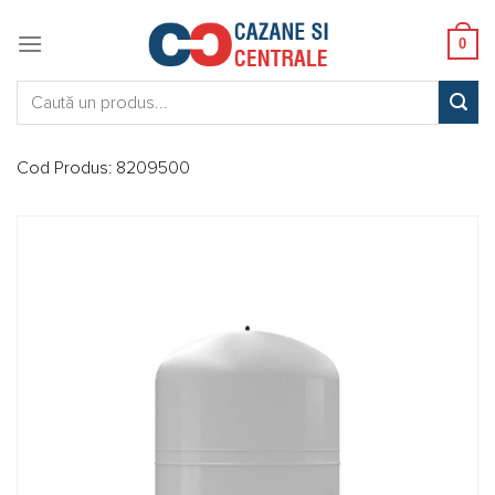
Skip
to
0
content
Caută:
Cod Produs:
8209500