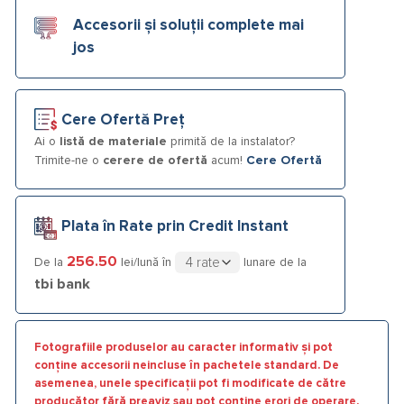
Accesorii și soluții complete mai
jos
Cere Ofertă Preț
Ai o
listă de materiale
primită de la instalator?
Trimite-ne o
cerere de ofertă
acum!
Cere Ofertă
Plata în Rate prin Credit Instant
256.50
De la
lei/lună în
lunare de la
tbi bank
Fotografiile produselor au caracter informativ și pot
conține accesorii neincluse în pachetele standard. De
asemenea, unele specificații pot fi modificate de către
producător fără preaviz sau pot conține erori de operare.