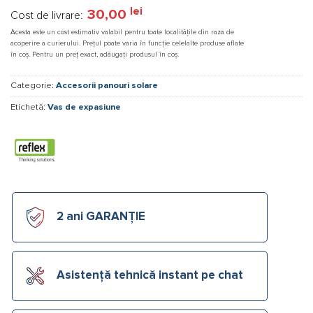
lei
30,00
Cost de livrare:
Acesta este un cost estimativ valabil pentru toate localitățile din raza de
acoperire a curierului. Prețul poate varia în funcție celelalte produse aflate
în coș. Pentru un preț exact, adăugați produsul în coș.
Categorie:
Accesorii panouri solare
Etichetă:
Vas de expasiune
2 ani GARANȚIE
Asistență tehnică instant pe chat