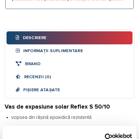
DESCRIERE
INFORMAȚII SUPLIMENTARE
BRAND
RECENZII (0)
FIȘIERE ATAȘATE
Vas de expasiune solar Reflex S 50/10
vopsea din rășină epoxidică rezistentă
membrană neînlocuibilă
concentrație antigel până la 50%