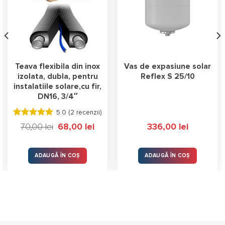
Teava flexibila din inox
Vas de expasiune solar
izolata, dubla, pentru
Reflex S 25/10
instalatiile solare,cu fir,
DN16, 3/4″
5.0 (
2 recenzii
)
Evaluat la
Prețul
Prețul
70,00
lei
68,00
lei
336,00
lei
5.00
stele
inițial
curent
a
este:
din 5
fost:
68,00 lei.
70,00 lei.
ADAUGĂ ÎN COȘ
ADAUGĂ ÎN COȘ