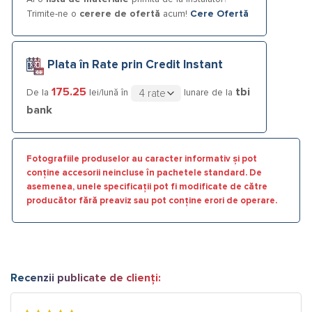
Trimite-ne o
cerere de ofertă
acum!
Cere Ofertă
Plata în Rate prin Credit Instant
175.25
tbi
De la
lei/lună în
lunare de la
bank
Fotografiile produselor au caracter informativ și pot
conține accesorii neincluse în pachetele standard. De
asemenea, unele specificații pot fi modificate de către
producător fără preaviz sau pot conține erori de operare.
Recenzii publicate de clienți: