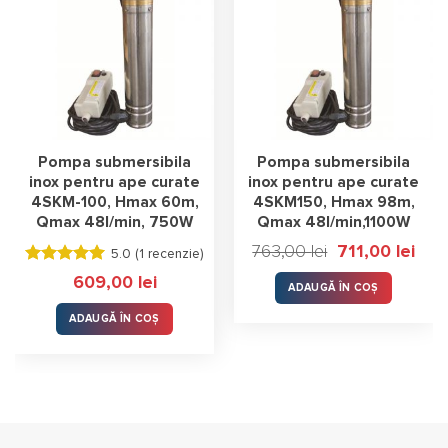
Pompa submersibila
Pompa submersibila
inox pentru ape curate
inox pentru ape curate
4SKM-100, Hmax 60m,
4SKM150, Hmax 98m,
Qmax 48l/min, 750W
Qmax 48l/min,1100W
Prețul
Prețul
763,00
lei
711,00
lei
5.0 (
1 recenzie
)
inițial
curen
Evaluat la
a
este:
609,00
lei
fost:
711,00
ADAUGĂ ÎN COȘ
5.00
stele
763,00 lei.
din 5
ADAUGĂ ÎN COȘ