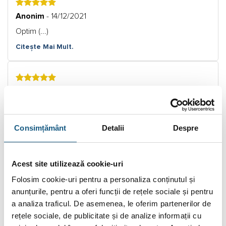
5
Anonim
- 14/12/2021
Optim (...)
Citește Mai Mult.
5
Alexandru Catalin
- 09/02/2021
Conform descrierii. (...)
Citește Mai Mult.
Consimțământ
Detalii
Despre
Acest site utilizează cookie-uri
5
Xenia Popescu
- 28/04/2020
Folosim cookie-uri pentru a personaliza conținutul și
Produsele comandate au ajuns la destinație nesperat de
anunțurile, pentru a oferi funcții de rețele sociale și pentru
repede ( (...)
a analiza traficul. De asemenea, le oferim partenerilor de
Citește Mai Mult.
rețele sociale, de publicitate și de analize informații cu