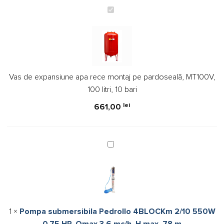
Vas
de
expansiune
apa
rece
montaj
Vas de expansiune apa rece montaj pe pardoseală, MT100V,
pe
100 litri, 10 bari
pardoseală,
MT100V,
lei
661,00
100
litri,
10
Pompa
bari
submersibila
Pedrollo
4BLOCKm
2/10
550W
1
×
Pompa submersibila Pedrollo 4BLOCKm 2/10 550W
0.75
0.75 HP, Qmax 3.6 mc/h, H max. 78 m