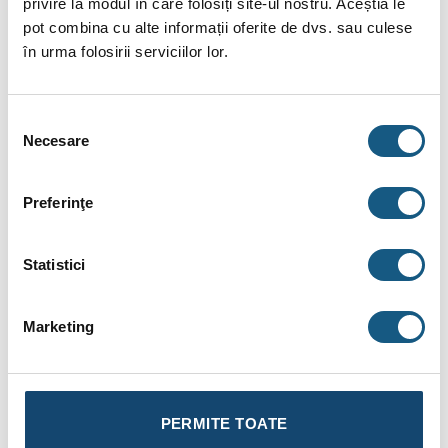
privire la modul în care folosiți site-ul nostru. Aceștia le
Citește toate recenziile.
pot combina cu alte informații oferite de dvs. sau culese
în urma folosirii serviciilor lor.
DESCRIERE
INFORMAȚII SUPLIMENTARE
Selecția
Necesare
consimțământului
BRAND
RECENZII (3)
Preferinţe
Vas de expansiune apa rece montaj pe pardoseala,
Statistici
MT100V, 100 litri, 10 bari
Pompele de hidrofor trebuie sa functioneze indelung si rar, iar
Marketing
aici intervine vasul expansiune de hidrofor, care asigura
presiunea in instalatie fara a porni pompa hidroforului de
fiecare data cand se deschide un consumator, crescand
astfel durata de viata a hidroforului sau a pompei.
PERMITE TOATE