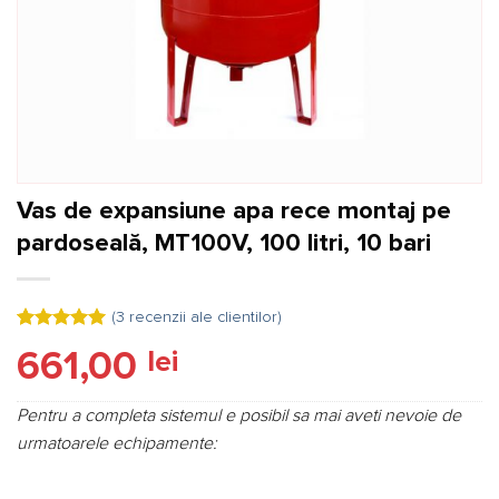
Vas de expansiune apa rece montaj pe
pardoseală, MT100V, 100 litri, 10 bari
(
3
recenzii ale clientilor)
Evaluat la
3
661,00
lei
5.00
din 5
pe baza a
evaluări de
la clienți
Pentru a completa sistemul e posibil sa mai aveti nevoie de
urmatoarele echipamente: