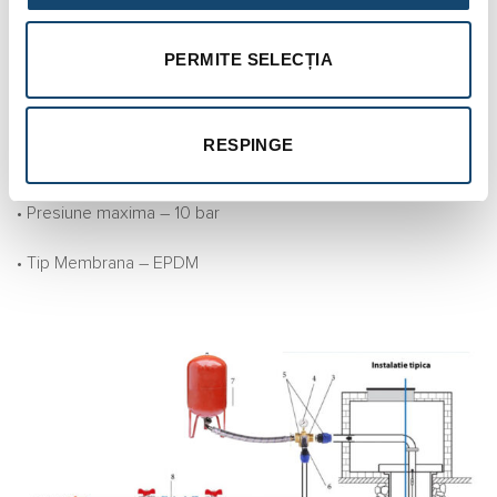
Vasul de expansiune rezista la temperaturi cuprinse intre -10
si +100 grade Celsius si la presiunea maxima de lucru de 10
PERMITE SELECȚIA
bar.
• Volum – 100 Litri
RESPINGE
• Presiune de lucru – 1.5-2 bar
• Presiune maxima – 10 bar
• Tip Membrana – EPDM