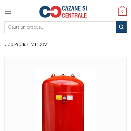
Skip
to
0
content
Caută:
Cod Produs:
MT100V