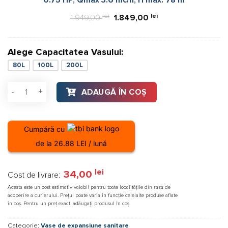
HP,
Qmax
lei
Prețul
lei
Prețul
1.949,00
1.849,00
3.6
inițial
curent
mc/h,
a
este:
H
Alege Capacitatea Vasului:
fost:
1.849,00 lei.
max.
80L
100L
200L
1.949,00 lei.
78
m
Cantitate Vas de expansiune apa rece montaj pe pardoseală, M
ADAUGĂ ÎN COȘ
Cumpără cu
de la 26.88 LEI / lună
lei
34,00
Cost de livrare:
Acesta este un cost estimativ valabil pentru toate localitățile din raza de
acoperire a curierului. Prețul poate varia în funcție celelalte produse aflate
în coș. Pentru un preț exact, adăugați produsul în coș.
Categorie:
Vase de expansiune sanitare