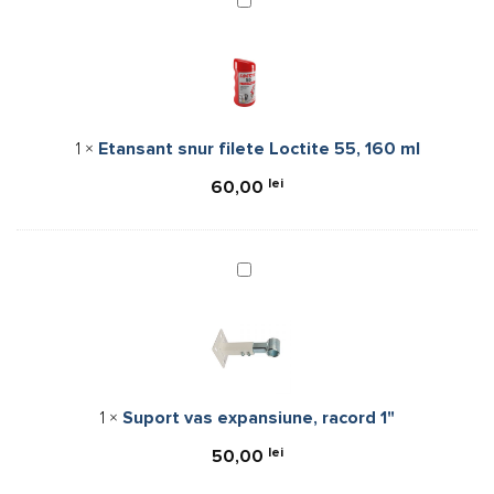
Etansant
snur
filete
Loctite
55,
160
1
×
Etansant snur filete Loctite 55, 160 ml
ml
lei
60,00
Suport
vas
expansiune,
racord
1"
1
×
Suport vas expansiune, racord 1"
lei
50,00