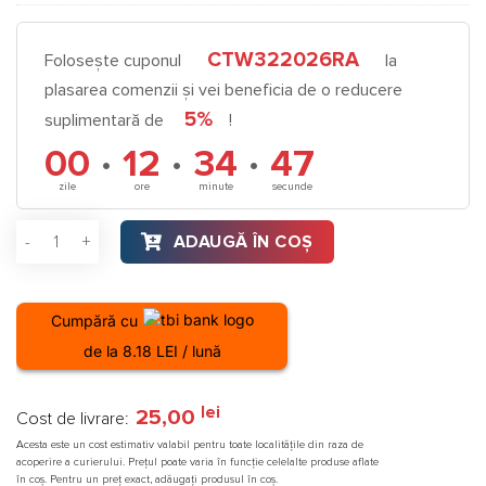
CTW322026RA
Folosește cuponul
la
plasarea comenzii și vei beneficia de o reducere
5%
suplimentară de
!
00
·
12
·
34
·
47
zile
ore
minute
secunde
Cantitate Vas expansiune multifunctional, Ferroli VFN PRO, 12 l
ADAUGĂ ÎN COȘ
Cumpără cu
de la 8.18 LEI / lună
lei
25,00
Cost de livrare:
Acesta este un cost estimativ valabil pentru toate localitățile din raza de
acoperire a curierului. Prețul poate varia în funcție celelalte produse aflate
în coș. Pentru un preț exact, adăugați produsul în coș.