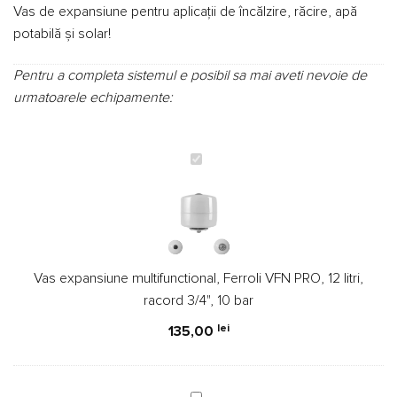
Vas de expansiune pentru aplicații de încălzire, răcire, apă
potabilă și solar!
Pentru a completa sistemul e posibil sa mai aveti nevoie de
urmatoarele echipamente:
Vas
expansiune
multifunctional,
Ferroli
VFN
PRO,
Vas expansiune multifunctional, Ferroli VFN PRO, 12 litri,
12
racord 3/4", 10 bar
litri,
racord
lei
135,00
3/4",
10
bar