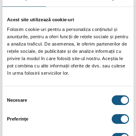
Cere Ofertă Preț
Ai o
listă de materiale
primită de la instalator?
Trimite-ne o
cerere de ofertă
acum!
Cere Ofertă
Acest site utilizează cookie-uri
Folosim cookie-uri pentru a personaliza conținutul și
anunțurile, pentru a oferi funcții de rețele sociale și pentru
Plata în Rate prin Credit Instant
a analiza traficul. De asemenea, le oferim partenerilor de
rețele sociale, de publicitate și de analize informații cu
43.75
tbi
De la
lei/lună în
lunare de la
privire la modul în care folosiți site-ul nostru. Aceștia le
bank
pot combina cu alte informații oferite de dvs. sau culese
în urma folosirii serviciilor lor.
Fotografiile produselor au caracter informativ și pot
conține accesorii neincluse în pachetele standard. De
Selecția
asemenea, unele specificații pot fi modificate de către
Necesare
producător fără preaviz sau pot conține erori de operare.
consimțământului
Preferinţe