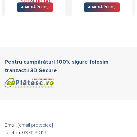
Prețul
Prețul
1.059,00
lei
din 5
inițial
curent
ADAUGĂ ÎN COȘ
ADAUGĂ ÎN COȘ
a
este:
fost:
1.059,00 lei.
1.373,00 lei.
Pentru cumpărături 100% sigure folosim
tranzacții 3D Secure
Email:
[email protected]
Telefon:
0371230119