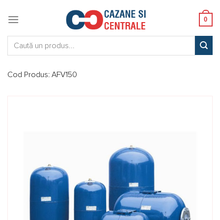
Skip
to
0
content
Caută:
Cod Produs:
AFV150