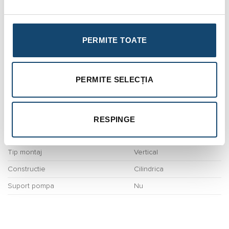
Temperatura maxima
99 °C
Temperatura minima
-10 °C
Presiune preincarcare
1,5 bar
PERMITE TOATE
Tip membrana
Interschimbabila
Tip vas
Hidrofor
PERMITE SELECȚIA
CARACTERISTICI CONSTRUCTIVE
Diametru
500 mm
RESPINGE
Inaltime
1030 mm
Racord
1 1/4″
Tip montaj
Vertical
Constructie
Cilindrica
Suport pompa
Nu