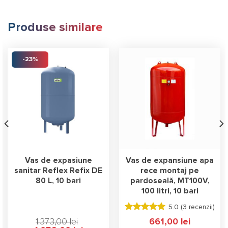
Produse similare
-23%
Vas de expasiune
Vas de expansiune apa
sanitar Reflex Refix DE
rece montaj pe
80 L, 10 bari
pardoseală, MT100V,
100 litri, 10 bari
5.0 (
3 recenzii
)
Evaluat la
1.373,00
lei
661,00
lei
5.00
stele