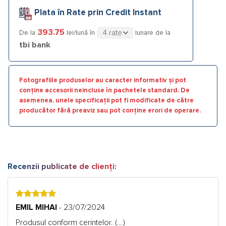
Plata în Rate prin Credit Instant
393.75
De la
lei/lună în
lunare de la
tbi bank
Fotografiile produselor au caracter informativ și pot
conține accesorii neincluse în pachetele standard. De
asemenea, unele specificații pot fi modificate de către
producător fără preaviz sau pot conține erori de operare.
Recenzii publicate de clienți:
5
EMIL MIHAI
- 23/07/2024
Produsul conform cerintelor. (...)