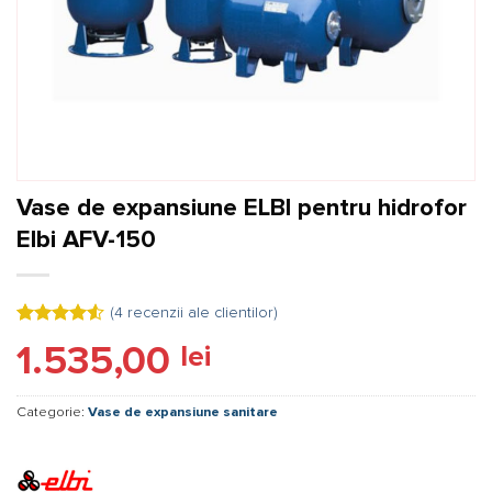
Vase de expansiune ELBI pentru hidrofor
Elbi AFV-150
(
4
recenzii ale clientilor)
Evaluat la
4
1.535,00
lei
4.50
din 5
pe baza a
evaluări
de la
Categorie:
Vase de expansiune sanitare
clienți