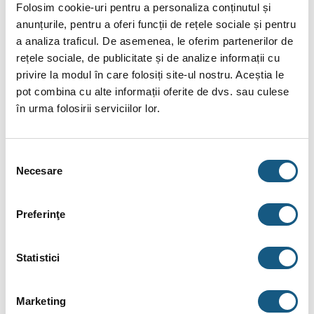
Folosim cookie-uri pentru a personaliza conținutul și
Citește Mai Mult.
anunțurile, pentru a oferi funcții de rețele sociale și pentru
a analiza traficul. De asemenea, le oferim partenerilor de
Citește toate recenziile.
rețele sociale, de publicitate și de analize informații cu
privire la modul în care folosiți site-ul nostru. Aceștia le
DESCRIERE
pot combina cu alte informații oferite de dvs. sau culese
în urma folosirii serviciilor lor.
INFORMAȚII SUPLIMENTARE
BRAND
Selecția
Necesare
consimțământului
RECENZII (4)
FIȘIERE ATAȘATE
Preferinţe
CARACTERISTICI TEHNICE
Statistici
Capacitate
150 l
Presiune maxima
10 bar
Marketing