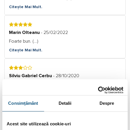
Citește Mai Mult.
5
Marin Olteanu
- 25/02/2022
Foarte bun. (...)
Citește Mai Mult.
3
Silviu Gabriel Cerbu
- 28/10/2020
Racordul este de 1",nu de 1 1/4".,iar la greutate nu (...)
Citește Mai Mult.
Consimțământ
Detalii
Despre
5
Laurentiu Ignat
- 01/06/2020
Acest site utilizează cookie-uri
Super. (...)