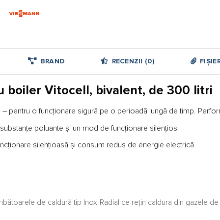
BRAND
RECENZII (0)
FIȘIE
iler Vitocell, bivalent, de 300 litri
l – pentru o funcţionare sigură pe o perioadă lungă de timp. Perfor
e substanţe poluante şi un mod de funcţionare silenţios
funcţionare silenţioasă şi consum redus de energie electrică
bătoarele de caldură tip Inox-Radial ce rețin caldura din gazele de