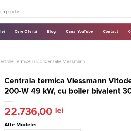
lei
Cere Ofertă
Blog
Canal YouTube
Contact
0
entrale Termice in Condensatie Viessmann
Centrala termica Viessmann Vitod
200-W 49 kW, cu boiler bivalent 3
22.736,00
lei
Alte Modele: