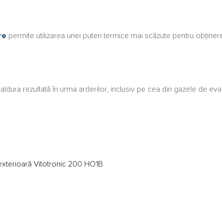
re
permite utilizarea unei puteri termice mai scăzute pentru obținer
caldura rezultată în urma arderilor, inclusiv pe cea din gazele de e
exterioară Vitotronic 200 HO1B
: