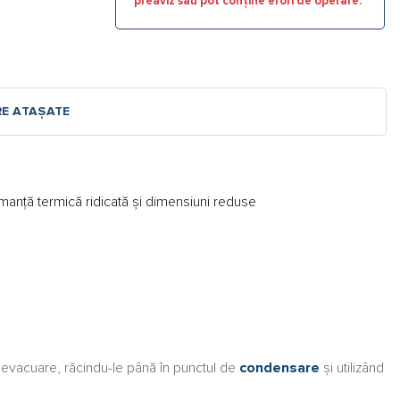
preaviz sau pot conține erori de operare.
RE ATAȘATE
manţă termică ridicată şi dimensiuni reduse
 evacuare, răcindu-le până în punctul de
condensare
și utilizând