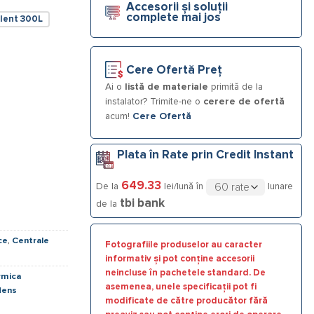
Accesorii și soluții
complete mai jos
alent 300L
cu boiler bivalent 300L
Cere Ofertă Preț
Ai o
listă de materiale
primită de la
instalator? Trimite-ne o
cerere de ofertă
acum!
Cere Ofertă
Plata în Rate prin Credit Instant
649.33
De la
lei/lună în
lunare
tbi bank
de la
ce
,
Centrale
Fotografiile produselor au caracter
informativ și pot conține accesorii
neincluse în pachetele standard. De
rmica
asemenea, unele specificații pot fi
dens
modificate de către producător fără