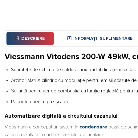
DESCRIERE
INFORMAȚII SUPLIMENTARE
Viessmann Vitodens 200-W 49kW, cu bo
Suprafeţe de schimb de căldură Inox-Radial din oţel inoxidabi
Arzător MatriX cilindric cu modulaţie pentru emisii scăzute d
Suflantă pentru aer de combustie cu turaţie reglabilă pentru 
Racorduri pentru gaz şi apă
Automatizare digitală a circuitului cazanului
Viessmann a conceput un sistem în
condensare
bazat pe schim
căldura rezultată în cadrul sistemului de încălzire.