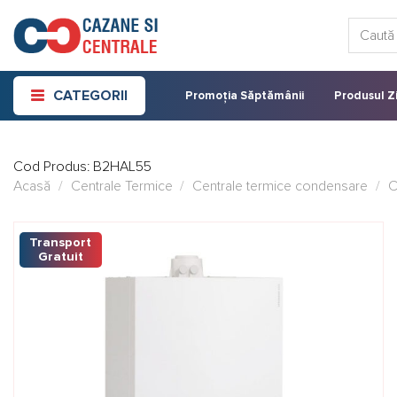
Skip
Caută:
to
content
CATEGORII
Promoția Săptămânii
Produsul Zi
Cod Produs:
B2HAL55
Acasă
/
Centrale Termice
/
Centrale termice condensare
/
C
Transport
Gratuit