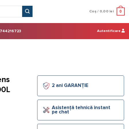
0
Coș /
0,00
lei
Autentificare
744216723
ens
2 ani GARANȚIE
00L
Asistență tehnică instant
pe chat