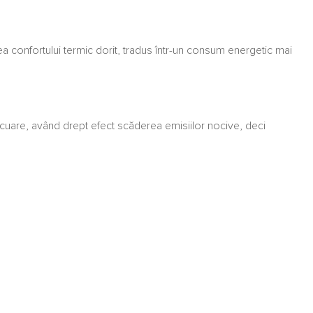
ea confortului termic dorit, tradus într-un consum energetic mai
vacuare, având drept efect scăderea emisiilor nocive, deci