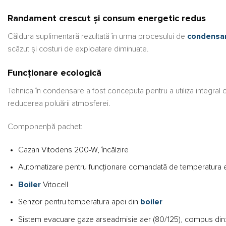
Randament crescut și consum energetic redus
Căldura suplimentară rezultată în urma procesului de
condensa
scăzut și costuri de exploatare diminuate.
Funcționare ecologică
Tehnica în condensare a fost conceputa pentru a utiliza integral 
reducerea poluării atmosferei.
Componenþă pachet:
Cazan Vitodens 200-W, încălzire
Automatizare pentru funcţionare comandată de temperatura 
Boiler
Vitocell
Senzor pentru temperatura apei din
boiler
Sistem evacuare gaze arseadmisie aer (80/125), compus din