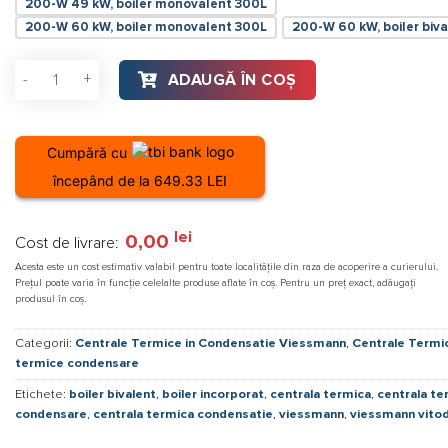
200-W 49 kW, boiler monovalent 300L
200-W 60 kW, boiler monovalent 300L
200-W 60 kW, boiler biv
Cantitate Centrala termica Viessmann Vitodens 200-W 49 kW, 
ADAUGĂ ÎN COȘ
Cumpără cu
începând de la 649.33 LEI
lei
0,00
Cost de livrare:
Acesta este un cost estimativ valabil pentru toate localitățile din raza de acoperire a curierului.
Prețul poate varia în funcție celelalte produse aflate în coș. Pentru un preț exact, adăugați
produsul în coș.
Categorii:
Centrale Termice in Condensatie Viessmann
,
Centrale Termi
termice condensare
Etichete:
boiler bivalent
,
boiler incorporat
,
centrala termica
,
centrala te
condensare
,
centrala termica condensatie
,
viessmann
,
viessmann vito