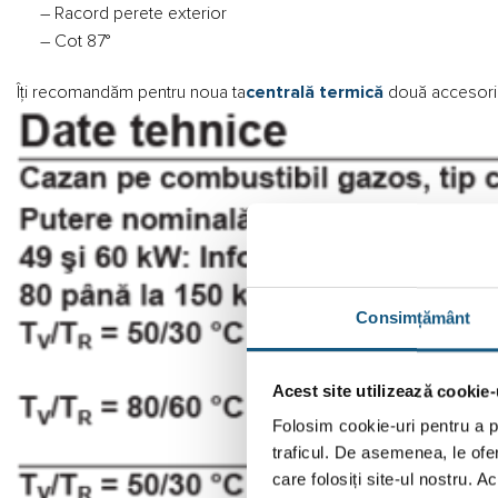
– Racord perete exterior
– Cot 87°
Îți recomandăm pentru noua ta
centrală termică
două accesorii
Consimțământ
Acest site utilizează cookie-
Folosim cookie-uri pentru a pe
traficul. De asemenea, le ofer
care folosiți site-ul nostru. A