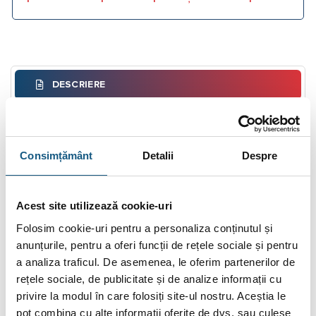
DESCRIERE
INFORMAȚII SUPLIMENTARE
BRAND
Consimțământ
Detalii
Despre
RECENZII (0)
Acest site utilizează cookie-uri
Aparat sudura electrofuziune Elektra Light d.
Folosim cookie-uri pentru a personaliza conținutul și
max 160mm scaner
anunțurile, pentru a oferi funcții de rețele sociale și pentru
Elektra Light este un aparat de sudura universal adecvat
a analiza traficul. De asemenea, le oferim partenerilor de
sudarii fitingurilor pentru retele de gaz, apa si instalatii
rețele sociale, de publicitate și de analize informații cu
antiincendiu cu sprinkler ( fitinguri din HDPE, PP, PPR de 8 – 48
privire la modul în care folosiți site-ul nostru. Aceștia le
V). Fabricat in conformitate cu norme internationale. Acest
pot combina cu alte informații oferite de dvs. sau culese