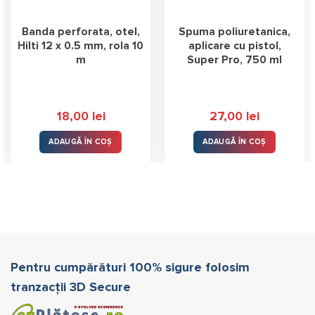
Banda perforata, otel,
Spuma poliuretanica,
Hilti 12 x 0.5 mm, rola 10
aplicare cu pistol,
m
Super Pro, 750 ml
țul
18,00
lei
27,00
lei
ent
e:
,00 lei.
ADAUGĂ ÎN COȘ
ADAUGĂ ÎN COȘ
Pentru cumpărături 100% sigure folosim
tranzacții 3D Secure