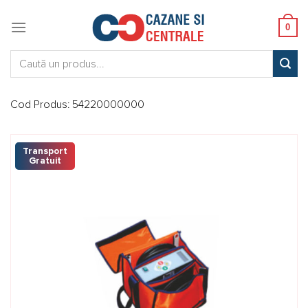
Skip
to
0
content
Caută:
Cod Produs:
54220000000
Transport
Gratuit