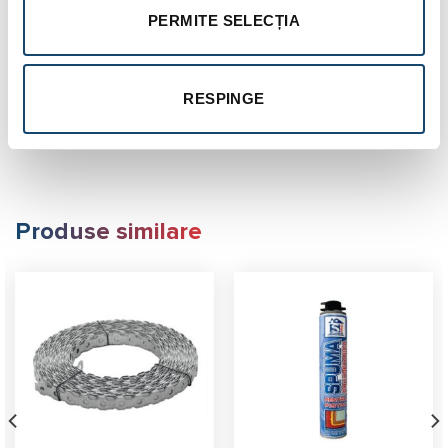
ciclu de functionare: 23A
PERMITE SELECȚIA
putere generator recomandata: 3,5 4 kVA
capacitate de memorie: 325 rapoarte
RESPINGE
protectie: IP 54
dimensiune aparat/ masa: 200x250x210 mm/7 kg
Produse similare