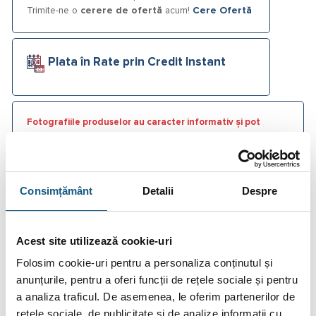
Trimite-ne o
cerere de ofertă
acum!
Cere Ofertă
Plata în Rate prin Credit Instant
Fotografiile produselor au caracter informativ și pot
conține accesorii neincluse în pachetele standard. De
asemenea, unele specificații pot fi modificate de către
producător fără preaviz sau pot conține erori de operare.
Consimțământ
Detalii
Despre
Acest site utilizează cookie-uri
DESCRIERE
Folosim cookie-uri pentru a personaliza conținutul și
anunțurile, pentru a oferi funcții de rețele sociale și pentru
INFORMAȚII SUPLIMENTARE
a analiza traficul. De asemenea, le oferim partenerilor de
RECENZII (0)
rețele sociale, de publicitate și de analize informații cu