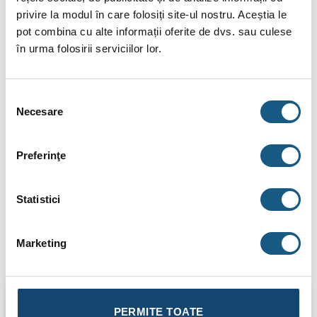
privire la modul în care folosiți site-ul nostru. Aceștia le
pot combina cu alte informații oferite de dvs. sau culese
Butelie gaz cu valva 7/16 Providus Gasex 450 g
în urma folosirii serviciilor lor.
Compatibila cu majoritatea arzatoarelor cu valva si conectare
prin filet de 7/16 inch.
Selecția
Butelia este fabricata din aluminiu, dintr-o bucata, pentru o
Necesare
consimțământului
siguranta sporita
Preferinţe
Brand Providus
Cantitate 450GR
Statistici
Marketing
Produse similare
PERMITE TOATE