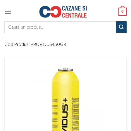
Skip
to
0
content
Caută:
Cod Produs:
PROVIDUS450GR