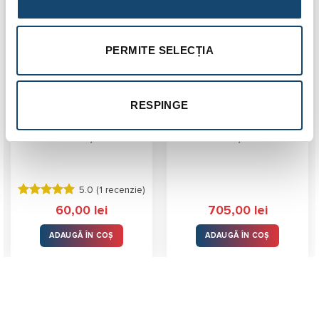
PERMITE SELECȚIA
RESPINGE
Etansant snur filete
Derulator teava pex,
Loctite 55, 160 ml
KAN-therm, cu 3 brate
5.0 (
1 recenzie
)
Evaluat la
60,00
lei
705,00
lei
5.00
stele
din 5
ADAUGĂ ÎN COȘ
ADAUGĂ ÎN COȘ