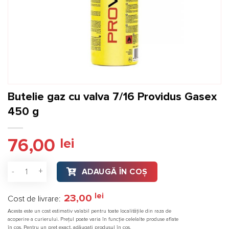
Butelie gaz cu valva 7/16 Providus Gasex
450 g
76,00
lei
Cantitate Butelie gaz cu valva 7/16 Providus Gasex 450 g
ADAUGĂ ÎN COȘ
lei
23,00
Cost de livrare:
Acesta este un cost estimativ valabil pentru toate localitățile din raza de
acoperire a curierului. Prețul poate varia în funcție celelalte produse aflate
în coș. Pentru un preț exact, adăugați produsul în coș.