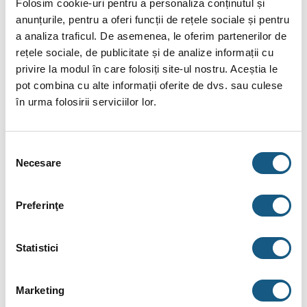
Folosim cookie-uri pentru a personaliza conținutul și
din INOX gofrata intinsa pe o suprafata mare destinata pentru
anunțurile, pentru a oferi funcții de rețele sociale și pentru
producerea ACM.
a analiza traficul. De asemenea, le oferim partenerilor de
rețele sociale, de publicitate și de analize informații cu
Date tehnice:
privire la modul în care folosiți site-ul nostru. Aceștia le
Capacitate: 1000 litri
pot combina cu alte informații oferite de dvs. sau culese
în urma folosirii serviciilor lor.
Pierdere de caldura: 3,8 kWh/24h
Suprafata serpentina inferioara: 3,1 mp
Selecția
Suprafata serpentina INOX: 7,5 mp
Necesare
consimțământului
Volum de apa serpentina INOX ACM: 39 litri
Presiune nominala serpentina INOX: 6 bar
Preferinţe
Grosime izolatie: 100 mm ECO SKIN
Presiune nomiala vas acumulare: 3 bar
Statistici
Diametru: 790 mm
Marketing
Inaltime: 2036 mm