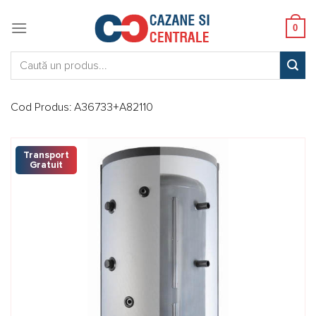
Skip
to
0
content
Caută:
Cod Produs:
A36733+A82110
Transport
Gratuit