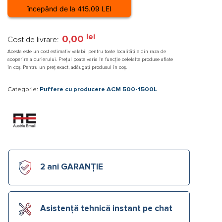
începând de la 415.09 LEI
lei
0,00
Cost de livrare:
Acesta este un cost estimativ valabil pentru toate localitățile din raza de
acoperire a curierului. Prețul poate varia în funcție celelalte produse aflate
în coș. Pentru un preț exact, adăugați produsul în coș.
Categorie:
Puffere cu producere ACM 500-1500L
2 ani GARANȚIE
Asistență tehnică instant pe chat