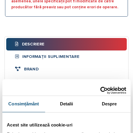
asemenea, unele specificații pot fi modificate de către
producător fără preaviz sau pot conține erori de operare.
DESCRIERE
INFORMAȚII SUPLIMENTARE
BRAND
RECENZII (0)
FIȘIERE ATAȘATE
Consimțământ
Detalii
Despre
Austria Email KWS 1000L, Puffer cu 1
serpentina + Serpentina Inox ACM – 1000L
Acest site utilizează cookie-uri
Puffer
-ul Austria EMAIL KWS este prevazut cu o serpentina