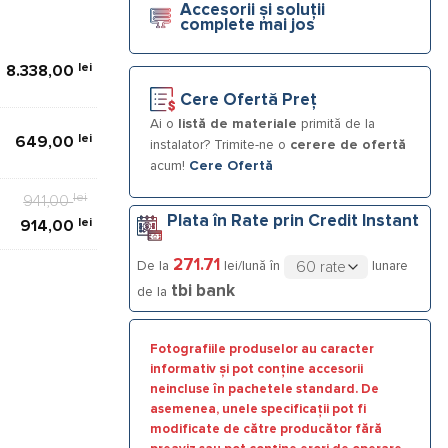
Accesorii și soluții
complete mai jos
lei
8.338,00
Cere Ofertă Preț
Ai o
listă de materiale
primită de la
lei
649,00
instalator? Trimite-ne o
cerere de ofertă
acum!
Cere Ofertă
lei
Prețul
941,00
Plata în Rate prin Credit Instant
lei
inițial
Prețul
914,00
a
curent
271.71
De la
lei/lună în
lunare
fost:
este:
000 95 HYG5.5 C
tbi bank
de la
941,00 lei.
914,00 lei.
Fotografiile produselor au caracter
informativ și pot conține accesorii
neincluse în pachetele standard. De
asemenea, unele specificații pot fi
modificate de către producător fără