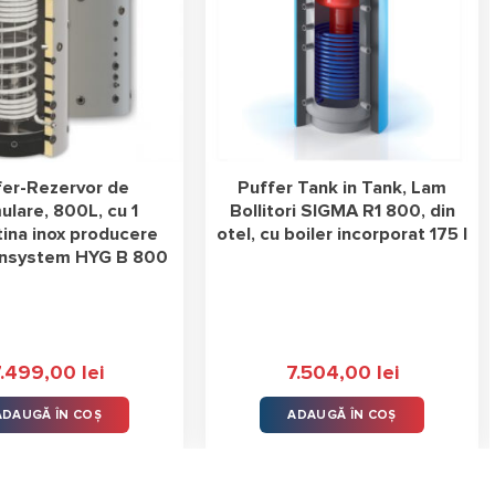
fer-Rezervor de
Puffer Tank in Tank, Lam
lare, 800L, cu 1
Bollitori SIGMA R1 800, din
ina inox producere
otel, cu boiler incorporat 175 l
nsystem HYG B 800
7.499,00
lei
7.504,00
lei
ADAUGĂ ÎN COȘ
ADAUGĂ ÎN COȘ