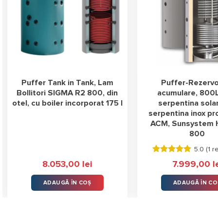
Puffer Tank in Tank, Lam
Puffer-Rezervo
Bollitori SIGMA R2 800, din
acumulare, 800L
otel, cu boiler incorporat 175 l
serpentina solar
serpentina inox p
ACM, Sunsystem 
800
5.0 (
1 r
Evaluat la
8.053,00
lei
7.999,00
l
5.00
stele
din 5
ADAUGĂ ÎN COȘ
ADAUGĂ ÎN CO