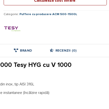
Calculează cost livrare
.
max.
3
Categorie:
Puffere cu producere ACM 500-1500L
mc/h,
PN
10
BRAND
RECENZII (0)
 1000 Tesy HYG cu V 1000
in inox, tip AISI 316L
re instantanee (încălzire rapidă)