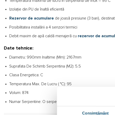
Temperatura maximă de lucru în serpentina de inox – 95°C
Izolaţie din PU de înaltă eficientă
Rezervor de acumulare
de joasă presiune (3 bari), destinat 
Posibilitatea instalării a 4 senzori termici
Debit maxim de apă caldă menajeră cu
rezervor de acumu
Date tehnice:
Diametru: 990mm Inaltime (Mm): 2167mm
Suprafata De Schimb Serpentina (M2): 5.5
Clasa Energetica: C
Temperatura Max. De Lucru ( °C): 95
Volum: 874
Numar Serpentine: O serpentina
Consimțământ