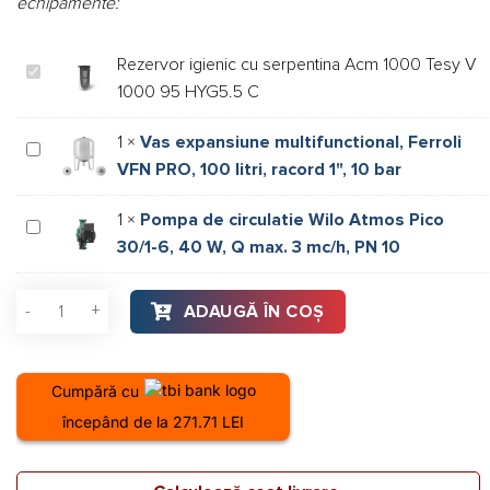
echipamente:
Rezervor igienic cu serpentina Acm 1000 Tesy V
Rezervor
1000 95 HYG5.5 C
igienic
cu
1
×
Vas expansiune multifunctional, Ferroli
serpentina
Vas
VFN PRO, 100 litri, racord 1", 10 bar
Acm
expansiune
1000
multifunctional,
1
×
Pompa de circulatie Wilo Atmos Pico
Tesy
Ferroli
Pompa
30/1-6, 40 W, Q max. 3 mc/h, PN 10
V
VFN
de
1000
PRO,
circulatie
95
Cantitate Rezervor igienic cu serpentina Acm 1000 Tesy V 1
100
Wilo
ADAUGĂ ÎN COȘ
HYG5.5
litri,
Atmos
C
racord
Pico
1",
30/1-
Cumpără cu
10
6,
începând de la 271.71 LEI
bar
40
W,
Q