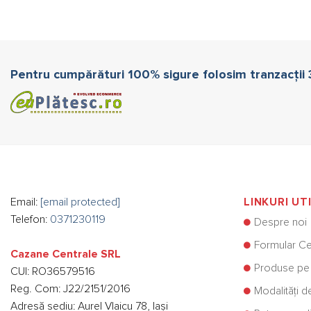
Pentru cumpărături 100% sigure folosim tranzacții
Email:
[email protected]
LINKURI UT
Telefon:
0371230119
Despre noi
Formular Ce
Cazane Centrale SRL
Produse pe
CUI: RO36579516
Reg. Com: J22/2151/2016
Modalități d
Adresă sediu: Aurel Vlaicu 78, Iași