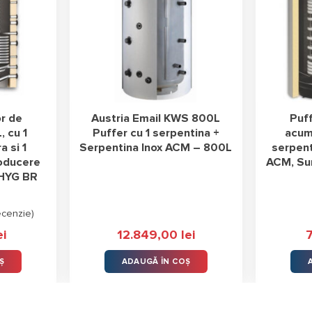
r de
Austria Email KWS 800L
Puf
, cu 1
Puffer cu 1 serpentina +
acumu
a si 1
Serpentina Inox ACM – 800L
serpent
roducere
ACM, Su
HYG BR
ecenzie
)
ei
12.849,00
lei
Ș
ADAUGĂ ÎN COȘ