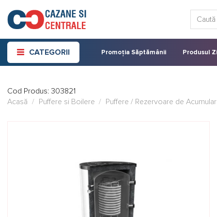
Skip
Caută:
to
content
CATEGORII
Promoția Săptămânii
Produsul Zi
Cod Produs:
303821
Acasă
/
Puffere si Boilere
/
Puffere / Rezervoare de Acumula