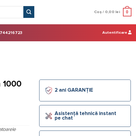
0
Coș /
0,00
lei
Autentificare
744216723
m 1000
2 ani GARANȚIE
Asistență tehnică instant
pe chat
atoarele