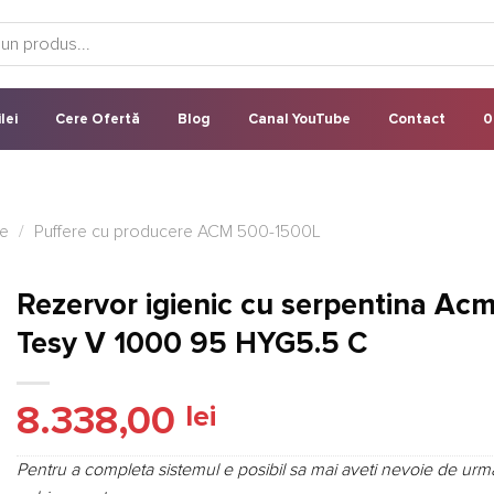
lei
Cere Ofertă
Blog
Canal YouTube
Contact
0
re
/
Puffere cu producere ACM 500-1500L
Rezervor igienic cu serpentina Ac
Tesy V 1000 95 HYG5.5 C
8.338,00
lei
Pentru a completa sistemul e posibil sa mai aveti nevoie de urm