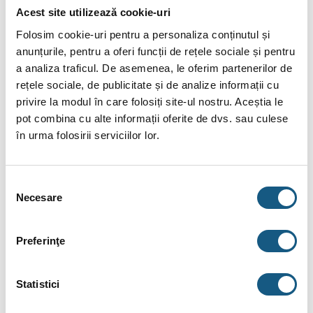
Datorită suprafeţei mari de încălzire, volumul de apă stocat
Acest site utilizează cookie-uri
poate fi redus, iar pierderea de energie este şi ea redusă la
Folosim cookie-uri pentru a personaliza conținutul și
minim. Rezervorul de apă caldă se poate dilata şi contracta ca
anunțurile, pentru a oferi funcții de rețele sociale și pentru
urmare a variaţiilor de presiune care intervin la fiecare
a analiza traficul. De asemenea, le oferim partenerilor de
consum de apă caldă; îşi poate păstra parametrii de
rețele sociale, de publicitate și de analize informații cu
preparare a apei calde de-a lungul întregii durate de utilizare.
privire la modul în care folosiți site-ul nostru. Aceștia le
pot combina cu alte informații oferite de dvs. sau culese
Turbulenţa naturală din baza concavă ţine particulele în
în urma folosirii serviciilor lor.
suspensie, împiedicând formarea de depuneri şi, cu ajutorul
temperaturilor mari de stocare, previne dezvoltarea
bacteriilor Legionella.
Selecția
Necesare
consimțământului
Caracteristici Boiler ACV Comfort-E 100
Boiler
din oţel inoxidabil pentru prepararea apei calde
Preferinţe
sanitare – nu necesită protecţie anodică şi nici întreţinere;
Schimbătorul de căldură de tip „Tank în Tank”;
Statistici
Rezervorul interior este din oţel inoxidabil masiv cu
suprafaţă ondulată pe toată înălţimea cilindrului;