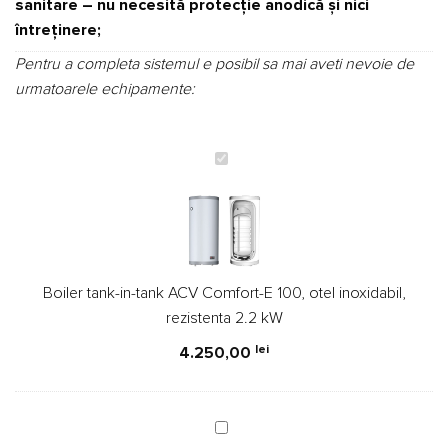
sanitare – nu necesită protecţie anodică şi nici
întreţinere;
Pentru a completa sistemul e posibil sa mai aveti nevoie de
urmatoarele echipamente:
Boiler
tank-
in-
tank
ACV
Comfort-
Boiler tank-in-tank ACV Comfort-E 100, otel inoxidabil,
E
rezistenta 2.2 kW
100,
otel
lei
4.250,00
inoxidabil,
rezistenta
2.2
Vas
kW