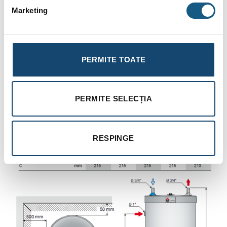
Marketing
Echipat cu termostat de comandă;
Izolaţie din spumă de poliuretan rigid;
Boilerele din oţel inoxidabil Duplex sunt făcute pentru a
PERMITE TOATE
funcţiona în condiţii de apă dură (cloruri peste 200 mg/l);
HL-E este echipat cu rezistenţă electrică de 2,2 kW şi
întrerupător vară – iarnă,
PERMITE SELECȚIA
HL-E se montează numai în poziţie verticală
RESPINGE