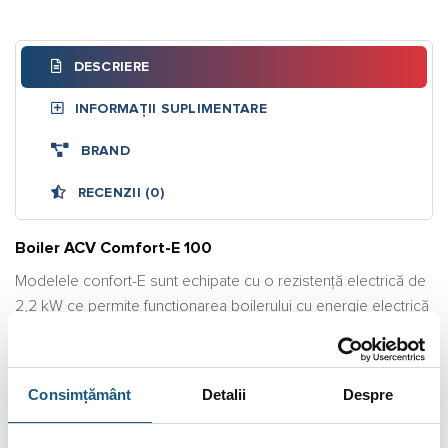
DESCRIERE
INFORMAȚII SUPLIMENTARE
BRAND
RECENZII (0)
Boiler ACV Comfort-E 100
Modelele confort-E sunt echipate cu o rezistenţă electrică de
2,2 kW ce permite funcţionarea boilerului cu energie electrică
pe perioada verii, când menţinerea cazanului în funcţiune nu
este economică. Rezistenţa electrică este montată în circuitul
agentului termic primar, creându-se astfel o încălzire indirectă
Consimțământ
Detalii
Despre
a apei calde şi evitând depunerile de calcar pe rezistenţă.