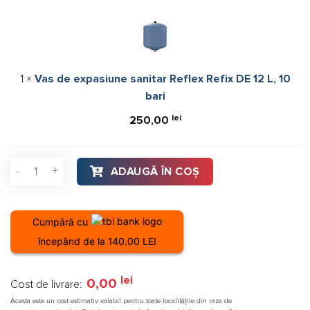
de
expasiune
sanitar
Reflex
Refix
1
×
Vas de expasiune sanitar Reflex Refix DE 12 L, 10
DE
bari
12
L,
lei
250,00
10
bari
Cantitate Boiler tank-in-tank ACV Comfort-E 100, otel inoxidab
ADAUGĂ ÎN COȘ
Cumpără cu
începând de la 140.00 LEI
lei
0,00
Cost de livrare:
Acesta este un cost estimativ valabil pentru toate localitățile din raza de