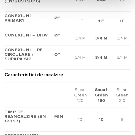
(EN12897:2016)
CONEXIUNI –
Ø”
PRIMARY
1 F
1 F
1 F
CONEXIUNI – DHW
Ø”
3/4 M
3/4 M
3/4 M
CONEXIUNI – RE-
CIRCULARE /
Ø”
3/4 M
3/4 M
3/4 M
SUPAPA SIG
Caracteristici de incalzire
Smart
Smart
Smart
Green
Green
Green
130
160
210
TIMP DE
REANCALZIRE (EN
MIN
10
10
9
12897)