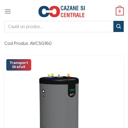
Skip
to
0
content
Caută:
Cod Produs:
AVCSG160
Transport
Gratuit