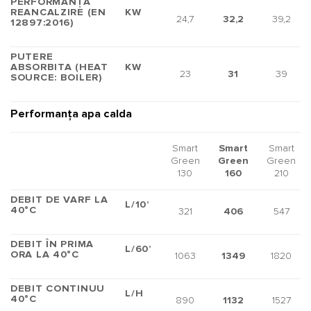
PERFORMANȚA
REANCALZIRE (EN
KW
24,7
32,2
39,2
12897:2016)
PUTERE
ABSORBITA (HEAT
KW
23
31
39
SOURCE: BOILER)
Performanța apa calda
Smart
Smart
Smart
Green
Green
Green
130
160
210
DEBIT DE VARF LA
L/10’
40°C
321
406
547
DEBIT ÎN PRIMA
L/60’
ORA LA 40°C
1063
1349
1820
DEBIT CONTINUU
L/H
40°C
890
1132
1527