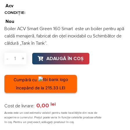
Acv
CONDIȚIE:
Nou
Boiler ACV Smart Green 160 Smart este un boiler pentru apă
caldă menajeră, fabricat din oţel inoxidabil cu Schimbător de
căldură „Tank în Tank”.
Cantitate Boiler ACV Smart Green 160
ADAUGĂ ÎN COȘ
Cumpără cu
începând de la 215.33 LEI
lei
0,00
Cost de livrare:
Acesta este un cost estimativ valabil pentru toate localitățile din raza de
acoperire a curierului. Prețul poate varia în funcție celelalte produse aflate
în coș. Pentru un preț exact, adăugați produsul în coș.