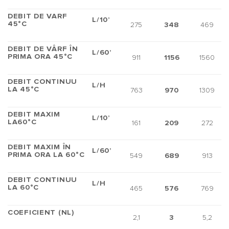
DEBIT DE VARF
L/10’
45°C
275
348
469
DEBIT DE VÂRF ÎN
L/60’
PRIMA ORA 45°C
911
1156
1560
DEBIT CONTINUU
L/H
LA 45°C
763
970
1309
DEBIT MAXIM
L/10’
LA60°C
161
209
272
DEBIT MAXIM ÎN
L/60’
PRIMA ORA LA 60°C
549
689
913
DEBIT CONTINUU
L/H
LA 60°C
465
576
769
COEFICIENT (NL)
2,1
3
5,2