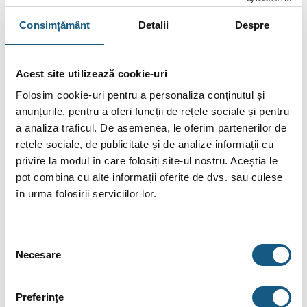
Schimbător de căldura „Tank în Tank”;
Consimțământ
Detalii
Despre
Boiler smart termic, electric;Optional
Serpentină din oţel carbon;
Acest site utilizează cookie-uri
Izolaţie termică din spumă poliuretanică rigidă de 50 mm;
Folosim cookie-uri pentru a personaliza conținutul și
Teaca pentru sonda de temperatură la nivelul serpentinei;
anunțurile, pentru a oferi funcții de rețele sociale și pentru
Termostat de comandă;
a analiza traficul. De asemenea, le oferim partenerilor de
rețele sociale, de publicitate și de analize informații cu
Produs de ACV Belgia;
privire la modul în care folosiți site-ul nostru. Aceștia le
pot combina cu alte informații oferite de dvs. sau culese
Caracteristici constructive
în urma folosirii serviciilor lor.
Boiler ACV Smart Green
160
Selecția
Smart
Smart
Smart
Necesare
consimțământului
Green
Green
Green
130
160
210
Preferinţe
CAPACITATE
L