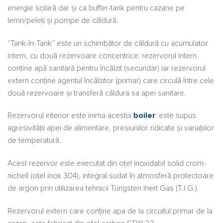
energie solară dar şi ca buffer-tank pentru cazane pe
lemn/peleţi şi pompe de căldură.
“Tank-în-Tank” este un schimbător de căldură cu acumulator
intern, cu două rezervoare concentrice: rezervorul intern
conţine apă sanitară pentru încălzit (secundar) iar rezervorul
extern conţine agentul încălzitor (primar) care circulă între cele
două rezervoare şi transferă căldura sa apei sanitare.
Rezervorul interior este inima acestui
boiler
: este supus
agresivităţii apei de alimentare, presiunilor ridicate şi variaţiilor
de temperatură.
Acest rezervor este executat din oţel inoxidabil solid crom-
nichell (oţel inox 304), integral sudat în atmosferă protectoare
de argon prin utilizarea tehnicii Tungsten Inert Gas (T.I.G.).
Rezervorul extern care conţine apa de la circuitul primar de la