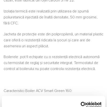
cazan, este fabricat din oţel carbon STW 22.
Izolaţia termică este realizată prin utilizarea de spumă
poliuretanică injectată de înaltă densitate, 50 mm grosime,
fără CFC.
Jacheta de protecţie este din polipropilenă, un material plastic
care oferă o rezistenţă ridicata la şocuri şi care are de
asemenea un aspect plăcut.
Boilerele pot fi echipate cu o rezistenţă electrică autonomă
cu termostat de reglaj şi securitate integrat. Termostatul de
control al boilerului nu poate controla rezistenţa electrică.
Caracteristici Boiler ACV Smart Green 160:
Boiler pentru apă caldă menajeră din oţel inoxidabil;