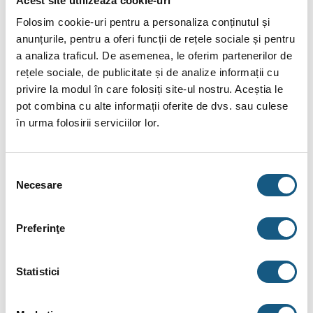
Acest site utilizează cookie-uri
Folosim cookie-uri pentru a personaliza conținutul și
Datorită suprafeţei mari de încălzire, volumul de apă stocat
anunțurile, pentru a oferi funcții de rețele sociale și pentru
poate fi redus, iar pierderea de energie este şi ea redusă la
a analiza traficul. De asemenea, le oferim partenerilor de
minim. Rezervorul de apă caldă se poate dilata şi contracta ca
rețele sociale, de publicitate și de analize informații cu
urmare a variaţiilor de presiune care intervin la fiecare
privire la modul în care folosiți site-ul nostru. Aceștia le
consum de apă caldă; îşi poate păstra parametrii de
pot combina cu alte informații oferite de dvs. sau culese
preparare a apei calde de-a lungul întregii durate de utilizare.
în urma folosirii serviciilor lor.
Turbulenţa naturală din baza concavă ţine particulele în
suspensie, împiedicând formarea de depuneri şi, cu ajutorul
Selecția
Necesare
temperaturilor mari de stocare, previne dezvoltarea
consimțământului
bacteriilor Legionella.
Preferinţe
Caracteristici Boiler ACV Comfort-E 160
Boiler
din oţel inoxidabil pentru prepararea apei calde
Statistici
sanitare – nu necesită protecţie anodică şi nici întreţinere;
Schimbătorul de căldură de tip „Tank în Tank”;