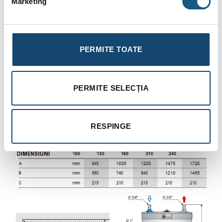
Marketing
Rezervorul interior este din oţel inoxidabil masiv cu
suprafaţă ondulată pe toată înălţimea cilindrului;
Echipat cu termostat de comandă;
PERMITE TOATE
Izolaţie din spumă de poliuretan rigid;
Boilerele din oţel inoxidabil Duplex sunt făcute pentru a
funcţiona în condiţii de apă dură (cloruri peste 200 mg/l);
PERMITE SELECȚIA
HL-E este echipat cu rezistenţă electrică de 2,2 kW şi
întrerupător vară – iarnă,
RESPINGE
HL-E se montează numai în poziţie verticală