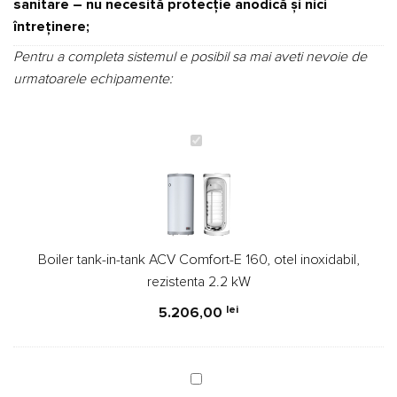
sanitare – nu necesită protecţie anodică şi nici
întreţinere;
Pentru a completa sistemul e posibil sa mai aveti nevoie de
urmatoarele echipamente:
Boiler
tank-
in-
tank
ACV
Comfort-
Boiler tank-in-tank ACV Comfort-E 160, otel inoxidabil,
E
rezistenta 2.2 kW
160,
otel
lei
5.206,00
inoxidabil,
rezistenta
2.2
Vas
kW