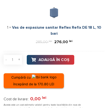
de
expasiune
sanitar
Reflex
Refix
1
×
Vas de expasiune sanitar Reflex Refix DE 18 L, 10
DE
bari
18
L,
lei
Prețul
lei
Prețul
285,00
276,00
10
inițial
curent
bari
a
este:
Cantitate Boiler tank-in-tank ACV Comfort-E 160, otel inoxidab
ADAUGĂ ÎN COȘ
fost:
276,00 lei.
285,00 lei.
Cumpără cu
începând de la 170.80 LEI
lei
0,00
Cost de livrare:
Acesta este un cost estimativ valabil pentru toate localitățile din raza de