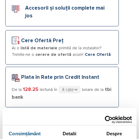
Accesorii și soluții complete mai
jos
Cere Ofertă Preț
Ai o
listă de materiale
primită de la instalator?
Trimite-ne o
cerere de ofertă
acum!
Cere Ofertă
Plata în Rate prin Credit Instant
128.25
tbi
De la
lei/lună în
lunare de la
bank
Fotografiile produselor au caracter informativ și pot
conține accesorii neincluse în pachetele standard. De
asemenea, unele specificații pot fi modificate de către
Consimțământ
Detalii
Despre
producător fără preaviz sau pot conține erori de operare.