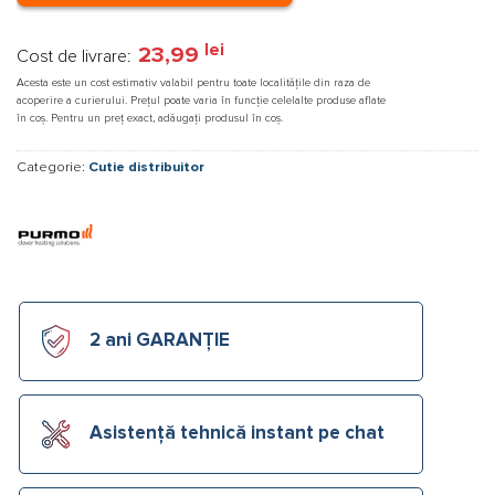
lei
23,99
Cost de livrare:
Acesta este un cost estimativ valabil pentru toate localitățile din raza de
acoperire a curierului. Prețul poate varia în funcție celelalte produse aflate
în coș. Pentru un preț exact, adăugați produsul în coș.
Categorie:
Cutie distribuitor
2 ani GARANȚIE
Asistență tehnică instant pe chat