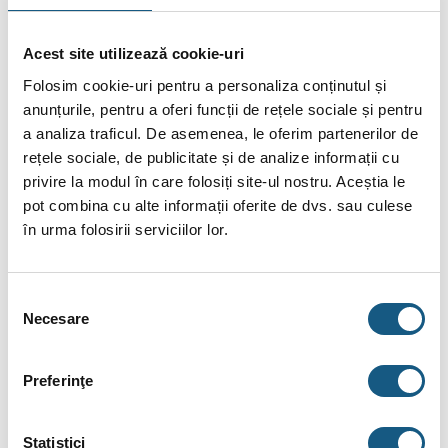
Acest site utilizează cookie-uri
Folosim cookie-uri pentru a personaliza conținutul și
anunțurile, pentru a oferi funcții de rețele sociale și pentru
DESCRIERE
a analiza traficul. De asemenea, le oferim partenerilor de
rețele sociale, de publicitate și de analize informații cu
INFORMAȚII SUPLIMENTARE
privire la modul în care folosiți site-ul nostru. Aceștia le
pot combina cu alte informații oferite de dvs. sau culese
BRAND
în urma folosirii serviciilor lor.
RECENZII (0)
FIȘIERE ATAȘATE
Selecția
Necesare
consimțământului
Caseta metalica pentru colectori Purmo SWP-
2, 560x700x120mm
Preferinţe
Montaj: montabilă în perete
Utilizare: instalații sanitare / sisteme încălzire
Statistici