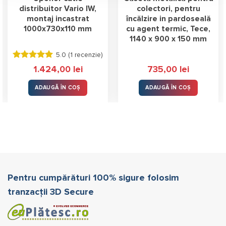
distribuitor Vario IW,
colectori, pentru
montaj incastrat
încălzire in pardoseală
1000x730x110 mm
cu agent termic, Tece,
1140 x 900 x 150 mm
5.0 (
1 recenzie
)
Evaluat la
1.424,00
lei
735,00
lei
5.00
stele
din 5
ADAUGĂ ÎN COȘ
ADAUGĂ ÎN COȘ
Pentru cumpărături 100% sigure folosim
tranzacții 3D Secure