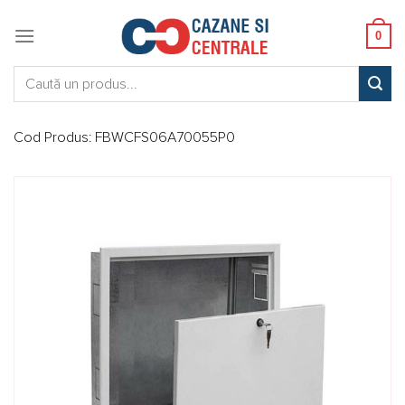
Skip
to
0
content
Caută:
Cod Produs:
FBWCFS06A70055P0