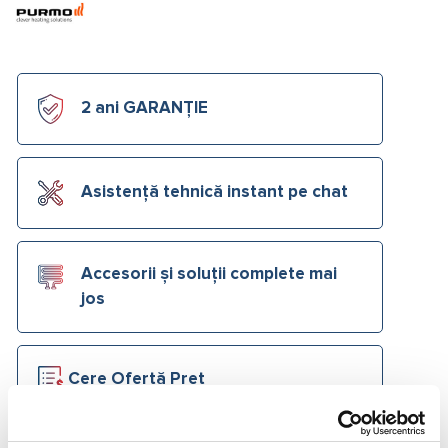
2 ani GARANȚIE
Asistență tehnică instant pe chat
Accesorii și soluții complete mai
jos
Cere Ofertă Preț
Ai o
listă de materiale
primită de la instalator?
Trimite-ne o
cerere de ofertă
acum!
Cere Ofertă