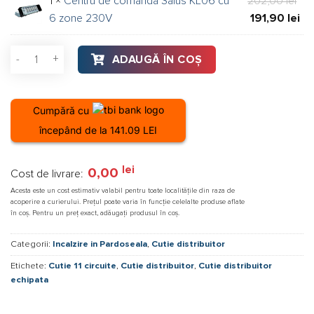
1 ×
Centru de comandă Salus KL06 cu
202,00
lei
fos
est
iniț
Pre
6 zone 230V
191,90
lei
127
120
a
cur
fos
est
Cantitate Cutie distribuitor 11 circuite echipata
ADAUGĂ ÎN COȘ
202
191
Cumpără cu
începând de la 141.09 LEI
lei
0,00
Cost de livrare:
Acesta este un cost estimativ valabil pentru toate localitățile din raza de
acoperire a curierului. Prețul poate varia în funcție celelalte produse aflate
în coș. Pentru un preț exact, adăugați produsul în coș.
Categorii:
Incalzire in Pardoseala
,
Cutie distribuitor
Etichete:
Cutie 11 circuite
,
Cutie distribuitor
,
Cutie distribuitor
echipata