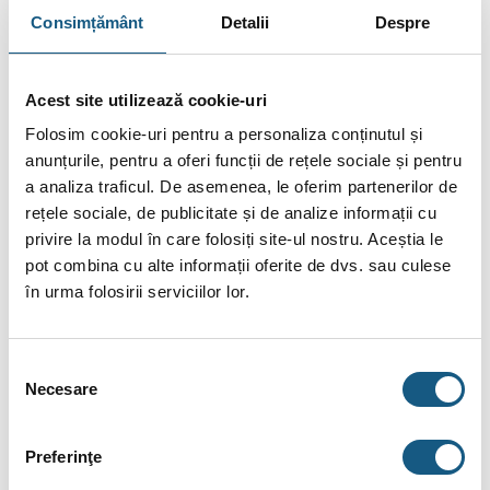
Consimțământ
Detalii
Despre
Plata în Rate prin Credit Instant
155.68
De la
lei/lună în
lunare de la
Acest site utilizează cookie-uri
tbi bank
Folosim cookie-uri pentru a personaliza conținutul și
anunțurile, pentru a oferi funcții de rețele sociale și pentru
a analiza traficul. De asemenea, le oferim partenerilor de
Fotografiile produselor au caracter informativ și pot
rețele sociale, de publicitate și de analize informații cu
conține accesorii neincluse în pachetele standard. De
privire la modul în care folosiți site-ul nostru. Aceștia le
asemenea, unele specificații pot fi modificate de către
pot combina cu alte informații oferite de dvs. sau culese
producător fără preaviz sau pot conține erori de operare.
în urma folosirii serviciilor lor.
Selecția
Necesare
consimțământului
DESCRIERE
INFORMAȚII SUPLIMENTARE
Preferinţe