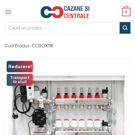
Skip
to
0
content
Caută:
Cod Produs:
CCBOX11K
Reducere!
Transport
Gratuit