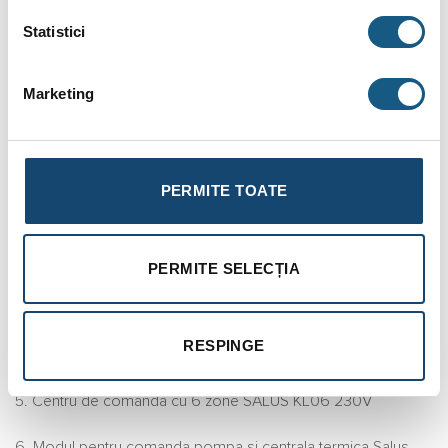
BRAND
Statistici
RECENZII (0)
Marketing
Pachetul pus la dispozitie de CazaneCentrale.ro este compus
din urmatoarele elemente:
PERMITE TOATE
1. Cutie distribuitor SPEE
2. Set distribuitor 3 cai Purmo
PERMITE SELECȚIA
3. Grup de pompare si amestec Purmo
RESPINGE
4. Conectori pex 16×2
5. Centru de comandă cu 6 zone SALUS KL06 230V
6. Modul pentru comanda pompa si centrala termica Salus