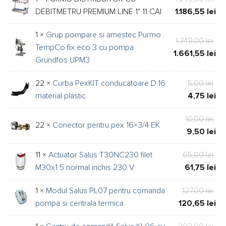
356
338
iniț
Pre
DEBITMETRU PREMIUM LINE 1" 11 CAI
1.186,55
lei
a
cur
1 ×
Grup pompare si amestec Purmo
fos
est
Pre
1.749,00
lei
TempCo fix eco 3 cu pompa
1.2
1.1
iniț
Pre
1.661,55
lei
Grundfos UPM3
a
cur
fos
est
Pre
22 ×
Curba PexKIT conducatoare D.16
5,00
lei
1.7
1.6
iniț
Pre
material plastic
4,75
lei
a
cur
Pre
10,00
lei
fos
est
22 ×
Conector pentru pex 16×3/4 EK
iniț
Pre
9,50
lei
5,0
4,7
a
cur
Pre
11 ×
Actuator Salus T30NC230 filet
65,00
lei
fos
est
iniț
Pre
M30x1.5 normal inchis 230 V
61,75
lei
10,
9,5
a
cur
Pre
1 ×
Modul Salus PL07 pentru comanda
127,00
lei
fos
est
iniț
Pre
pompa si centrala termica
120,65
lei
65,
61,
a
cur
Pre