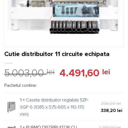
Cutie distribuitor 11 circuite echipata
Prețul
Prețu
5.003,00
lei
4.491,60
lei
inițial
curen
a
este:
Pachetul contine:
fost:
4.491,
5.003,00 lei.
1 ×
Caseta distribuitor reglabila SZP-
Pre
356,00
lei
SGP 6 (1085 x 575-665 x 110-170
iniț
Pre
338,20
lei
mm)
a
cur
fos
est
Pre
1 × PURMO DISTRIBUITOR CU
1.249,00
lei