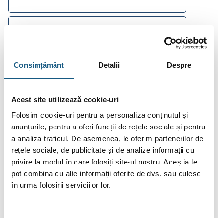
Plata în Rate prin Credit Instant
398.85
De la
lei/lună în
lunare de la
tbi bank
Consimțământ
Detalii
Despre
Fotografiile produselor au caracter informativ și pot
Acest site utilizează cookie-uri
conține accesorii neincluse în pachetele standard. De
Folosim cookie-uri pentru a personaliza conținutul și
asemenea, unele specificații pot fi modificate de către
anunțurile, pentru a oferi funcții de rețele sociale și pentru
producător fără preaviz sau pot conține erori de operare.
a analiza traficul. De asemenea, le oferim partenerilor de
rețele sociale, de publicitate și de analize informații cu
privire la modul în care folosiți site-ul nostru. Aceștia le
pot combina cu alte informații oferite de dvs. sau culese
în urma folosirii serviciilor lor.
DESCRIERE
INFORMAȚII SUPLIMENTARE