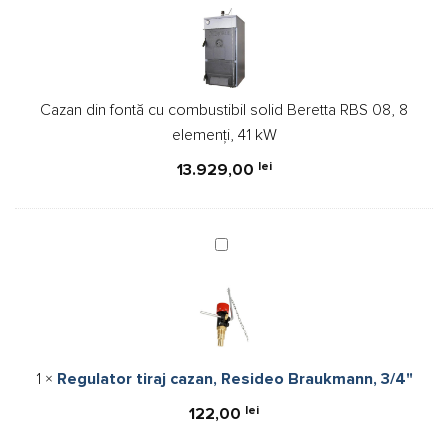
fontă
cu
combustibil
solid
Cazan din fontă cu combustibil solid Beretta RBS 08, 8
Beretta
elemenți, 41 kW
RBS
08,
lei
13.929,00
8
elemenți,
41
Regulator
kW
tiraj
cazan,
Resideo
Braukmann,
3/4"
1
×
Regulator tiraj cazan, Resideo Braukmann, 3/4"
lei
122,00