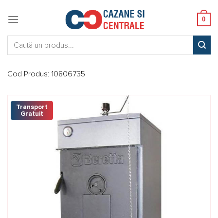
Skip
to
0
content
Caută:
Cod Produs:
10806735
Transport
Gratuit