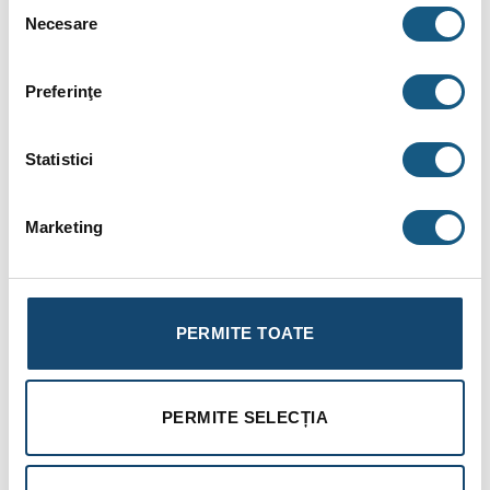
Selecția
Necesare
BRAND
consimțământului
RECENZII (0)
Preferinţe
FIȘIERE ATAȘATE
Statistici
Cazan din fonta cu combustibil solid Beretta
RBS 08, 8 elementi, 41 kW
Marketing
Descriere:
Cazan din fonta de pardoseala Beretta RBS 08 cu functionare
pe combustibil solid conceput doar pentru instalatii de
PERMITE TOATE
incalzire cu circulatie fortata. Combustibil recomandat:
carbuni, cocs si lemn de foc.
Alimentarea cu combustibil se face manual.
PERMITE SELECȚIA
Date tehnice:
Brand
Beretta