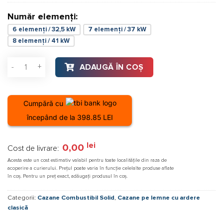
Număr elemenți:
6 elemenți / 32,5 kW
7 elemenți / 37 kW
8 elemenți / 41 kW
Cantitate Cazan din fontă cu combustibil solid Beretta RBS 0
ADAUGĂ ÎN COȘ
Cumpără cu
începând de la 398.85 LEI
lei
0,00
Cost de livrare:
Acesta este un cost estimativ valabil pentru toate localitățile din raza de
acoperire a curierului. Prețul poate varia în funcție celelalte produse aflate
în coș. Pentru un preț exact, adăugați produsul în coș.
Categorii:
Cazane Combustibil Solid
,
Cazane pe lemne cu ardere
clasică