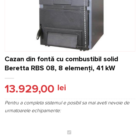
Cazan din fontă cu combustibil solid
Beretta RBS 08, 8 elemenți, 41 kW
13.929,00
lei
Pentru a completa sistemul e posibil sa mai aveti nevoie de
urmatoarele echipamente:
Cazan
din