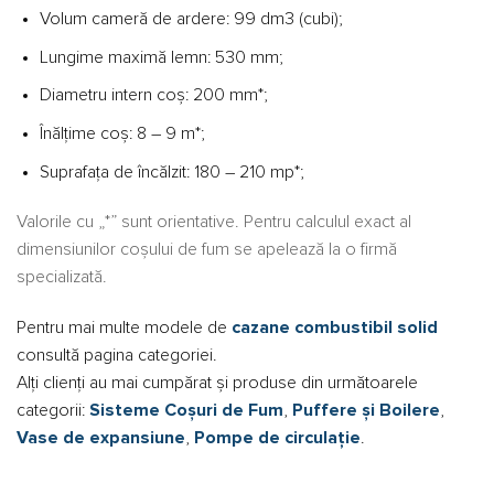
Volum cameră de ardere: 99 dm3 (cubi);
Lungime maximă lemn: 530 mm;
Diametru intern coș: 200 mm*;
Înălțime coș: 8 – 9 m*;
Suprafața de încălzit: 180 – 210 mp*;
Valorile cu „*” sunt orientative. Pentru calculul exact al
dimensiunilor coșului de fum se apelează la o firmă
specializată.
Pentru mai multe modele de
cazane combustibil solid
consultă pagina categoriei.
Alți clienți au mai cumpărat și produse din următoarele
categorii:
Sisteme Coșuri de Fum
,
Puffere și Boilere
,
Vase de expansiune
,
Pompe de circulație
.