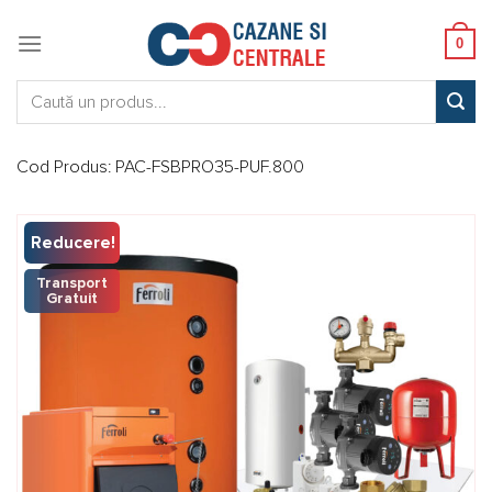
Skip
to
0
content
Caută:
Cod Produs:
PAC-FSBPRO35-PUF.800
Reducere!
Transport
Gratuit