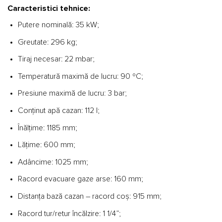
Caracteristici tehnice:
Putere nominală: 35 kW;
Greutate: 296 kg;
Tiraj necesar: 22 mbar;
Temperatură maximă de lucru: 90 ºC;
Presiune maximă de lucru: 3 bar;
Conținut apă cazan: 112 l;
Înălțime: 1185 mm;
Lățime: 600 mm;
Adâncime: 1025 mm;
Racord evacuare gaze arse: 160 mm;
Distanța bază cazan – racord coș: 915 mm;
Racord tur/retur încălzire: 1 1/4”;