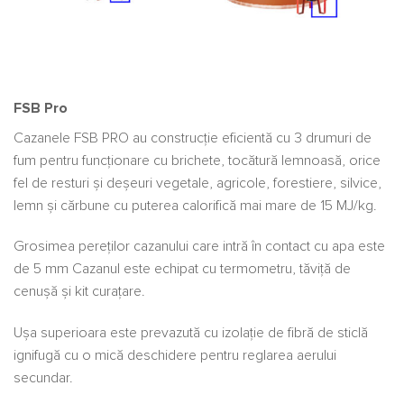
FSB Pro
Cazanele FSB PRO au construcție eficientă cu 3 drumuri de
fum pentru funcționare cu brichete, tocătură lemnoasă, orice
fel de resturi și deșeuri vegetale, agricole, forestiere, silvice,
lemn și cărbune cu puterea calorifică mai mare de 15 MJ/kg.
Grosimea pereților cazanului care intră în contact cu apa este
de 5 mm Cazanul este echipat cu termometru, tăviță de
cenușă și kit curațare.
Ușa superioara este prevazută cu izolație de fibră de sticlă
ignifugă cu o mică deschidere pentru reglarea aerului
secundar.