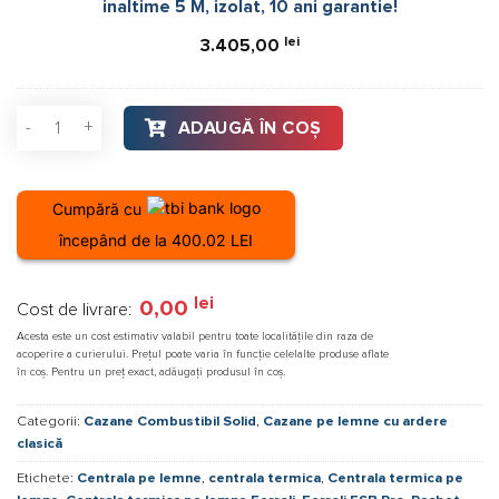
inaltime 5 M, izolat, 10 ani garantie!
180
mm,
lei
3.405,00
inaltime
5
M,
Cantitate Pachet centrala termica pe lemne Ferroli FSB PRO 35
ADAUGĂ ÎN COȘ
izolat,
10
ani
Cumpără cu
garantie!
începând de la 400.02 LEI
lei
0,00
Cost de livrare:
Acesta este un cost estimativ valabil pentru toate localitățile din raza de
acoperire a curierului. Prețul poate varia în funcție celelalte produse aflate
în coș. Pentru un preț exact, adăugați produsul în coș.
Categorii:
Cazane Combustibil Solid
,
Cazane pe lemne cu ardere
clasică
Etichete:
Centrala pe lemne
,
centrala termica
,
Centrala termica pe