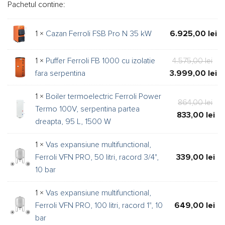
a
est
Pachetul contine:
fost:
14.
15.091,00 lei.
1 ×
Cazan Ferroli FSB Pro N 35 kW
6.925,00
lei
Pre
1 ×
Puffer Ferroli FB 1000 cu izolatie
4.575,00
lei
iniț
fara serpentina
3.999,00
lei
a
Pre
1 ×
Boiler termoelectric Ferroli Power
fos
cur
Pre
864,00
lei
Termo 100V, serpentina partea
4.5
est
iniț
Pre
833,00
lei
dreapta, 95 L, 1500 W
3.9
a
cur
fos
est
1 ×
Vas expansiune multifunctional,
864
833
Ferroli VFN PRO, 50 litri, racord 3/4",
339,00
lei
10 bar
1 ×
Vas expansiune multifunctional,
Ferroli VFN PRO, 100 litri, racord 1", 10
649,00
lei
bar