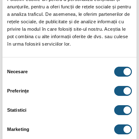
anunțurile, pentru a oferi funcții de rețele sociale și pentru
INFORMAȚII SUPLIMENTARE
a analiza traficul. De asemenea, le oferim partenerilor de
rețele sociale, de publicitate și de analize informații cu
BRAND
privire la modul în care folosiți site-ul nostru. Aceștia le
pot combina cu alte informații oferite de dvs. sau culese
RECENZII (0)
în urma folosirii serviciilor lor.
Pachet centrala termica pe lemne Ferroli FSB
PRO 35 cu accesorii si puffer 1000 litri
Selecția
Alegerea unei centrale termice este, și așa, una destul de
Necesare
consimțământului
dificilă. Trebuie să luați în calcul fiecare aspect al acesteia, de
la puterea termică până la dimensiunile centralei, pentru a fi
Preferinţe
siguri că sistemul dumneavoastră de încălzire este unul
eficient și foarte satisfăcător din punct de vedere al producerii
de căldură.
Statistici
În toată această „alergătură” după centrala perfectă de multe
Marketing
ori pierdem din vedere anumite aspecte esențiale, de