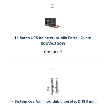
fost:
549,00 lei.
Sursa
UPS
625,00 lei.
neintreruptibila
Ferroli
Guard
500VA/300W
1
×
Sursa UPS neintreruptibila Ferroli Guard
500VA/300W
lei
695,00
Sistem
cos
fum
inox,
dublu
perete,
1
×
Sistem cos fum inox, dublu perete, D 180 mm,
D