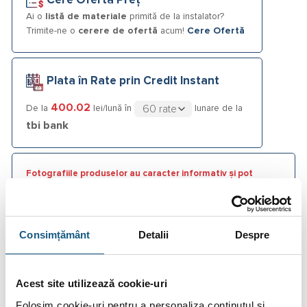
Cere Ofertă Preț
Ai o
listă de materiale
primită de la instalator?
Trimite-ne o
cerere de ofertă
acum!
Cere Ofertă
Plata în Rate prin Credit Instant
400.02
De la
lei/lună în
lunare de la
tbi bank
Fotografiile produselor au caracter informativ și pot
conține accesorii neincluse în pachetele standard. De
asemenea, unele specificații pot fi modificate de către
producător fără preaviz sau pot conține erori de operare.
Consimțământ
Detalii
Despre
Acest site utilizează cookie-uri
DESCRIERE
Folosim cookie-uri pentru a personaliza conținutul și