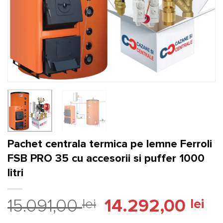
Pachet centrala termica pe lemne Ferroli
FSB PRO 35 cu accesorii si puffer 1000
litri
Prețul
Pre
15.091,00
lei
14.292,00
lei
inițial
cur