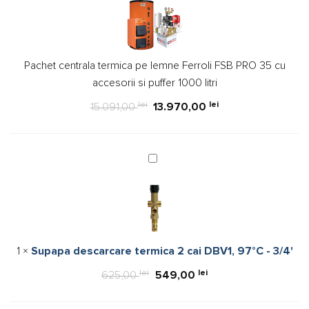
termica
pe
lemne
Ferroli
Pachet centrala termica pe lemne Ferroli FSB PRO 35 cu
FSB
accesorii si puffer 1000 litri
PRO
35
lei
lei
15.091,00
13.970,00
cu
accesorii
si
Supapa
puffer
descarcare
1000
termica
litri
2
cai
DBV1,
1
×
Supapa descarcare termica 2 cai DBV1, 97°C - 3/4'
97°C
-
lei
Prețul
lei
Prețul
625,00
549,00
3/4'
inițial
curent
a
este: