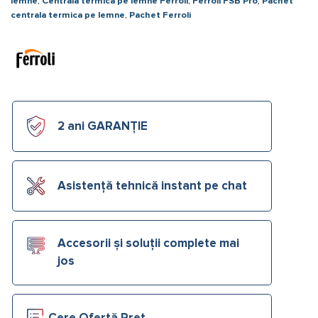
lemne
,
Centrala termica pe lemne Ferroli
,
Ferroli FSB Pro
,
Pachet
centrala termica pe lemne
,
Pachet Ferroli
2 ani GARANȚIE
Asistență tehnică instant pe chat
Accesorii și soluții complete mai
jos