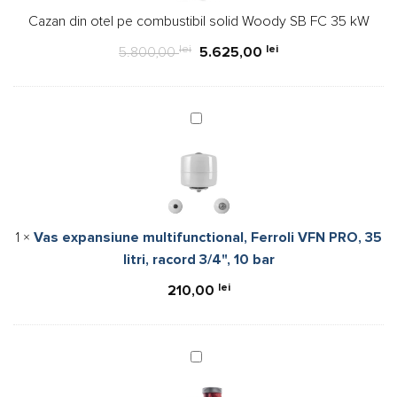
solid
Cazan din otel pe combustibil solid Woody SB FC 35 kW
Woody
SB
lei
lei
5.800,00
5.625,00
FC
35
kW
Vas
expansiune
multifunctional,
Ferroli
VFN
PRO,
1
×
Vas expansiune multifunctional, Ferroli VFN PRO, 35
35
litri, racord 3/4", 10 bar
litri,
racord
lei
210,00
3/4",
10
bar
Pompa
de