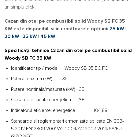
un simplu click.
Cazan din otel pe combustibil solid Woody SB FC 35
KW este disponibil
și
în următoarele opțiuni:
25 kW
|
30 kW
|
35 kW
|
45 kW
Specificații tehnice Cazan din otel pe combustibil solid
Woody SB FC 35 KW
Identificator tip / model Woody SB 35 EC FC
Putere maxima (kW) 35
Putere nominala/masurata (kW) 35
Clasa de eficienta energetica A+
Indicatorul eficientei energetice 104,88
Standarde si reglementari armonizate aplicate EN 303-
5:2012 EN12809:2001/A1: 2004/AC:2007 2014/68/EU
(97/23/EC)