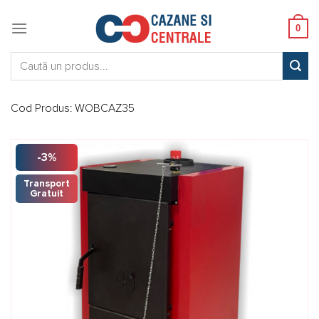
Skip
to
0
content
Caută:
Cod Produs:
WOBCAZ35
-3%
Transport
Gratuit