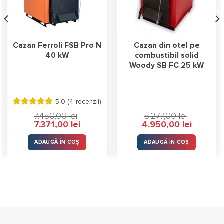
Cazan Ferroli FSB Pro N
Cazan din otel pe
40 kW
combustibil solid
Woody SB FC 25 kW
5.0 (
4 recenzii
)
Evaluat la
7.450,00
lei
5.277,00
lei
5.00
stele
Prețul
Prețul
Prețul
Prețul
7.371,00
lei
4.950,00
lei
din 5
inițial
curent
inițial
curent
a
este:
a
este:
lei.
fost:
7.371,00 lei.
fost:
4.950,00 l
ADAUGĂ ÎN COȘ
ADAUGĂ ÎN COȘ
7.450,00 lei.
5.277,00 lei.