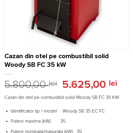
Cazan din otel pe combustibil solid
Woody SB FC 35 kW
Prețul
Preț
5.800,00
lei
5.625,00
lei
inițial
cure
a
este:
Cazan din otel pe combustibil solid Woody SB FC 35 KW
fost:
5.625
5.800,00 lei.
Identificator tip / model Woody SB 35 EC FC
Putere maxima (kW) 35
Putere nominala/masurata (kW) 35