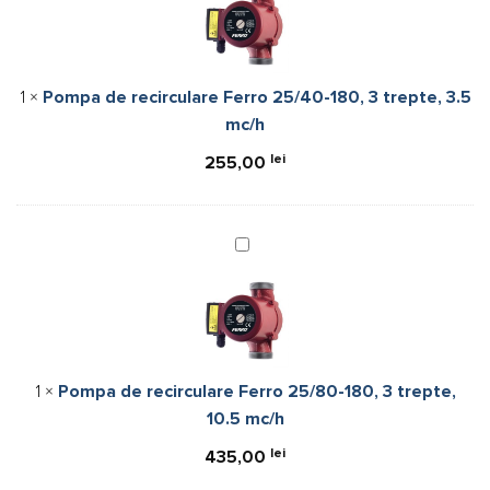
recirculare
Ferro
25/40-
180,
1
×
Pompa de recirculare Ferro 25/40-180, 3 trepte, 3.5
3
mc/h
trepte,
3.5
lei
255,00
mc/h
Pompa
de
recirculare
Ferro
25/80-
180,
1
×
Pompa de recirculare Ferro 25/80-180, 3 trepte,
3
10.5 mc/h
trepte,
10.5
lei
435,00
mc/h