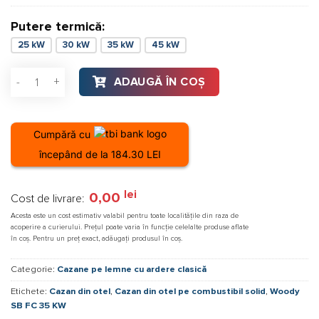
Putere termică:
25 kW
30 kW
35 kW
45 kW
Cantitate Cazan din otel pe combustibil solid Woody SB FC 3
ADAUGĂ ÎN COȘ
Cumpără cu
începând de la 184.30 LEI
lei
0,00
Cost de livrare:
Acesta este un cost estimativ valabil pentru toate localitățile din raza de
acoperire a curierului. Prețul poate varia în funcție celelalte produse aflate
în coș. Pentru un preț exact, adăugați produsul în coș.
Categorie:
Cazane pe lemne cu ardere clasică
Etichete:
Cazan din otel
,
Cazan din otel pe combustibil solid
,
Woody
SB FC 35 KW