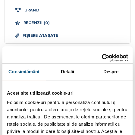
BRAND
RECENZII (0)
FIȘIERE ATAȘATE
Cazan din otel pe combustibil solid Woody SB
FC 35 KW
Utilizarea unui cazan din oțel pe combustibil solid Woody este
Consimțământ
Detalii
Despre
dedicată celor care au nevoie să producă într-un mod eficient
apă caldă menajeră. Este special proiectată pentru a putea
susține un sistem de încălzire, încălzirea agentului termic fiind
Acest site utilizează cookie-uri
făcută cu ajutorul unui combustibil solid.
Folosim cookie-uri pentru a personaliza conținutul și
anunțurile, pentru a oferi funcții de rețele sociale și pentru
Principiul de funcționare Cazan din otel pe combustibil
a analiza traficul. De asemenea, le oferim partenerilor de
solid Woody SB FC 35 KW
rețele sociale, de publicitate și de analize informații cu
Cazanul funcționează pe principiul circulației orizontale a
privire la modul în care folosiți site-ul nostru. Aceștia le