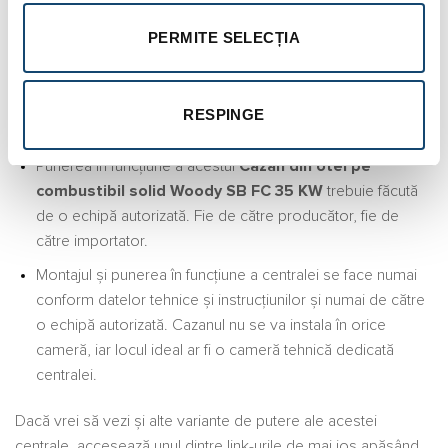
Cazanul este capabil să încălzează apa caldă menajeră
PERMITE SELECȚIA
folosind mai multe tipuri de combustibil solid. În cazul în
care nu știi ce cantitate sau cum va funcționa centrala
folosind combustibilul tău, consultă manualul tehnic.
RESPINGE
Precizări importante pentru utilizator
Punerea în funcțiune a acestui
Cazan din otel pe
combustibil solid Woody SB FC 35 KW
trebuie făcută
de o echipă autorizată. Fie de către producător, fie de
către importator.
Montajul și punerea în funcțiune a centralei se face numai
conform datelor tehnice și instrucțiunilor și numai de către
o echipă autorizată. Cazanul nu se va instala în orice
cameră, iar locul ideal ar fi o cameră tehnică dedicată
centralei.
Dacă vrei să vezi și alte variante de putere ale acestei
centrale, accesează unul dintre link-urile de mai jos apăsând