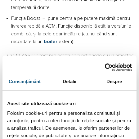
temperaturii dorite.
Funcția Boost – pune centrala pe putere maximă pentru
livrarea rapidă a ACM. Funcție disponibilă atât la versiunile
combi cât și la cele doar încălzire (atunci când sunt
racordate la un
boiler
extern).
Luna CLASSIC a fost proiectată să funcționeze cu un amestec
de până la 20% Hidrogen, obținându-se în acest fel o
reducere a emisiilor de CO2 cu 6% în comparație cu o
centrală ce funcționează 100% cu gaz natural.
Consimțământ
Detalii
Despre
Caracteristici principale:
Acest site utilizează cookie-uri
• DIMENSIUNI COMPACTE (700x395x285) ce facilitează
instalarea în spații mici;
Folosim cookie-uri pentru a personaliza conținutul și
• SISTEM DE MODULARE ce adaptează puterea termică a
anunțurile, pentru a oferi funcții de rețele sociale și pentru
centralei la cererea clădirii deservite, optimizând nivelul de
a analiza traficul. De asemenea, le oferim partenerilor de
confort. Numărul de porniri/opriri ale centralei este minimizat,
rețele sociale, de publicitate și de analize informații cu