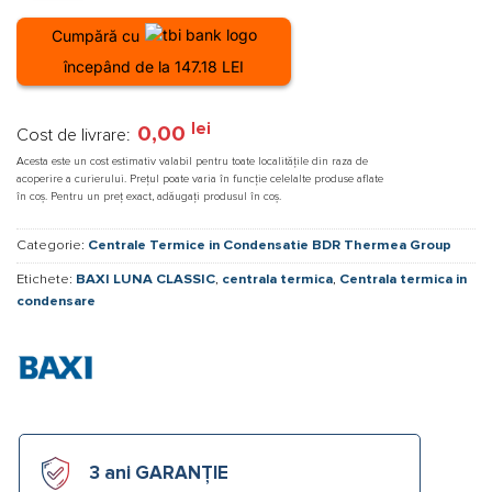
Cumpără cu
începând de la 147.18 LEI
lei
0,00
Cost de livrare:
Acesta este un cost estimativ valabil pentru toate localitățile din raza de
acoperire a curierului. Prețul poate varia în funcție celelalte produse aflate
în coș. Pentru un preț exact, adăugați produsul în coș.
Categorie:
Centrale Termice in Condensatie BDR Thermea Group
Etichete:
BAXI LUNA CLASSIC
,
centrala termica
,
Centrala termica in
condensare
3 ani GARANȚIE