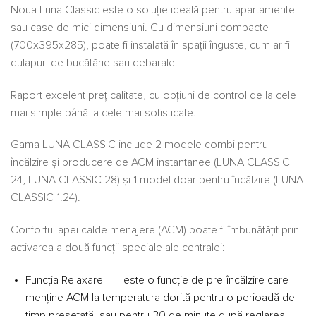
Noua Luna Classic este o soluție ideală pentru apartamente
sau case de mici dimensiuni. Cu dimensiuni compacte
(700x395x285), poate fi instalată în spații înguste, cum ar fi
dulapuri de bucătărie sau debarale.
Raport excelent preț calitate, cu opțiuni de control de la cele
mai simple până la cele mai sofisticate.
Gama LUNA CLASSIC include 2 modele combi pentru
încălzire și producere de ACM instantanee (LUNA CLASSIC
24, LUNA CLASSIC 28) și 1 model doar pentru încălzire (LUNA
CLASSIC 1.24).
Confortul apei calde menajere (ACM) poate fi îmbunătățit prin
activarea a două funcții speciale ale centralei:
Funcția Relaxare – este o funcție de pre-încălzire care
menține ACM la temperatura dorită pentru o perioadă de
timp presetată, sau pentru 30 de minute după reglarea