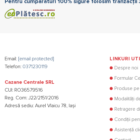
Pentru cumpărături 100% sigure folosim tranzacții
Email:
[email protected]
LINKURI UT
Telefon:
0371230119
Despre noi
Formular Ce
Cazane Centrale SRL
Produse pe
CUI: RO36579516
Reg. Com: J22/2151/2016
Modalități d
Adresă sediu: Aurel Vlaicu 78, Iași
Retragere di
Condiții pe
Asistență cli
Contact