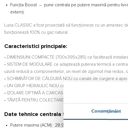
Funcția Boost – pune centrala pe putere maximă pentru livrarea
extern).
Luna CLASSIC a fost proiectată să funcționeze cu un amestec de
funcționează 100% cu gaz natural.
Caracteristici principale:
• DIMENSIUNI COMPACTE (700x395x285) ce facilitează instalarea 
• SISTEM DE MODULARE ce adaptează puterea termică a centralei la
uzură redusă a componentelor, un nivel de zgomot mai redus, o fi
• SCHIMBĂTOR DE CĂLDURĂ NOU cu canale de curgere a apei mai ma
• UN GRUP HIDRAULIC NOU ce reduce consumul electric și maxi
• IZOLARE OPTIMĂ A CARCASEI ȘI ATENUATOR DE ZGOMOT pentr
• TĂVIȚĂ PENTRU COLECTAREA ȘI EVACUAREA CONDENSULUI creat
Consimțământ
Date tehnice centrala termica in condensare
Putere maxima (ACM): 28.9 kW