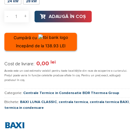
24 kW
28 kW
Cantitate Centrala termica BAXI LUNA CLASSIC 28 INT-B - 28
ADAUGĂ ÎN COȘ
Cumpără cu
începând de la 138.93 LEI
lei
0,00
Cost de livrare:
Acesta este un cost estimativ valabil pentru toate localitățile din raza de acoperire a curierului.
Prețul poate varia în funcție celelalte produse aflate în coș. Pentru un preț exact, adăugați
produsul în coș.
Categorie:
Centrale Termice in Condensatie BDR Thermea Group
Etichete:
BAXI LUNA CLASSIC
,
centrala termica
,
centrala termica BAXI
termica in condensare