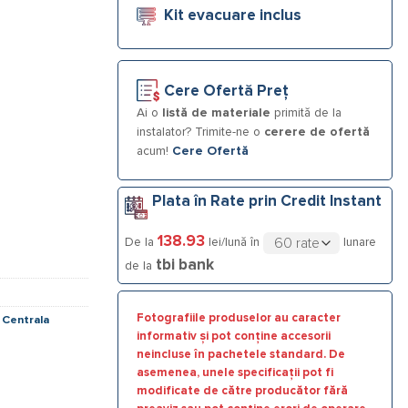
Kit evacuare inclus
 kW încălzire + ACM
Cere Ofertă Preț
Ai o
listă de materiale
primită de la
instalator? Trimite-ne o
cerere de ofertă
acum!
Cere Ofertă
Plata în Rate prin Credit Instant
138.93
De la
lei/lună în
lunare
tbi bank
de la
Fotografiile produselor au caracter
,
Centrala
informativ și pot conține accesorii
neincluse în pachetele standard. De
asemenea, unele specificații pot fi
modificate de către producător fără