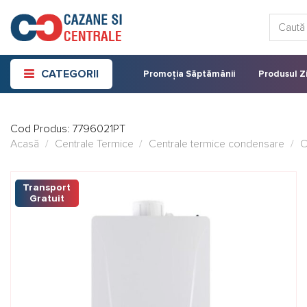
Skip
Caută:
to
content
CATEGORII
Promoția Săptămânii
Produsul Zi
Cod Produs:
7796021PT
Acasă
/
Centrale Termice
/
Centrale termice condensare
/
C
Transport
Gratuit