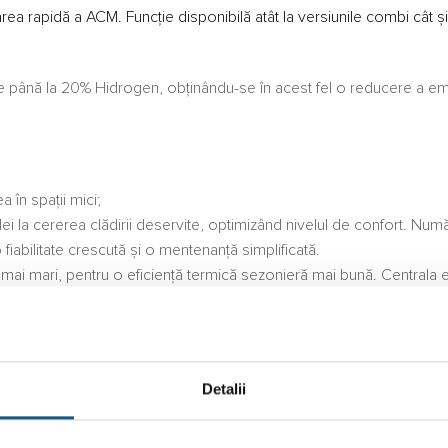
 rapidă a ACM. Funcție disponibilă atât la versiunile combi cât și 
 până la 20% Hidrogen, obținându-se în acest fel o reducere a em
în spații mici;
 cererea clădirii deservite, optimizând nivelul de confort. Numărul
abilitate crescută și o mentenanță simplificată.
ri, pentru o eficiență termică sezonieră mai bună. Centrala este m
mizează debitul de ACM ;
u o funcționare silențioasă.
 pe tubul de aspirație a aerului.
Detalii
 BAXI LUNA CLASSIC 28 INT-B – 28 kW