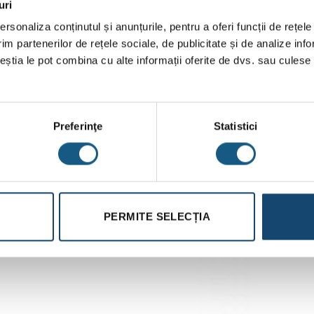
uri
rsonaliza conținutul și anunțurile, pentru a oferi funcții de rețele
 24 kW
im partenerilor de rețele sociale, de publicitate și de analize info
ceștia le pot combina cu alte informații oferite de dvs. sau culese î
ACM: A
Preferinţe
Statistici
m de functionare la temperatura
 de functionare la temperatura
PERMITE SELECȚIA