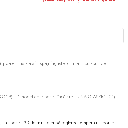
preaviz sau pot conține erori de operare.
e fi instalată în spații înguste, cum ar fi dulapuri de
28) și 1 model doar pentru încălzire (LUNA CLASSIC 1.24).
, sau pentru 30 de minute după reglarea temperaturii dorite.