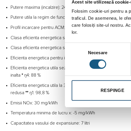
Acest site utilizează cookie-
Putere maxima (incalzire): 24,7 kW
Folosim cookie-uri pentru a pe
Putere utila la regim de functionare la temperatura inalta* P4:
traficul. De asemenea, le ofer
care folosiți site-ul nostru. A
Profil incarcare pentru ACM: XL
lor.
Clasa eficienta energetica sezoniera pentru incalzire: A
Selecția
Clasa eficienta energetica sezoniera pentru producerea de 
Necesare
consimțământului
Eficienta energetica pentru incalzire ŋs: 94 %
Eficienta energetica utila sezoniera la putere maxima si regi
inalta
*
ŋ4: 88 %
Eficienta energetica utila la 30% din puterea maxima si regim
RESPINGE
redusa
**
ŋ1: 98,8 %
Emisii NOx: 30 mg/kWh
Temperatura minima de lucru x: -5 mg/kWh
Capacitatea vasului de expansiune: 7 litri