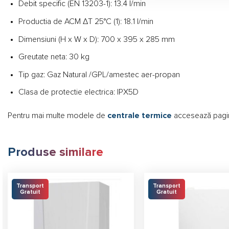
Debit specific (EN 13203-1): 13.4 l/min
Productia de ACM ΔT 25°C (1): 18.1 l/min
Dimensiuni (H x W x D): 700 x 395 x 285 mm
Greutate neta: 30 kg
Tip gaz: Gaz Natural /GPL/amestec aer-propan
Clasa de protectie electrica: IPX5D
Pentru mai multe modele de
centrale termice
accesează pagin
Produse similare
Transport
Transport
Gratuit
Gratuit