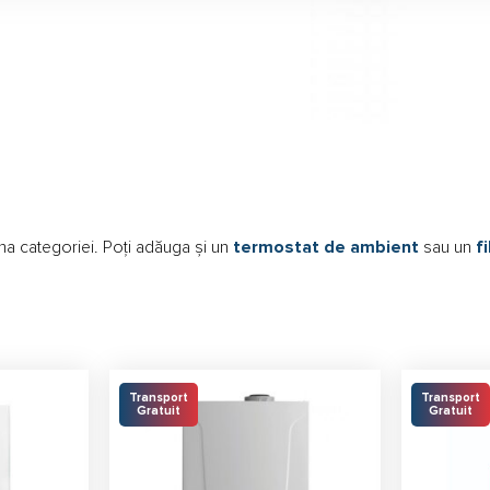
a categoriei. Poți adăuga și un
termostat de ambient
sau un
f
Transport
Transport
Gratuit
Gratuit