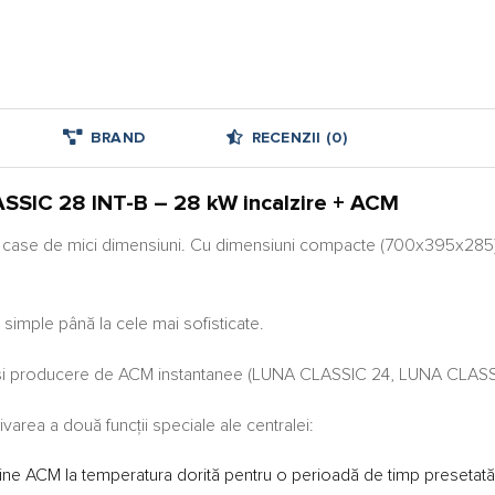
BRAND
RECENZII (0)
SSIC 28 INT-B – 28 kW incalzire + ACM
case de mici dimensiuni. Cu dimensiuni compacte (700x395x285), poat
 simple până la cele mai sofisticate.
i producere de ACM instantanee (LUNA CLASSIC 24, LUNA CLASSIC 
varea a două funcții speciale ale centralei:
ine ACM la temperatura dorită pentru o perioadă de timp presetată