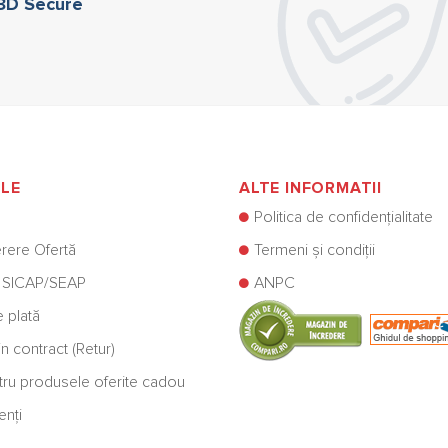
 3D Secure
ILE
ALTE INFORMATII
Politica de confidențialitate
rere Ofertă
Termeni și condiții
 SICAP/SEAP
ANPC
e plată
n contract (Retur)
ntru produsele oferite cadou
enți