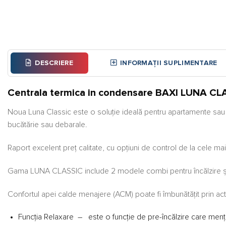
DESCRIERE
INFORMAȚII SUPLIMENTARE
Centrala termica in condensare BAXI LUNA CLA
Noua Luna Classic este o soluție ideală pentru apartamente sau 
bucătărie sau debarale.
Raport excelent preț calitate, cu opțiuni de control de la cele mai
Gama LUNA CLASSIC include 2 modele combi pentru încălzire ș
Confortul apei calde menajere (ACM) poate fi îmbunătățit prin acti
Funcția Relaxare – este o funcție de pre-încălzire care menț