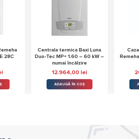
 Remeha
Centrala termica Baxi Luna
Caza
CE 28C
Duo-Tec MP+ 1.60 – 60 kW –
Remeha
numai încălzire
ei
12.964,00
lei
2
Ș
ADAUGĂ ÎN COȘ