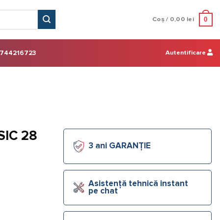
0
Coș /
0,00
lei
Autentificare
744216723
SIC 28
3 ani GARANȚIE
Asistență tehnică instant
pe chat