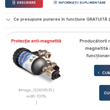
DESCRIERE
INFORMAȚII SUPLIMENTARE
Ce presupune punerea în funcțiune GRATUITĂ (P.
Producătorii 
magnetită ș
funcţionar
CUM
#image_132409535 {
CU
width: 100%;
}