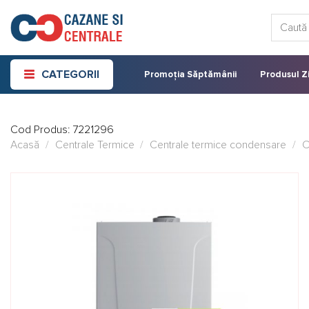
Skip
Caută:
to
content
CATEGORII
Promoția Săptămânii
Produsul Zi
Cod Produs:
7221296
Acasă
/
Centrale Termice
/
Centrale termice condensare
/
C