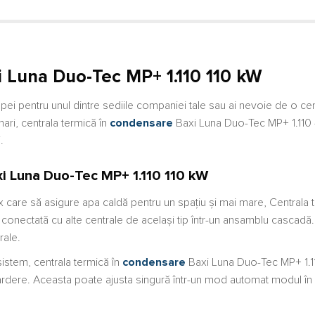
i Luna Duo-Tec MP+ 1.110 110 kW
 apei pentru unul dintre sediile companiei tale sau ai nevoie de o ce
ari, centrala termică în
condensare
Baxi Luna Duo-Tec MP+ 1.110 
.
xi Luna Duo-Tec MP+ 1.110 110 kW
are să asigure apa caldă pentru un spațiu și mai mare, Centrala t
onectată cu alte centrale de același tip într-un ansamblu cascadă.
rale.
sistem, centrala termică în
condensare
Baxi Luna Duo-Tec MP+ 1.1
 ardere. Aceasta poate ajusta singură într-un mod automat modul în