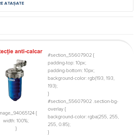
RE ATAȘATE
#section_55607902 {
padding-top: 10px;
padding-bottom: 10px;
background-color: rgb(193, 193,
193);
}
#section_55607902 .section-bg-
overlay {
mage_94065124 {
background-color: rgba(255, 255,
width: 100%;
255, 0.85);
}
}