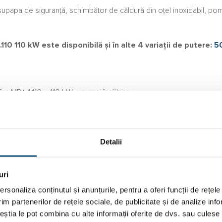
supapa de siguranță, schimbător de căldură din oțel inoxidabil, p
0 110 kW este disponibilă și în alte 4 variații de putere:
5
Detalii
uri
rsonaliza conținutul și anunțurile, pentru a oferi funcții de rețele
ă ridicată: 102 kW
im partenerilor de rețele sociale, de publicitate și de analize info
m de joasă temperatură: 33,8 kW
ceștia le pot combina cu alte informații oferite de dvs. sau culese î