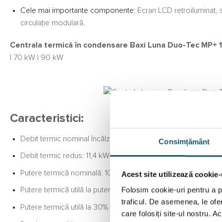
Cele mai importante componente:
Ecran LCD retroiluminat, 
circulație modulară.
Centrala termică în condensare Baxi Luna Duo-Tec MP+ 1.11
|
70 kW
|
90 kW
Caracteristici:
Debit termic nominal încălzire: 104,9 kW
Consimțământ
Debit termic redus: 11,4 kW
Putere termică nominală: 102 kW
Acest site utilizează cookie-
Folosim cookie-uri pentru a pe
Putere termică utilă la putere termică nominală la temperatur
traficul. De asemenea, le ofer
Putere termică utilă la 30% putere termică nominală și regi
care folosiți site-ul nostru. A