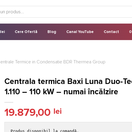
lei
Cere Ofertă
Blog
Canal YouTube
Contact
0
entrale Termice in Condensatie BDR Thermea Group
Centrala termica Baxi Luna Duo-T
1.110 – 110 kW – numai încălzire
19.879,00
lei
Produs disponibil la comandă.