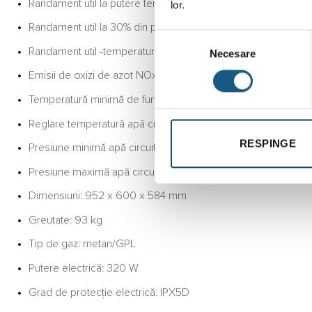
Randament util la putere termică nominală și regim de temper
lor.
Randament util la 30% din puterea termică nominală și regi
Selecția
Randament util -temperatură medie 70grdC: 107,4 %
Necesare
consimțământului
Emisii de oxizi de azot NOx: 22 mg/kWh
Temperatură minimă de funcționare: -5 °C
Reglare temperatură apă circuit încălzire: 25-80 °C
RESPINGE
Presiune minimă apă circuit încălzire: 0,5 bar
Presiune maximă apă circuit încălzire: 4 bar
Dimensiuni: 952 x 600 x 584 mm
Greutate: 93 kg
Tip de gaz: metan/GPL
Putere electrică: 320 W
Grad de protecție electrică: IPX5D