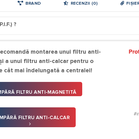
BRAND
RECENZII (0)
FIȘIE
I.F.) ?
recomandă montarea unui filtru anti-
i a unui filtru anti-calcar pentru o
e cât mai îndelungată a centralei!
PĂRĂ FILTRU ANTI-MAGNETITĂ
#i
MPĂRĂ FILTRU ANTI-CALCAR