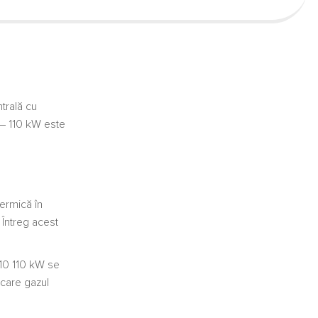
ntrală cu
– 110 kW este
ermică în
 Întreg acest
10 110 kW se
 care gazul