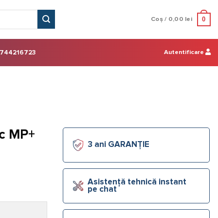
0
Coș /
0,00
lei
Autentificare
744216723
ec MP+
3 ani GARANȚIE
Asistență tehnică instant
pe chat