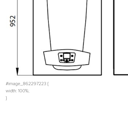
#image_862297223 {
width: 100%;
}