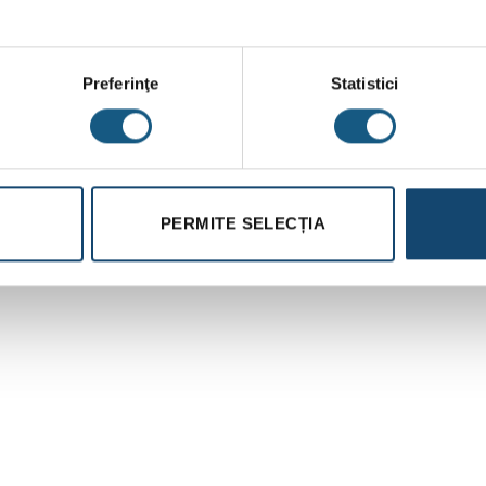
atură ridicată: 87,6 %
m de temperatură joasă: 96,8 %
Preferinţe
Statistici
PERMITE SELECȚIA