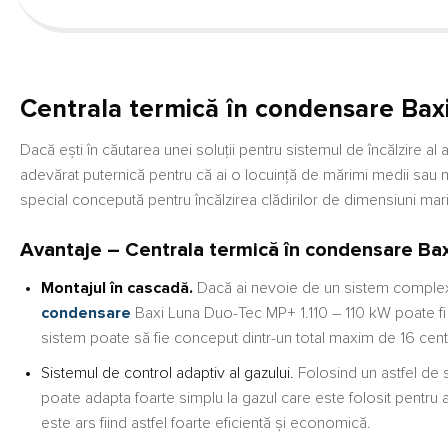
Centrala termică în condensare Bax
Dacă ești în căutarea unei soluții pentru sistemul de încălzire al
adevărat puternică pentru că ai o locuință de mărimi medii sau m
special concepută pentru încălzirea clădirilor de dimensiuni mari
Avantaje – Centrala termică în condensare Ba
Montajul în cascadă.
Dacă ai nevoie de un sistem complex c
condensare
Baxi Luna Duo-Tec MP+ 1.110 – 110 kW poate fi c
sistem poate să fie conceput dintr-un total maxim de 16 cent
Sistemul de control adaptiv al gazului.
Folosind un astfel de 
poate adapta foarte simplu la gazul care este folosit pentru
este ars fiind astfel foarte eficientă și economică.