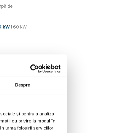
ompă de
0 kW
|
60 kW
Despre
 sociale și pentru a analiza
rmații cu privire la modul în
n urma folosirii serviciilor