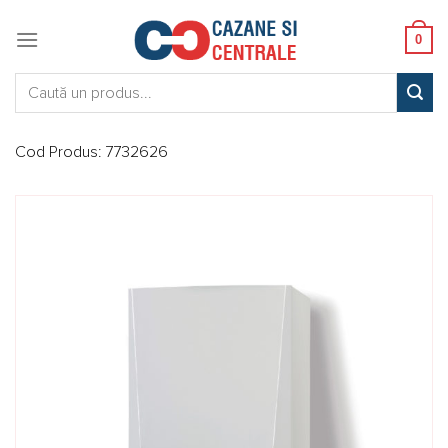
Skip
to
0
content
Caută:
Cod Produs:
7732626