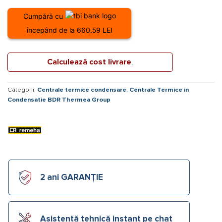
Cumpără cu
începând de la 660.59 LEI
Calculează cost livrare
.
Categorii:
Centrale termice condensare
,
Centrale Termice in
Condensatie BDR Thermea Group
2 ani GARANȚIE
Asistență tehnică instant pe chat