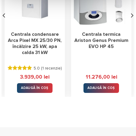
Centrala condensare
Centrala termica
Arca Pixel MX 25/30 PN,
Ariston Genus Premium
încălzire 25 kW, apa
EVO HP 45
calda 31 kW
5.0 (
1 recenzie
)
Evaluat la
3.939,00
lei
11.276,00
lei
5.00
stele
din 5
ADAUGĂ ÎN COȘ
ADAUGĂ ÎN COȘ