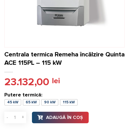
Centrala termica Remeha încălzire Quinta
ACE 115PL – 115 kW
23.132,00
lei
Putere termică:
45 kW
65 kW
90 kW
115 kW
Cantitate Centrala termica Remeha încălzire Quinta ACE 115P
ADAUGĂ ÎN COȘ