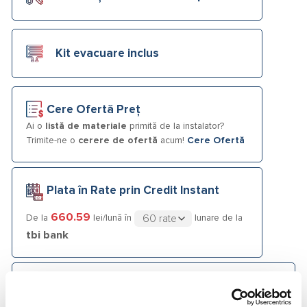
Kit evacuare inclus
Cere Ofertă Preț
Ai o
listă de materiale
primită de la instalator?
Trimite-ne o
cerere de ofertă
acum!
Cere Ofertă
Plata în Rate prin Credit Instant
660.59
De la
lei/lună în
lunare de la
tbi bank
Fotografiile produselor au caracter informativ și pot
conține accesorii neincluse în pachetele standard. De