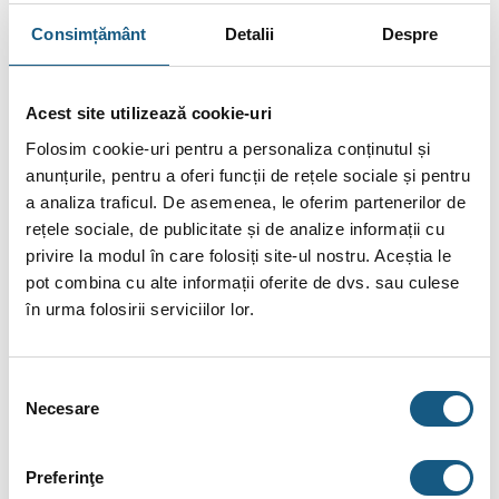
asemenea, unele specificații pot fi modificate de către
producător fără preaviz sau pot conține erori de operare.
Consimțământ
Detalii
Despre
Acest site utilizează cookie-uri
Folosim cookie-uri pentru a personaliza conținutul și
DESCRIERE
anunțurile, pentru a oferi funcții de rețele sociale și pentru
a analiza traficul. De asemenea, le oferim partenerilor de
INFORMAȚII SUPLIMENTARE
rețele sociale, de publicitate și de analize informații cu
privire la modul în care folosiți site-ul nostru. Aceștia le
BRAND
pot combina cu alte informații oferite de dvs. sau culese
în urma folosirii serviciilor lor.
RECENZII (0)
Centrala termica Remeha incalzire Quinta ACE
Selecția
115PL – 115kW
Necesare
consimțământului
Quinta Ace este o serie lider pe piata de cazane cu
condensare
suspendate pe perete de inalta eficienta, cu
Preferinţe
emisii scazute de NOX.