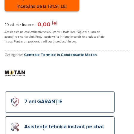
începând de la 181.91 LEI
lei
0,00
Cost de livrare:
Acesta este un cost estimativ valabil pentru toate localitățile din raza de
acoperire a curierului. Prețul poate varia în funcție celelalte produse aflate
în coș. Pentru un preț exact, adăugați produsul în coș.
Categorie:
Centrale Termice in Condensatie Motan
7 ani GARANȚIE
Asistență tehnică instant pe chat