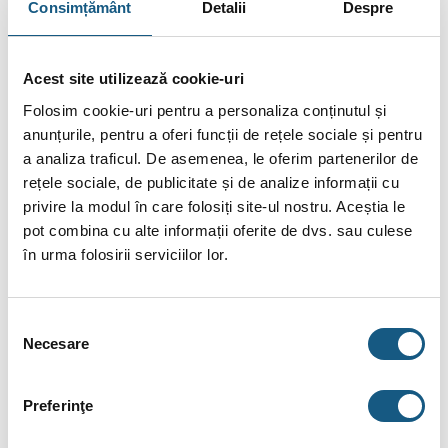
Consimțământ
Detalii
Despre
Performanțele excelente nu ar putea fi posibile fără un
ansamblu de piese și componente care să susțină procesul
Acest site utilizează cookie-uri
de încălzire atât al locuinței, dar și al apei menajere.
Centrala
Folosim cookie-uri pentru a personaliza conținutul și
termică Motan Condens Plus 100 29 kW
este echipată cu
anunțurile, pentru a oferi funcții de rețele sociale și pentru
un schimbător de căldură CIRCOND VALMEX produs în Italia
a analiza traficul. De asemenea, le oferim partenerilor de
și cu o pompă de circulație produsă în Danemarca.
rețele sociale, de publicitate și de analize informații cu
Majoritatea componentelor importante au fost produse în
privire la modul în care folosiți site-ul nostru. Aceștia le
Italia respectând toate normele legislative europene.
pot combina cu alte informații oferite de dvs. sau culese
Centrala termica Motan Condens Plus 100
în urma folosirii serviciilor lor.
Schimbătorul de căldură din oțel inoxidabil este doar unul
dintre cele două montate pe această centrală. Unul este cel
Selecția
principal despre care am vorbit deja, iar cel de-al doilea este
Necesare
consimțământului
cel secundar care a fost montat special pentru circuitul de apă
caldă menajeră.
Preferinţe
Centrala Motan Condens Plus 100
este disponibilă în 3