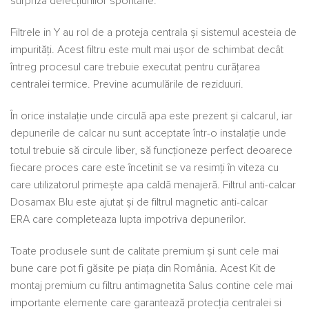
surpriza defecțiunilor spontane.
Filtrele in Y au rol de a proteja centrala și sistemul acesteia de
impurități. Acest filtru este mult mai ușor de schimbat decât
întreg procesul care trebuie executat pentru curățarea
centralei termice. Previne acumulările de reziduuri.
În orice instalație unde circulă apa este prezent și calcarul, iar
depunerile de calcar nu sunt acceptate într-o instalație unde
totul trebuie să circule liber, să funcționeze perfect deoarece
fiecare proces care este încetinit se va resimți în viteza cu
care utilizatorul primește apa caldă menajeră. Filtrul anti-calcar
Dosamax Blu este ajutat și de filtrul magnetic anti-calcar
ERA care completeaza lupta impotriva depunerilor.
Toate produsele sunt de calitate premium și sunt cele mai
bune care pot fi găsite pe piața din România. Acest Kit de
montaj premium cu filtru antimagnetita Salus contine cele mai
importante elemente care garantează protecția centralei si