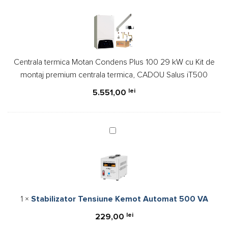
termica
Motan
Condens
Plus
100
Centrala termica Motan Condens Plus 100 29 kW cu Kit de
29
montaj premium centrala termica, CADOU Salus iT500
kW
cu
lei
5.551,00
Kit
de
montaj
Stabilizator
premium
Tensiune
centrala
Kemot
termica,
Automat
CADOU
500
Salus
VA
iT500
1
×
Stabilizator Tensiune Kemot Automat 500 VA
lei
229,00