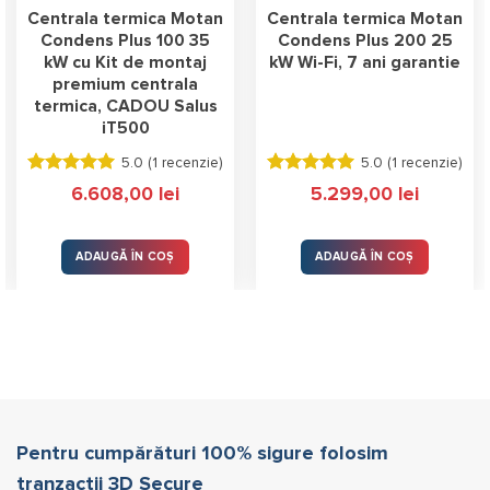
Centrala termica Motan
Centrala termica Motan
Condens Plus 100 35
Condens Plus 200 25
kW cu Kit de montaj
kW Wi-Fi, 7 ani garantie
premium centrala
termica, CADOU Salus
iT500
5.0 (
1 recenzie
)
5.0 (
1 recenzie
)
Evaluat la
Evaluat la
6.608,00
lei
5.299,00
lei
5.00
stele
5.00
stele
din 5
din 5
ADAUGĂ ÎN COȘ
ADAUGĂ ÎN COȘ
Pentru cumpărături 100% sigure folosim
tranzacții 3D Secure