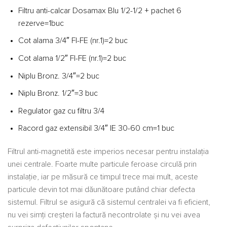
Filtru anti-calcar Dosamax Blu 1/2-1/2 + pachet 6
rezerve=1buc
Cot alama 3/4″ FI-FE (nr.1)=2 buc
Cot alama 1/2″ FI-FE (nr.1)=2 buc
Niplu Bronz. 3/4″=2 buc
Niplu Bronz. 1/2″=3 buc
Regulator gaz cu filtru 3/4
Racord gaz extensibil 3/4″ IE 30-60 cm=1 buc
Filtrul anti-magnetită este imperios necesar pentru instalația
unei centrale. Foarte multe particule feroase circulă prin
instalație, iar pe măsură ce timpul trece mai mult, aceste
particule devin tot mai dăunătoare putând chiar defecta
sistemul. Filtrul se asigură că sistemul centralei va fi eficient,
nu vei simți creșteri la factură necontrolate și nu vei avea