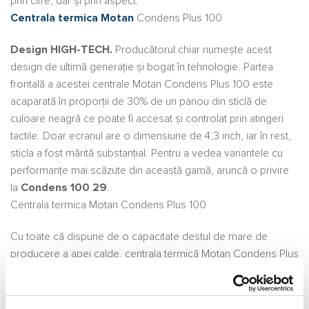
prin cifre, dar și prin aspect.
Centrala termica Motan
Condens Plus 100
Design HIGH-TECH.
Producătorul chiar numește acest
design de ultimă generație și bogat în tehnologie. Partea
frontală a acestei centrale Motan Condens Plus 100 este
acaparată în proporții de 30% de un panou din sticlă de
culoare neagră ce poate fi accesat și controlat prin atingeri
tactile. Doar ecranul are o dimensiune de 4,3 inch, iar în rest,
sticla a fost mărită substanțial. Pentru a vedea variantele cu
performanțe mai scăzute din această gamă, aruncă o privire
la
Condens 100 29
.
Centrala termica Motan Condens Plus 100
Cu toate că dispune de o capacitate destul de mare de
producere a apei calde, centrala termică Motan Condens Plus
100 nu emite deloc multe noxe în aer, iar pentru aceste
rezultate a fost și recunoscută la nivel european.
Centrala termica Motan Condens Plus 100