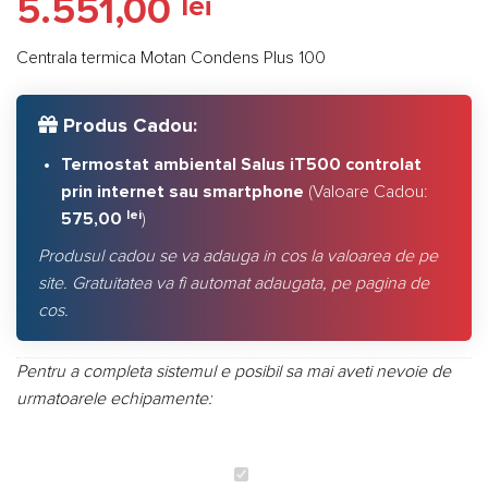
5.551,00
lei
5.00
din 5
pe baza a
evaluări de
la clienți
Centrala termica Motan Condens Plus 100
Produs Cadou:
Termostat ambiental Salus iT500 controlat
prin internet sau smartphone
(Valoare Cadou:
lei
575,00
)
Produsul cadou se va adauga in cos la valoarea de pe
site. Gratuitatea va fi automat adaugata, pe pagina de
cos.
Pentru a completa sistemul e posibil sa mai aveti nevoie de
urmatoarele echipamente:
Centrala