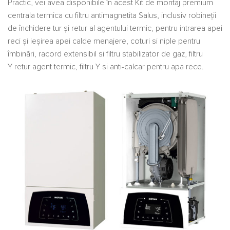
Practic, vei avea disponibile în acest Kit de montaj premium
centrala termica cu filtru antimagnetita Salus, inclusiv robineții
de închidere tur și retur al agentului termic, pentru intrarea apei
reci și ieșirea apei calde menajere, coturi si niple pentru
îmbinări, racord extensibil si filtru stabilizator de gaz, filtru
Y retur agent termic, filtru Y si anti-calcar pentru apa rece.