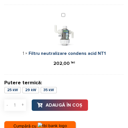
Filtru
neutralizare
condens
acid
NT1
1
×
Filtru neutralizare condens acid NT1
lei
202,00
Putere termică:
25 kW
29 kW
35 kW
Cantitate Centrala termica Motan Condens Plus 100 29 kW cu
ADAUGĂ ÎN COȘ
Cumpără cu