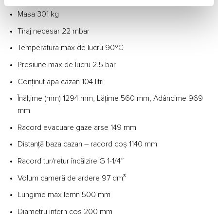
Masa 301 kg
Tiraj necesar 22 mbar
Temperatura max de lucru 90ºC
Presiune max de lucru 2.5 bar
Conţinut apa cazan 104 litri
Înălţime (mm) 1294 mm, Lăţime 560 mm, Adâncime 969
mm
Racord evacuare gaze arse 149 mm
Distanță baza cazan – racord coș 1140 mm
Racord tur/retur încălzire G 1-1/4”
Volum cameră de ardere 97 dm³
Lungime max lemn 500 mm
Diametru intern cos 200 mm