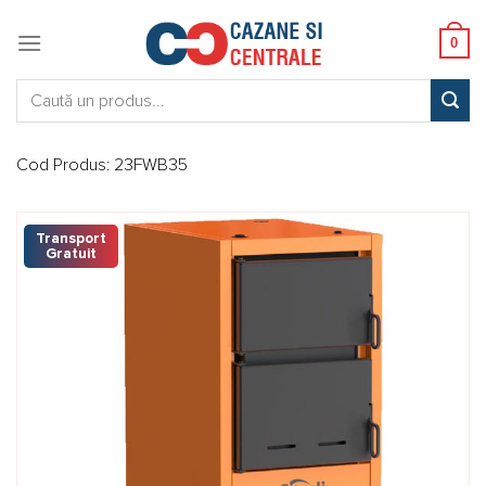
Skip
to
0
content
Caută:
Cod Produs:
23FWB35
Transport
Gratuit