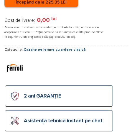
începând de la 225.35 LEI
lei
0,00
Cost de livrare:
Acesta este un cost estimativ valabil pentru toate localitățile din raza de
acoperire a curierului. Prețul poate varia în funcție celelalte produse aflate
în coș. Pentru un preț exact, adăugați produsul în coș.
Categorie:
Cazane pe lemne cu ardere clasică
2 ani GARANȚIE
Asistență tehnică instant pe chat