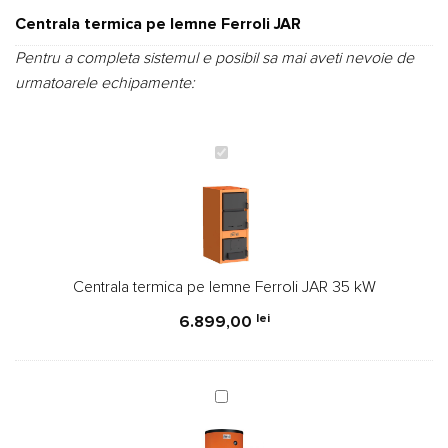
unei
singure
Centrala termica pe lemne Ferroli JAR
evaluări
Pentru a completa sistemul e posibil sa mai aveti nevoie de
urmatoarele echipamente:
Centrala
termica
pe
lemne
Ferroli
JAR
Centrala termica pe lemne Ferroli JAR 35 kW
35
kW
lei
6.899,00
Puffer
Ferroli
FB