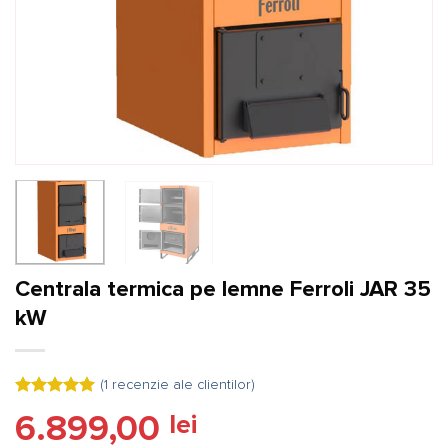
Centrala termica pe lemne Ferroli JAR 35
kW
(
1
recenzie ale clientilor)
Evaluat la
6.899,00
lei
5.00
din 5
pe baza