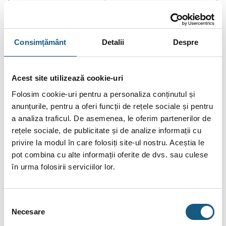
producător fără preaviz sau pot conține erori de operare.
Consimțământ
Detalii
Despre
Recenzii publicate de clienți:
Acest site utilizează cookie-uri
Folosim cookie-uri pentru a personaliza conținutul și
5
BENONE HUZUM
- 07/02/2024
anunțurile, pentru a oferi funcții de rețele sociale și pentru
a analiza traficul. De asemenea, le oferim partenerilor de
Excelent (...)
rețele sociale, de publicitate și de analize informații cu
Citește Mai Mult.
privire la modul în care folosiți site-ul nostru. Aceștia le
pot combina cu alte informații oferite de dvs. sau culese
Citește toate recenziile.
în urma folosirii serviciilor lor.
DESCRIERE
Selecția
INFORMAȚII SUPLIMENTARE
Necesare
consimțământului