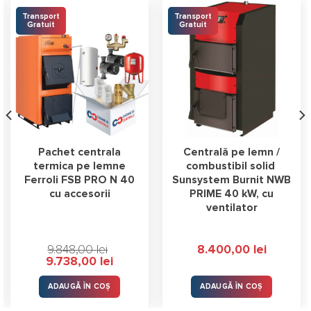
Transport
Transport
Gratuit
Gratuit
Pachet centrala
Centrală pe lemn /
termica pe lemne
combustibil solid ​
Ferroli FSB PRO N 40
Sunsystem Burnit NWB
cu accesorii
PRIME 40 kW, cu
ventilator
9.848,00
lei
8.400,00
lei
Prețul
Prețul
9.738,00
lei
inițial
curent
a
este:
ei.
fost:
9.738,00 lei.
ADAUGĂ ÎN COȘ
ADAUGĂ ÎN COȘ
9.848,00 lei.