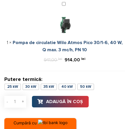
Pompa
de
circulatie
Wilo
Atmos
Pico
1
×
Pompa de circulatie Wilo Atmos Pico 30/1-6, 40 W,
30/1-
Q max. 3 mc/h, PN 10
6,
40
lei
Prețul
lei
Prețul
941,00
914,00
W,
inițial
curent
Q
a
este:
max.
Putere termică:
fost:
914,00 lei.
3
25 kW
30 kW
35 kW
40 kW
50 kW
941,00 lei.
mc/h,
PN
Cantitate Centrala termica pe lemne Ferroli JAR 35 kW
ADAUGĂ ÎN COȘ
10
Cumpără cu