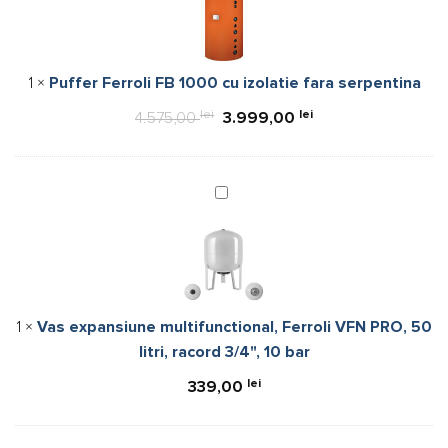
1000
cu
izolatie
1
×
Puffer Ferroli FB 1000 cu izolatie fara serpentina
fara
serpentina
lei
Prețul
lei
Prețul
4.575,00
3.999,00
inițial
curent
a
este:
fost:
3.999,00 lei.
Vas
expansiune
4.575,00 lei.
multifunctional,
Ferroli
VFN
PRO,
1
×
Vas expansiune multifunctional, Ferroli VFN PRO, 50
50
litri, racord 3/4", 10 bar
litri,
racord
lei
339,00
3/4",
10
bar