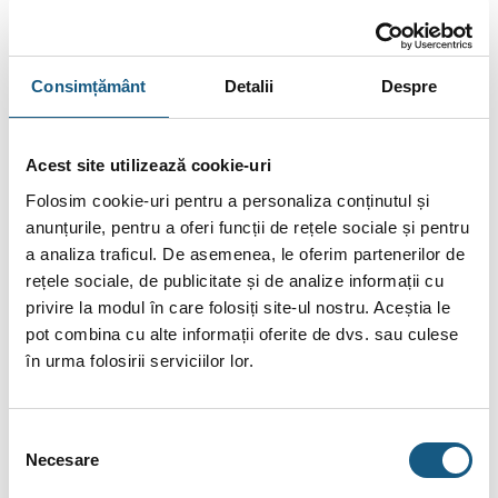
Consimțământ
Detalii
Despre
DESCRIERE
Acest site utilizează cookie-uri
INFORMAȚII SUPLIMENTARE
Folosim cookie-uri pentru a personaliza conținutul și
BRAND
anunțurile, pentru a oferi funcții de rețele sociale și pentru
a analiza traficul. De asemenea, le oferim partenerilor de
RECENZII (0)
rețele sociale, de publicitate și de analize informații cu
privire la modul în care folosiți site-ul nostru. Aceștia le
FIȘIERE ATAȘATE
pot combina cu alte informații oferite de dvs. sau culese
în urma folosirii serviciilor lor.
Chiuveta Ferro cu o cuva 58×48 cm, grafit
Descriere:
Selecția
Forma speciala a chiuvetei lasa loc pentru o zona spatioasa a
Necesare
consimțământului
bateriei si pentru butonul deschidere sifon. Chiuvetele de