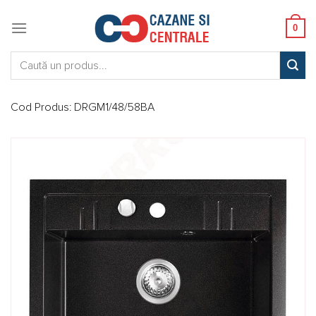
Skip
to
0
content
Caută:
Cod Produs:
DRGM1/48/58BA