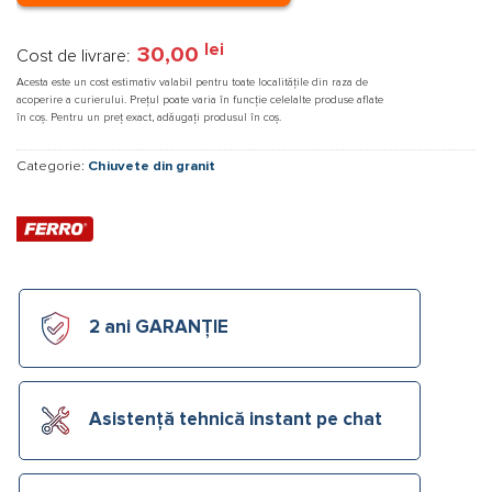
lei
30,00
Cost de livrare:
Acesta este un cost estimativ valabil pentru toate localitățile din raza de
acoperire a curierului. Prețul poate varia în funcție celelalte produse aflate
în coș. Pentru un preț exact, adăugați produsul în coș.
Categorie:
Chiuvete din granit
2 ani GARANȚIE
Asistență tehnică instant pe chat