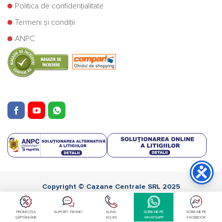
Politica de confidențialitate
Termeni și condiții
ANPC
Copyright © Cazane Centrale SRL 2025
Retragere din contract
PROMOȚIA
SUPORT TEHNIC
SUNĂ
SCRIE-NE PE
SCRIE-NE PE
SĂPTĂMÂNII
ACUM
WHATSAPP
FACEBOOK