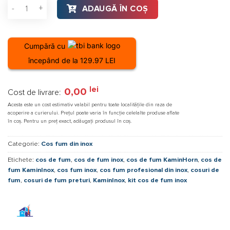
Cantitate Coș de fum KaminHorn D 150 H 7 m, inox, perete dub
ADAUGĂ ÎN COȘ
Cumpără cu
începând de la 129.97 LEI
lei
0,00
Cost de livrare:
Acesta este un cost estimativ valabil pentru toate localitățile din raza de
acoperire a curierului. Prețul poate varia în funcție celelalte produse aflate
în coș. Pentru un preț exact, adăugați produsul în coș.
Categorie:
Cos fum din inox
Etichete:
cos de fum
,
cos de fum inox
,
cos de fum KaminHorn
,
cos de
fum KaminInox
,
cos fum inox
,
cos fum profesional din inox
,
cosuri de
fum
,
cosuri de fum preturi
,
KaminInox
,
kit cos de fum inox