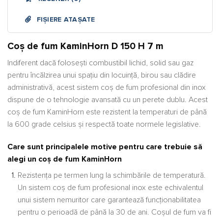
FIȘIERE ATAȘATE
Coș de fum KaminHorn D 150 H 7 m
Indiferent dacă folosești combustibil lichid, solid sau gaz
pentru încălzirea unui spațiu din locuință, birou sau clădire
administrativă, acest sistem coș de fum profesional din inox
dispune de o tehnologie avansată cu un perete dublu. Acest
coș de fum KaminHorn este rezistent la temperaturi de până
la 600 grade celsius și respectă toate normele legislative.
Care sunt principalele motive pentru care trebuie să
alegi un coș de fum KaminHorn
Rezistența pe termen lung la schimbările de temperatură.
Un sistem coș de fum profesional inox este echivalentul
unui sistem nemuritor care garantează funcționabilitatea
pentru o perioadă de până la 30 de ani. Coșul de fum va fi