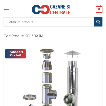
Skip
to
0
content
Caută:
Cod Produs:
KID150X7M
Transport
Gratuit