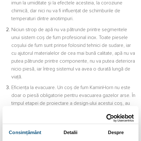
imun la umiditate și la efectele acesteia, la coroziune
chimică, dar nici nu va fi influențat de schimburile de
temperaturi dintre anotimpuri.
Niciun strop de apă nu va pătrunde printre segmentele
unui sistem coș de fum profesional inox. Toate piesele
coșului de fum sunt prinse folosind tehnici de sudare, iar
cu ajutorul materialelor de cea mai bună calitate, apă nu va
putea pătrunde printre componente, nu va putea deteriora
nicio piesă, iar întreg sistemul va avea o durată lungă de
viață.
Eficiența la evacuare. Un coș de fum KaminHorn nu este
doar o piesă obligatorie pentru evacuarea gazelor arse. În
timpul etapei de proiectare a design-ului acestui coș, au
fost luate în calcul toate variabilele pentru a putea face
acest coș să îndeplinească standardele de potrivire cu
orice tip de locuință. Coșul de fum are un design special
Consimțământ
Detalii
Despre
conceput pentru evacuarea eficientă a gazelor arse.