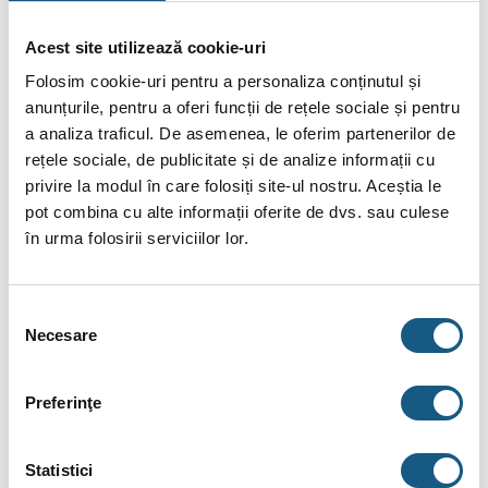
Zilele calde din timpul verii vor trece neobservate de acest
sistem coș de fum profesional inox deoarece acesta nu
Acest site utilizează cookie-uri
se dilată în prezența căldurii.
Folosim cookie-uri pentru a personaliza conținutul și
anunțurile, pentru a oferi funcții de rețele sociale și pentru
Coșul de fum KaminHorn este disponibil în foarte
a analiza traficul. De asemenea, le oferim partenerilor de
multe dimensiuni, grosimi și tipuri.
rețele sociale, de publicitate și de analize informații cu
privire la modul în care folosiți site-ul nostru. Aceștia le
Vezi toate modelele disponibile:
Cosuri Fum
pot combina cu alte informații oferite de dvs. sau culese
KaminHorn
în urma folosirii serviciilor lor.
Cosurile sunt executate la interior din inox 1.4301(304), cu
grosimea de 0.5 mm.
Selecția
Necesare
consimțământului
La exterior, cosurile sunt realizate din inox AISI 304, cu
grosimea de 0.5 mm.
Preferinţe
Termoizolatia se realizeaza cu vata bazaltica, cu grosimea
de 25 mm si o densitate de 90 kg/mc.
Statistici
Aceste
cosuri de fum
sunt Certificate CE – nr de