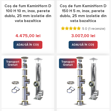
Coș de fum KaminHorn D
Coș de fum KaminHorn D
100 H 10 m, inox, perete
150 H 5 m, inox, perete
dublu, 25 mm izolatie din
dublu, 25 mm izolatie din
vata bazaltica
vata bazaltica
5.0 (
1 recenzie
)
Evaluat la
4.475,00
lei
3.007,00
lei
5.00
stele
din 5
ADAUGĂ ÎN COȘ
ADAUGĂ ÎN COȘ
Transport
Transport
Gratuit
Gratuit