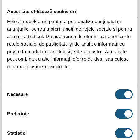
Acest site utilizează cookie-uri
Folosim cookie-uri pentru a personaliza conținutul și
Coș de fum KaminHorn D
Coș de fum KaminHorn D
anunțurile, pentru a oferi funcții de rețele sociale și pentru
100 H 6 m, inox, perete
100 H 7 m, inox, perete
a analiza traficul. De asemenea, le oferim partenerilor de
dublu, 25 mm izolatie din
dublu, 25 mm izolatie din
rețele sociale, de publicitate și de analize informații cu
vata bazaltica
vata bazaltica
privire la modul în care folosiți site-ul nostru. Aceștia le
5.0 (
1 recenzie
)
5.0 (
1 recenzie
)
pot combina cu alte informații oferite de dvs. sau culese
Evaluat la
Evaluat la
2.917,00
lei
3.212,00
lei
5.00
stele
5.00
stele
în urma folosirii serviciilor lor.
din 5
din 5
ADAUGĂ ÎN COȘ
ADAUGĂ ÎN COȘ
Selecția
Necesare
consimțământului
Transport
Transport
Gratuit
Gratuit
Preferinţe
Statistici