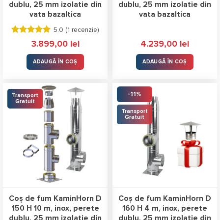
dublu, 25 mm izolatie din
dublu, 25 mm izolatie din
vata bazaltica
vata bazaltica
5.0 (
1 recenzie
)
Evaluat la
3.899,00
lei
4.239,00
lei
5.00
stele
din 5
ADAUGĂ ÎN COȘ
ADAUGĂ ÎN COȘ
-11%
Transport
Gratuit
Transport
Gratuit
Coș de fum KaminHorn D
Coș de fum KaminHorn D
150 H 10 m, inox, perete
160 H 4 m, inox, perete
dublu, 25 mm izolatie din
dublu, 25 mm izolatie din