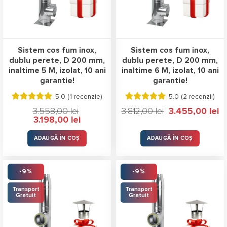
Sistem cos fum inox,
Sistem cos fum inox,
dublu perete, D 200 mm,
dublu perete, D 200 mm,
inaltime 5 M, izolat, 10 ani
inaltime 6 M, izolat, 10 ani
garantie!
garantie!
5.0 (
1 recenzie
)
5.0 (
2 recenzii
)
Evaluat la
Evaluat la
Prețul
Pre
3.558,00
lei
3.812,00
lei
3.455,00
lei
5.00
stele
5.00
stele
inițial
cu
Prețul
Prețul
3.198,00
lei
a
es
din 5
din 5
inițial
curent
fost:
3.
a
este:
3.812,00 lei.
fost:
3.198,00 lei.
ADAUGĂ ÎN COȘ
ADAUGĂ ÎN COȘ
3.558,00 lei.
-9%
-9%
Transport
Transport
Gratuit
Gratuit