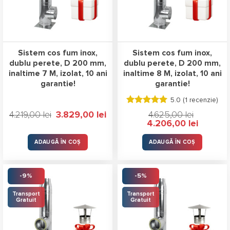
Sistem cos fum inox,
Sistem cos fum inox,
dublu perete, D 200 mm,
dublu perete, D 200 mm,
inaltime 7 M, izolat, 10 ani
inaltime 8 M, izolat, 10 ani
garantie!
garantie!
5.0 (
1 recenzie
)
Evaluat la
Prețul
Prețul
4.219,00
lei
3.829,00
lei
4.625,00
lei
5.00
stele
inițial
curent
Prețul
Prețul
4.206,00
lei
a
este:
din 5
inițial
curent
fost:
3.829,00 lei.
a
este:
4.219,00 lei.
fost:
4.206,00 l
ADAUGĂ ÎN COȘ
ADAUGĂ ÎN COȘ
4.625,00 lei.
-9%
-5%
Transport
Transport
Gratuit
Gratuit