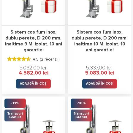
Sistem cos fum inox,
Sistem cos fum inox,
dublu perete, D 200 mm,
dublu perete, D 200 mm,
inaltime 9 M, izolat, 10 ani
inaltime 10 M, izolat, 10
garantie!
ani garantie!
4.5 (
2 recenzii
)
Evaluat la
5.032,00
lei
5.337,00
lei
4.50
stele
Prețul
Prețul
Prețul
Prețul
4.582,00
lei
5.083,00
lei
din 5
inițial
curent
inițial
curent
a
este:
a
este:
fost:
4.582,00 lei.
fost:
5.083,00 l
ADAUGĂ ÎN COȘ
ADAUGĂ ÎN COȘ
5.032,00 lei.
5.337,00 lei.
-11%
-10%
Transport
Transport
Gratuit
Gratuit