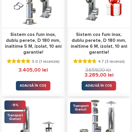
Sistem cos fum inox,
Sistem cos fum inox,
dublu perete, D 180 mm,
dublu perete, D 180 mm,
inaltime 5 M, izolat, 10 ani
inaltime 6 M, izolat, 10 ani
garantie!
garantie!
5.0 (
1 recenzie
)
4.7 (
3 recenzii
)
Evaluat la
Evaluat la
3.405,00
lei
3.659,00
lei
5.00
stele
4.67
stele
Prețul
Prețul
3.289,00
lei
din 5
din 5
inițial
curent
a
este:
fost:
3.289,00 l
ADAUGĂ ÎN COȘ
ADAUGĂ ÎN COȘ
3.659,00 lei.
-9%
Transport
Gratuit
Transport
Gratuit