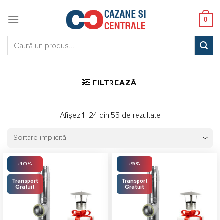
Skip
to
0
content
Caută:
FILTREAZĂ
Afișez 1–24 din 55 de rezultate
-10%
-9%
Transport
Transport
Gratuit
Gratuit