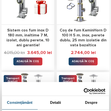
Sistem cos fum inox D
Coș de fum KaminHorn D
180 mm, inaltime 7 M,
100 H 5 m, inox, perete
izolat, dublu perete, 10
dublu, 25 mm izolatie din
ani garantie!
vata bazaltica
Prețul
Prețul
4.015,00
lei
3.645,00
lei
2.744,00
lei
inițial
curent
a
este:
fost:
3.645,00 lei.
ADAUGĂ ÎN COȘ
ADAUGĂ ÎN COȘ
4.015,00 lei.
Transport
Transport
Gratuit
Gratuit
Consimțământ
Detalii
Despre