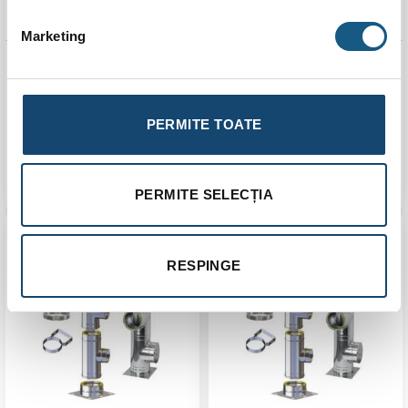
Marketing
Coș de fum KaminHorn D
Coș de fum KaminHorn D
100 H 8 m, inox, perete
100 H 9 m, inox, perete
dublu, 25 mm izolatie din
dublu, 25 mm izolatie din
vata bazaltica
vata bazaltica
PERMITE TOATE
3.506,00
lei
3.800,00
lei
ADAUGĂ ÎN COȘ
ADAUGĂ ÎN COȘ
PERMITE SELECȚIA
Transport
Transport
Gratuit
Gratuit
RESPINGE