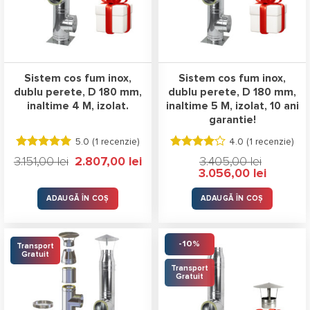
Sistem cos fum inox,
Sistem cos fum inox,
dublu perete, D 180 mm,
dublu perete, D 180 mm,
inaltime 4 M, izolat.
inaltime 5 M, izolat, 10 ani
garantie!
5.0 (
1 recenzie
)
4.0 (
1 recenzie
)
Evaluat la
Evaluat
Prețul
Prețul
3.151,00
lei
2.807,00
lei
3.405,00
lei
5.00
stele
la
4.00
inițial
curent
Prețul
Prețul
3.056,00
lei
a
este:
din 5
stele din
inițial
curent
fost:
2.807,00 lei.
5
a
este:
3.151,00 lei.
fost:
3.056,00 l
ADAUGĂ ÎN COȘ
ADAUGĂ ÎN COȘ
3.405,00 lei.
-10%
Transport
Gratuit
Transport
Gratuit