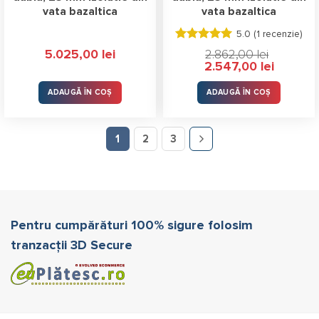
vata bazaltica
vata bazaltica
5.0 (
1 recenzie
)
Evaluat la
5.025,00
lei
2.862,00
lei
5.00
stele
Prețul
Prețul
2.547,00
lei
din 5
inițial
curent
a
este:
fost:
2.547,00 le
ADAUGĂ ÎN COȘ
ADAUGĂ ÎN COȘ
2.862,00 lei.
1
2
3
Pentru cumpărături 100% sigure folosim
tranzacții 3D Secure