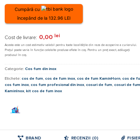
M,
D
Cumpără cu
izolat,
180
începând de la 132.96 LEI
dublu
perete,
10
lei
0,00
Cost de livrare:
ani
Acesta este un cost estimativ valabil pentru toate localitățile din raza de acoperire a curierului.
garantie!
Prețul poate varia în funcție celelalte produse aflate în coș. Pentru un preț exact, adăugați
produsul în coș.
Categorie:
Cos fum din inox
Etichete:
cos de fum
,
cos de fum inox
,
cos de fum KaminHorn
,
cos de f
cos fum inox
,
cos fum profesional din inox
,
cosuri de fum
,
cosuri de fum
KaminInox
,
kit cos de fum inox
BRAND
RECENZII (0)
FIȘIE