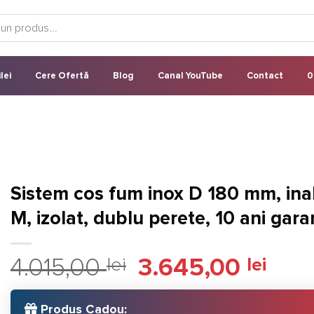
lei
Cere Ofertă
Blog
Canal YouTube
Contact
0
Sistem cos fum inox D 180 mm, ina
M, izolat, dublu perete, 10 ani gara
Prețul
Prețu
4.015,00
lei
3.645,00
lei
inițial
curen
a
este:
Produs Cadou:
fost:
3.645,