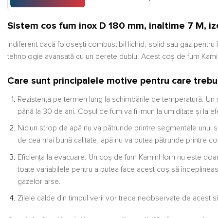
Sistem cos fum inox D 180 mm, inaltime 7 M, izo
Indiferent dacă folosești combustibil lichid, solid sau gaz pentru
tehnologie avansată cu un perete dublu. Acest coș de fum KaminH
Care sunt principalele motive pentru care treb
Rezistența pe termen lung la schimbările de temperatură. Un 
până la 30 de ani. Coșul de fum va fi imun la umiditate și la ef
Niciun strop de apă nu va pătrunde printre segmentele unui si
de cea mai bună calitate, apă nu va putea pătrunde printre co
Eficiența la evacuare. Un coș de fum KaminHorn nu este doar o
toate variabilele pentru a putea face acest coș să îndeplinea
gazelor arse.
Zilele calde din timpul verii vor trece neobservate de acest 