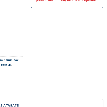
preaviz sau pot conține erori de operare.
um KaminInox
,
 preturi
,
RE ATAȘATE