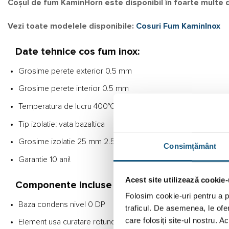
Coșul de fum KaminHorn este disponibil în foarte multe di
Vezi toate modelele disponibile:
Cosuri Fum KaminInox
Date tehnice cos fum inox:
Grosime perete exterior 0.5 mm
Grosime perete interior 0.5 mm
Temperatura de lucru 400°C,lucru continuu.
Tip izolatie: vata bazaltica
Grosime izolatie 25 mm 2.5 cm, cu densitate de 90 km/mc.
Consimțământ
Garantie 10 ani!
Acest site utilizează cookie-
Componente incluse in sistem:
Folosim cookie-uri pentru a pe
Baza condens nivel 0 DP
traficul. De asemenea, le ofer
care folosiți site-ul nostru. A
Element usa curatare rotunda DP