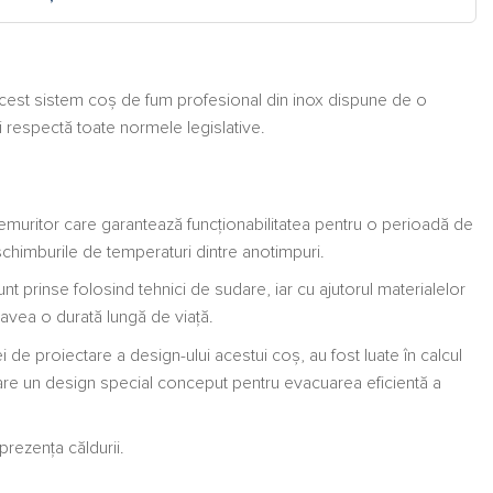
ă, acest sistem coș de fum profesional din inox dispune de o
 respectă toate normele legislative.
emuritor care garantează funcționabilitatea pentru o perioadă de
 schimburile de temperaturi dintre anotimpuri.
 prinse folosind tehnici de sudare, iar cu ajutorul materialelor
 avea o durată lungă de viață.
e proiectare a design-ului acestui coș, au fost luate în calcul
 are un design special conceput pentru evacuarea eficientă a
rezența căldurii.