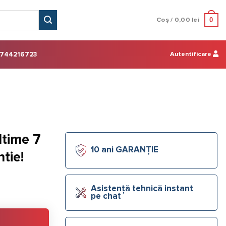
0
Coș /
0,00
lei
Autentificare
744216723
ltime 7
10 ani GARANȚIE
ntie!
l
Asistență tehnică instant
pe chat
t
00 lei.