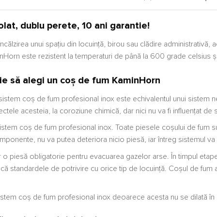
lat, dublu perete, 10 ani garantie!
 încălzirea unui spațiu din locuință, birou sau clădire administrativ
orn este rezistent la temperaturi de până la 600 grade celsius și
uie să alegi un coș de fum KaminHorn
sistem coș de fum profesional inox este echivalentul unui sistem n
ectele acesteia, la coroziune chimică, dar nici nu va fi influențat de
stem coș de fum profesional inox. Toate piesele coșului de fum sunt
mponente, nu va putea deteriora nicio piesă, iar întreg sistemul va
 piesă obligatorie pentru evacuarea gazelor arse. În timpul etapei d
scă standardele de potrivire cu orice tip de locuință. Coșul de fum
sistem coș de fum profesional inox deoarece acesta nu se dilată în p