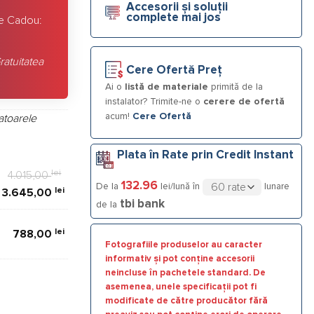
Accesorii și soluții
complete mai jos
e Cadou:
ratuitatea
Cere Ofertă Preț
Ai o
listă de materiale
primită de la
instalator? Trimite-ne o
cerere de ofertă
acum!
Cere Ofertă
atoarele
Plata în Rate prin Credit Instant
lei
4.015,00
132.96
De la
lei/lună în
lunare
lei
3.645,00
tbi bank
de la
lei
788,00
Fotografiile produselor au caracter
informativ și pot conține accesorii
neincluse în pachetele standard. De
dublu perete, 10 ani garantie!
asemenea, unele specificații pot fi
modificate de către producător fără