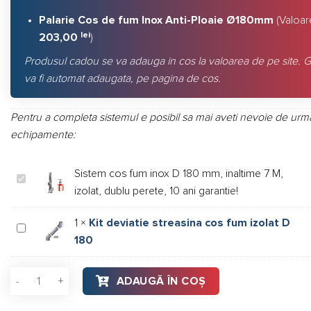
4.015,00 lei.
Palarie Cos de fum Inox Anti-Ploaie Ø180mm
(Valoar
lei
203,00
)
Produsul cadou se va adauga in cos la valoarea de pe site. G
va fi automat adaugata, pe pagina de cos.
Pentru a completa sistemul e posibil sa mai aveti nevoie de urm
echipamente:
Sistem cos fum inox D 180 mm, inaltime 7 M,
Sistem
izolat, dublu perete, 10 ani garantie!
cos
fum
1
×
Kit deviatie streasina cos fum izolat D
inox
Kit
180
D
deviatie
180
streasina
Cantitate Sistem cos fum inox D 180 mm, inaltime 7 M, izolat, 
mm,
cos
ADAUGĂ ÎN COȘ
inaltime
fum
7
izolat