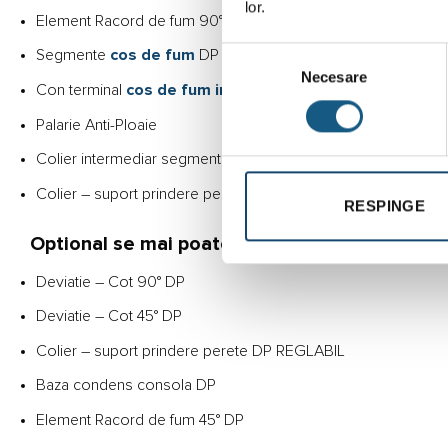
lor.
Element Racord de fum 90° DP
Selecția
Segmente
cos de fum
DP – 1.0m
Necesare
consimțământului
Con terminal
cos de fum inox
DP
Palarie Anti-Ploaie
Colier intermediar segment DP
Colier – suport prindere perete DP FIX
RESPINGE
Optional se mai poate aduga si:
Deviatie – Cot 90° DP
Deviatie – Cot 45° DP
Colier – suport prindere perete DP REGLABIL
Baza condens consola DP
Element Racord de fum 45° DP