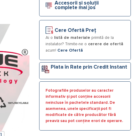
Accesorii și soluții
complete mai jos
Cere Ofertă Preț
Ai o
listă de materiale
primită de la
instalator? Trimite-ne o
cerere de ofertă
acum!
Cere Ofertă
Plata în Rate prin Credit Instant
Fotografiile produselor au caracter
informativ și pot conține accesorii
neincluse în pachetele standard. De
asemenea, unele specificații pot fi
modificate de către producător fără
preaviz sau pot conține erori de operare.
]