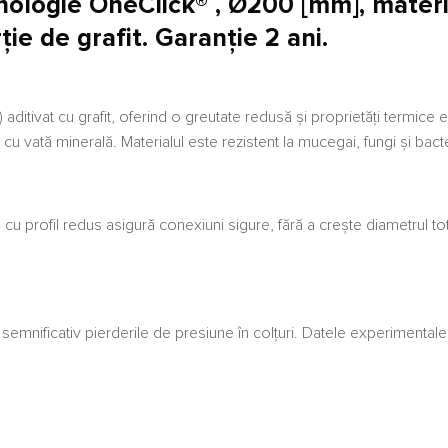
ogie OneClick® , Ø200 [mm], material
ie de grafit. Garanție 2 ani.
aditivat cu grafit, oferind o greutate redusă și proprietăți termic
 cu vată minerală. Materialul este rezistent la mucegai, fungi și bacter
cu profil redus asigură conexiuni sigure, fără a crește diametrul tot
emnificativ pierderile de presiune în colțuri. Datele experimentale