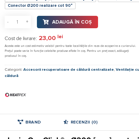
Conector Ø200 realizare cot 90°
Cantitate Cot 45° HEATPEX ARIA ADURO, tehnologie OneClick® ,
ADAUGĂ ÎN COȘ
lei
23,00
Cost de livrare:
Acesta este un cost estimativ valabil pentru toate localitățile din raza de acoperire a curierului.
Prețul poate varia în funcție celelalte produse aflate în coș. Pentru un preț exact, adăugați
produsul în coș.
Categorii:
Accesorii recuperatoare de căldură centralizate
,
Ventilație c
căldură
BRAND
RECENZII (0)