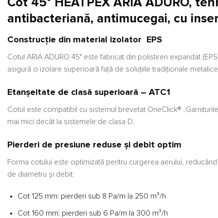
Cot 45° HEATPEX ARIA ADURO, tehnol
antibacteriană, antimucegai, cu inserț
Construcție din material izolator EPS
Cotul ARIA ADURO 45° este fabricat din polistiren expandat (EPS) 
asigură o izolare superioară față de soluțiile tradiționale metalice
Etanșeitate de clasă superioară – ATC1
Cotul este compatibil cu sistemul brevetat OneClick® .Garniturile 
mai mici decât la sistemele de clasa D.
Pierderi de presiune reduse și debit optim
Forma cotului este optimizată pentru curgerea aerului, reducând s
de diametru și debit:
Cot 125 mm: pierderi sub 8 Pa/m la 250 m³/h
Cot 160 mm: pierderi sub 6 Pa/m la 300 m³/h