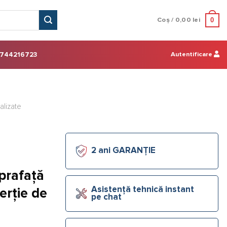
0
Coș /
0,00
lei
Autentificare
744216723
alizate
2 ani GARANȚIE
uprafață
Asistență tehnică instant
erție de
pe chat