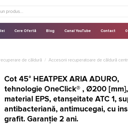
lei
Cere Ofertă
Blog
Canal YouTube
Contact
0
u recuperare de căldură
/
Accesorii recuperatoare de căldură centr
Cot 45° HEATPEX ARIA ADURO,
tehnologie OneClick® , Ø200 [mm],
material EPS, etanșeitate ATC 1, s
antibacteriană, antimucegai, cu ins
grafit. Garanție 2 ani.