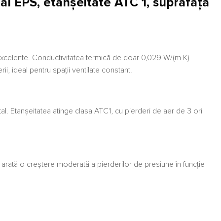
 EPS, etanșeitate ATC 1, suprafață
e excelente. Conductivitatea termică de doar 0,029 W/(m·K)
ii, ideal pentru spații ventilate constant.
al. Etanșeitatea atinge clasa ATC1, cu pierderi de aer de 3 ori
 arată o creștere moderată a pierderilor de presiune în funcție